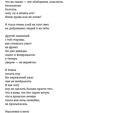
что ни скажи — все обобщение, пошлость.
бесполезно
болтать.
могу ли я обнять его?
Имею право или не имею?
Я стала очень злой на этот свет,
на добреньких людей и на себя.
Другой знакомый
с той стороны,
как слышала, ушел
на фронт.
Он уже дважды
ходил и возвращался,
а теперь,
уверен — не вернётся.
Я боюсь
писать ему.
Им пережитый ужас
мне не вообразить.
И как могу
ему не сделать больно просто тем,
что я жива, что без сирен ночую,
что в прошлом месяце
спала всю ночь спокойно,
не просыпалась.
Мысленно к нему