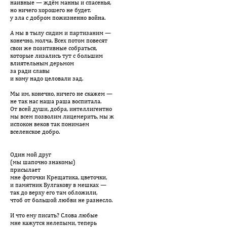
наивные — ждём манны и спасенья,
но ничего хорошего не будет.
у зла с добром пожизненно война.
А мы в тылу сидим и партизаним —
конечно, молча. Всех потом повесят
свои же позитивные собраться,
которые лизались тут с большим
влиятельным дерьмом
за ради славы
и кому надо целовали зад.
Мы им, конечно, ничего не скажем —
не так нас наша раша воспитала.
От всей души, добра, интеллигентно
мы всем позволим лицемерить, мы ж
испокон веков так понимаем
вселенское добро.
Один мой друг
(мы шапочно знакомы)
присылает
мне фоточки Крещатика, цветочки,
и памятник Булгакову в мешках —
так до верху его там обложили,
чтоб от большой любви не разнесло.
И что ему писать? Слова любые
мне кажутся нелепыми, теперь