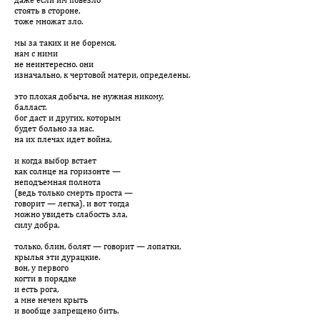
стоять в стороне,
тоже множат зло.
мы за таких и не боремся.
нам с ними
не неинтересно. они
изначально, к чертовой матери, определены.
это плохая добыча, не нужная никому,
балласт.
бог даст и других, которым
будет больно за нас.
на их плечах идет война,
и когда выбор встает
как солнце на горизонте —
неподъемная полнота
(ведь только смерть проста —
говорит — легка), и вот тогда
можно увидеть слабость зла,
силу добра.
только, блин, болят — говорит — лопатки,
крылья эти дурацкие.
вон, у первого
когти в порядке
и есть рога,
а мне нечем крыть
и вообще запрещено бить.