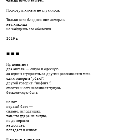
только лечь и лежать.
Посмотри, ничего не случилось.
Только веко бледнее. вот, замерло.
нет, никогда
не забудешь его оболочки.
2019 г.
■ ■ ■
Ну, понятно :
два ангела — ошую и одесную.
за одним сгущается, за другим рассеивается мгла.
один говорит: “убью!”.
другой говорит: “нифига!”,
смеется и останавливает тупую,
бесконечную боль.
но вот
первый бьет —
сильно, исподтишка,
так, что удара не видно,
но до вершка
не достает,
попадает в живот.
В животе, в темноте