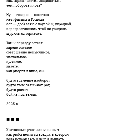
как, спрашивается, защищаться,
чем побороть плоть?
Ну — говорю — понятно:
метафизика и Господь
бог — добавляю с паузой, и, украдкой,
перекрестившись, чтоб не увидели,
щурюсь на горизонт.
Там и вправду встает
зарево огневое
совершенно немыслимое,
эпохальное,
ну, такое,
знаете,
как рисуют в кино, ИИ,
будто затмение наоборот,
будто тьме затыкают рот,
будто растет
бой из под земли.
2025 г.
■ ■ ■
Хватаешься ртом заполошным
как рыба немая за воздух, в котором
вода испарилась и нечем дышать.