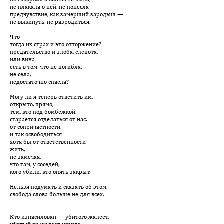
не плакала о ней, не понесла
предчувствие, как замерший зародыш —
не выкинуть, не разродиться.
Что
тогда их страх и это отторжение?
предательство и злоба, слепота,
или вина
есть в том, что не погибла,
не села,
недостаточно спасла?
Могу ли я теперь ответить им,
открыто, прямо,
тем, кто под бомбежкой,
старается отделаться от нас,
от сопричастности,
и так освободиться
хотя бы от ответственности
жить,
не замечая,
что там, у соседей,
кого убили, кто опять закрыт.
Нельзя подумать и сказать об этом.
свобода слова больше не для всех.
Кто изнасилован — убитого жалеет,