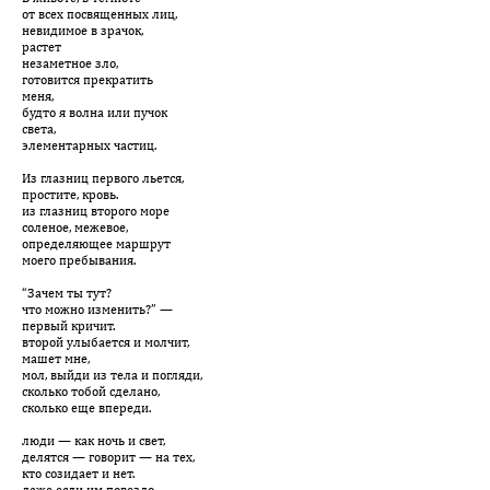
от всех посвященных лиц,
невидимое в зрачок,
растет
незаметное зло,
готовится прекратить
меня,
будто я волна или пучок
света,
элементарных частиц.
Из глазниц первого льется,
простите, кровь.
из глазниц второго море
соленое, межевое,
определяющее маршрут
моего пребывания.
“Зачем ты тут?
что можно изменить?” —
первый кричит.
второй улыбается и молчит,
машет мне,
мол, выйди из тела и погляди,
сколько тобой сделано,
сколько еще впереди.
люди — как ночь и свет,
делятся — говорит — на тех,
кто созидает и нет.
даже если им повезло