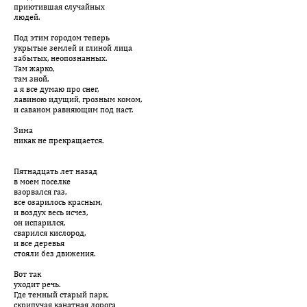
приютившая случайных
людей.
Под этим городом теперь
укрытые землей и глиной лица
забытых, неопознанных.
Там жарко,
там зной,
а я все думаю про снег,
лавиною идущий, грозным комом,
и саваном равняющим под наст.
Зима
никак не прекращается.
Пятнадцать лет назад
в моем поселке
взорвался газ,
все озарилось красным,
и воздух весь исчез,
он испарился,
сварился кислород,
и все деревья
стояли без движения.
Вот так
уходит речь.
Где темный старый парк,
скрипучая канатная дорога