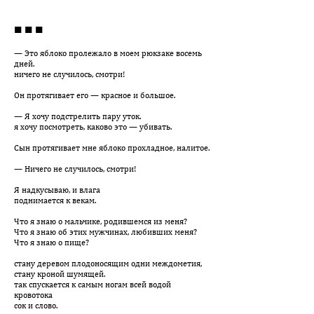
■ ■ ■
— Это яблоко пролежало в моем рюкзаке восемь
дней.
ничего не случилось, смотри!
Он протягивает его — красное и большое.
— Я хочу подстрелить пару уток.
я хочу посмотреть, каково это — убивать.
Сын протягивает мне яблоко прохладное, налитое.
— Ничего не случилось, смотри!
Я надкусываю, и влага
поднимается к векам.
Что я знаю о мальчике, родившемся из меня?
Что я знаю об этих мужчинах, любивших меня?
Что я знаю о пище?
стану деревом плодоносящим одни междометия,
стану кроной шумящей.
так спускается к самым ногам всей водой
кровотока
сок и слово.