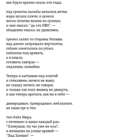
как будто крепко спали эти годы.
под грохоты пальбы качались ветки,
жара кусала плечи, и шмели
несли остатки жизни по сусекам,
и сын сказал: “да это ПВО”, —
обыденно сказал, не удивляясь.
гремел салют со стороны Москвы.
над домом затрещали вертолеты,
собаки заметались по углам,
забились под кровать,
а я пошла
готовить завтрак —
медленно, спокойно.
Теперь я застываю над плитой
и стеклянею, ничего не вижу,
не слышу ничего, не говорю,
и только так могу вконец не двинуть.
и как теперь кричать, как ни в себя —
двоюродным, троюродным, неблизким.
не знаю где и что:
там баба Нюра,
с печеньем и какао каждый раз:
“Оленушка, ты час уже не ела!”,
и женщина на улице кривой —
“Пид Замком” —