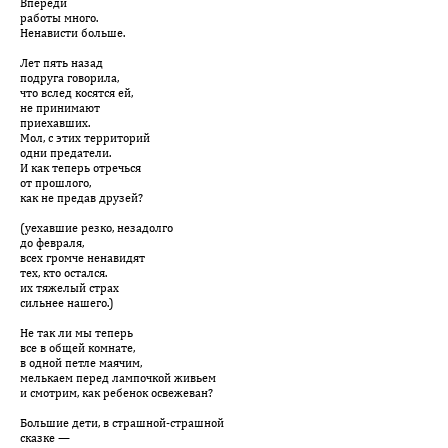
Впереди
работы много.
Ненависти больше.
Лет пять назад
подруга говорила,
что вслед косятся ей,
не принимают
приехавших.
Мол, с этих территорий
одни предатели.
И как теперь отречься
от прошлого,
как не предав друзей?
(уехавшие резко, незадолго
до февраля,
всех громче ненавидят
тех, кто остался.
их тяжелый страх
сильнее нашего.)
Не так ли мы теперь
все в общей комнате,
в одной петле маячим,
мелькаем перед лампочкой живьем
и смотрим, как ребенок освежеван?
Большие дети, в страшной-страшной
сказке —