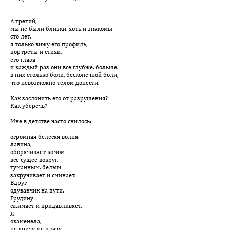
А третий,
мы не были близки, хоть и знакомы
сто лет,
я только вижу его профиль,
портреты и стихи,
его глаза —
и каждый раз они все глубже, больше.
в них столько боли, бесконечной боли,
что невозможно телом донести.
Как заслонить его от разрушения?
Как уберечь?
Мне в детстве часто снилось:
огромная белесая волна,
лавина,
оборачивает комом
все сущее вокруг,
туманным, белым
закручивает и сминает.
Вдруг
одуванчик на пути.
Грудину
сжимает и придавливает.
Я
окаменела,
не кричу, не плачу,