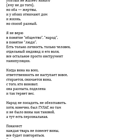
убитый не жалеет никого
(ему не до того),
но оба — жертвы,
и у обоих отнимают дом
и жизнь,
но способ разный.
Я не верю
в понятие “общество”, “народ”,
в понятие “люди”.
Есть только личность, только человек,
отдельный индивид и его воля,
все остальное просто инструмент
манипуляции.
Когда вина на всех,
ответственность не наступает вовсе,
стирается, снимается вина,
с того, кто виноват.
она размыта, поделена
и так теряет вес.
Народ не посадить, не обезглавить.
хотя, конечно, был ГУЛАГ, но там
и не было вины как таковой,
а тут есть персональная.
Покамест
каждая тварь не понесет вины,
все будет повторяться.