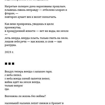
Нагретые солнцем дома нарисованы прошлым,
плывешь сквозь неправду — отбелено хлором и
фтором, —
повтором аукает век и велит помолчать.
Как веки прикроешь, увидишь в щели
промежутка,
в прищуренной ясности — нет ни воды, ни земли
—
лечь некуда, некуда плыть, только гнить на мели,
лишив себя речи — как жизни, и слов — как
рассудка.
2023 г.
■ ■ ■
Воздух теперь всегда с запахом гари.
с неба пепел.
с неба всегда зимой сыпется пепел.
война идёт на земле всегда,
только вопрос
где.
Возможна ли жизнь без войны?
маленький мальчик лепит снежок и бросает в