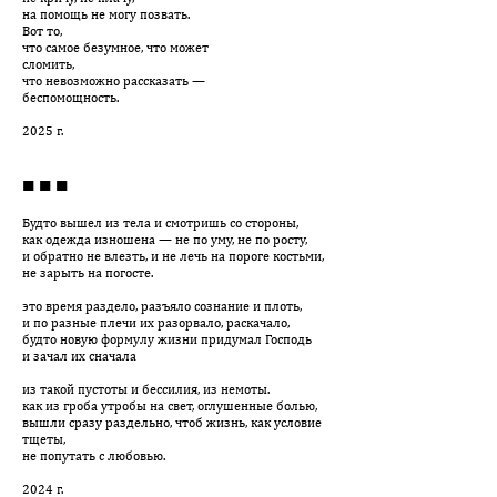
на помощь не могу позвать.
Вот то,
что самое безумное, что может
сломить,
что невозможно рассказать —
беспомощность.
2025 г.
■ ■ ■
Будто вышел из тела и смотришь со стороны,
как одежда изношена — не по уму, не по росту,
и обратно не влезть, и не лечь на пороге костьми,
не зарыть на погосте.
это время раздело, разъяло сознание и плоть,
и по разные плечи их разорвало, раскачало,
будто новую формулу жизни придумал Господь
и зачал их сначала
из такой пустоты и бессилия, из немоты.
как из гроба утробы на свет, оглушенные болью,
вышли сразу раздельно, чтоб жизнь, как условие
тщеты,
не попутать с любовью.
2024 г.