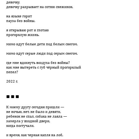
девочку.
девочку разрывает на сотню снежинок.
на языке горит
пауза без войны.
я открываю рот и глотаю
прогорклую жизнь.
мимо идут белые дети под белым снегом.
мимо идут серые люди под серым снегом.
где мне вдохнуть воздуха без войны?
как мне вытереть с губ чёрный прогорклый
пепел?
2022 г.
■ ■ ■
К моему другу сегодня пришли —
не ночью, нет. не было и девяти,
ребенок не спал. собака не лаяла —
замерла у входной двери,
когда постучали.
и время, как черная капля на лоб,