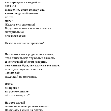
я возвращаюсь каждый час,
хотя мы
и виделись всего-то пару раз, —
чужие люди в общем-то,
но что
могу?
Желать ему спасения?
Вдруг все взаимосвязано, и мысль
материальна?
я-то в это верю.
Какое заклинание прочесть?
Нет таких слов в родном мне языке,
чтоб описать всю эту боль и тяжесть.
И чем точней об этом говорить,
тем меньше букв, тем гласные все тише,
тем глуше звук в согласных.
Только вой,
сходящий на молчание.
Имею
ли право я
на русском языке
об этом говорить?
На этот случай
молитвы есть на разных языках.
Но думать я умею на одном.