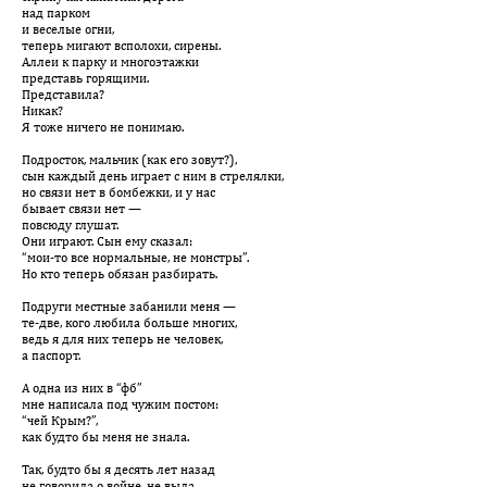
над парком
и веселые огни,
теперь мигают всполохи, сирены.
Аллеи к парку и многоэтажки
представь горящими.
Представила?
Никак?
Я тоже ничего не понимаю.
Подросток, мальчик (как его зовут?),
сын каждый день играет с ним в стрелялки,
но связи нет в бомбежки, и у нас
бывает связи нет —
повсюду глушат.
Они играют. Сын ему сказал:
“мои-то все нормальные, не монстры”.
Но кто теперь обязан разбирать.
Подруги местные забанили меня —
те-две, кого любила больше многих,
ведь я для них теперь не человек,
а паспорт.
А одна из них в “фб”
мне написала под чужим постом:
“чей Крым?”,
как будто бы меня не знала.
Так, будто бы я десять лет назад
не говорила о войне, не выла,