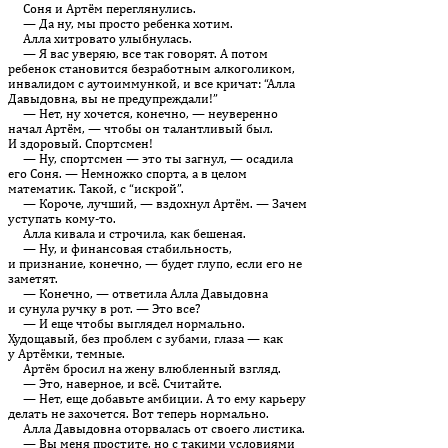
Соня и Артём переглянулись.
— Да ну, мы просто ребенка хотим.
Алла хитровато улыбнулась.
— Я вас уверяю, все так говорят. А потом
ребенок становится безработным алкоголиком,
инвалидом с аутоиммункой, и все кри­чат: “Алла
Давыдовна, вы не предупреждали!”
— Нет, ну хочется, конечно, — неуверенно
начал Артём, — чтобы он талантливый был.
И здоровый. Спортсмен!
— Ну, спортсмен — это ты загнул, — осадила
его Соня. — Немножко спорта, а в целом
математик. Такой, с “искрой”.
— Короче, лучший, — вздохнул Артём. — Зачем
уступать кому-то.
Алла кивала и строчила, как бешеная.
— Ну, и финансовая стабильность,
и признание, конечно, — будет глупо, если его не
заметят.
— Конечно, — ответила Алла Давыдовна
и сунула ручку в рот. — Это все?
— И еще чтобы выглядел нормально.
Худощавый, без проблем с зубами, глаза — как
у Артёмки, темные.
Артём бросил на жену влюбленный взгляд.
— Это, наверное, и всё. Считайте.
— Нет, еще добавьте амбиции. А то ему карьеру
делать не захочется. Вот теперь нормально.
Алла Давыдовна оторвалась от своего листика.
— Вы меня простите, но с такими условиями