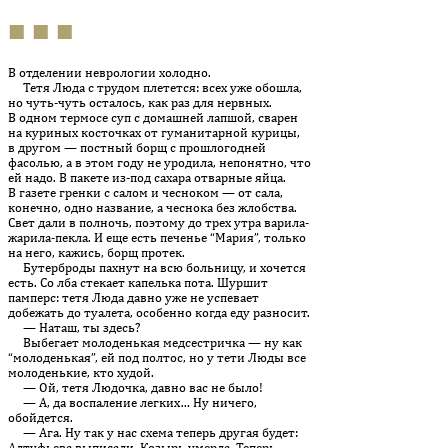
■ ■ ■
В отделении неврологии холодно.
Тетя Люда с трудом плетется: всех уже обошла,
но чуть-чуть осталось, как раз для нервных.
В одном термосе суп с домашней лапшой, сварен
на куриных косточках от гуманитарной курицы,
в другом — постный борщ с прошлогодней
фасолью, а в этом году не уродила, непонятно, что
ей надо. В пакете из-под сахара отварные яйца.
В газете гренки с салом и чесноком — от сала,
конечно, одно название, а чеснока без жлобства.
Свет дали в полночь, поэтому до трех утра варила-
жарила-пекла. И еще есть печенье “Мария”, только
на него, кажись, борщ протек.
Бутерброды пахнут на всю больницу, и хочется
есть. Со лба стекает капелька пота. Шуршит
памперс: тетя Люда давно уже не успевает
добежать до туалета, особенно когда еду разносит.
— Наташ, ты здесь?
Выбегает молоденькая медсестричка — ну как
“молоденькая”, ей под полтос, но у тети Люды все
молоденькие, кто худой.
— Ой, тетя Людочка, давно вас не было!
— А, да воспаление легких… Ну ничего,
обойдется.
— Ага. Ну так у нас схема теперь другая будет:
Алтуфьева выписали, Козырь умерла. Теперь