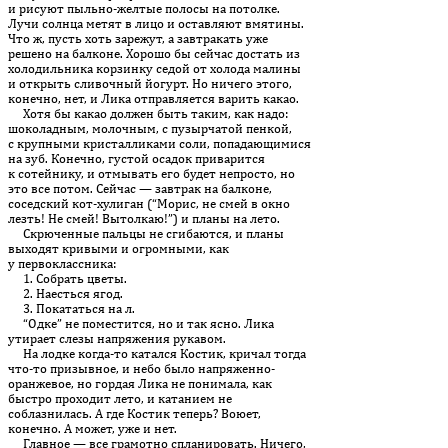
и рисуют пыльно-желтые полосы на потолке.
Лучи солнца метят в лицо и оставляют вмятины.
Что ж, пусть хоть зарежут, а завтракать уже
решено на балконе. Хорошо бы сейчас достать из
холодильника корзинку седой от холода малины
и открыть сливочный йогурт. Но ничего этого,
конечно, нет, и Лика отправляется варить какао.
Хотя бы какао должен быть таким, как надо:
шоколадным, молочным, с пузырчатой пенкой,
с крупными кристалликами соли, попадающимися
на зуб. Конечно, густой осадок приварится
к сотейнику, и отмывать его будет непросто, но
это все потом. Сейчас — завтрак на балконе,
соседский кот-хулиган (“Морис, не смей в окно
лезть! Не смей! Вытолкаю!”) и планы на лето.
Скрюченные пальцы не сгибаются, и планы
выходят кривыми и огромными, как
у первоклассника:
1. Собрать цветы.
2. Наесться ягод.
3. Покататься на л.
“Одке” не поместится, но и так ясно. Лика
утирает слезы напряжения рукавом.
На лодке когда-то катался Костик, кричал тогда
что-то призывное, и небо было напряженно-
оранжевое, но гордая Лика не понимала, как
быстро проходит лето, и катанием не
соблазнилась. А где Костик теперь? Воюет,
конечно. А может, уже и нет.
Главное — все грамотно спланировать. Ничего,