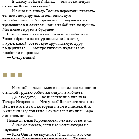
— В школу пойдем? Или… — она подмигнула
сыну. — По мо­ро­женому?
— Можно и в школу. Только перестань плакать,
ты демонстрируешь эмоциональную
нестабильность. А мороженое — эмульсия из
трансжиров и лактозы, нам с тобой это не нужно.
Мы инвестируем в будущее.
Счастливые мать и сын вышли из кабинета.
Рощин бросил на шнур последний взгляд, —
а крюк какой, советскую хрустальную дуру
выдерживал! — быстро глубоко подышал из
колбочки и проорал:
— Следующий!
■ ■ ■
— Можно? — маленькая крысовидная женщина
с впалой грудью робко заглянула в кабинет.
— Да, заходите, — величественно кивнула
Тамара Игоревна. — Что у вас? Покажите диагноз.
Нет, не этот, а тот, который я вам на­писала. Ага.
А снимки? Ну понятно. Сейчас все запишем. Ка­ро­
ли­ночка, пиши…
Пышная юная Каролиночка лениво ответила:
— А как же писать, если нас компьютеры не
впускают?
— Как? Опять не впускают? Я думала, это они
только на Се­зан­це­вой не впускают, — Тамара