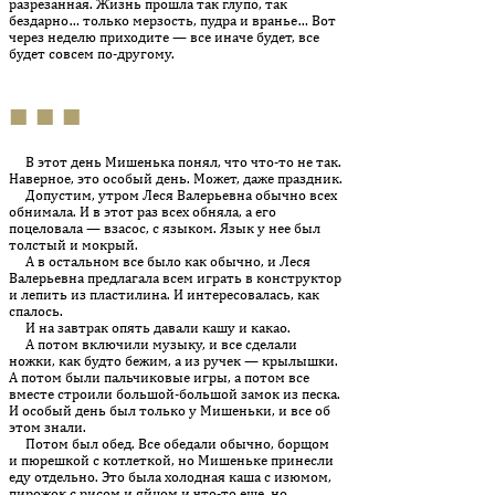
разрезанная. Жизнь прошла так глупо, так
бездарно… только мерзость, пудра и вранье… Вот
через неделю приходите — все иначе будет, все
будет совсем по-другому.
■ ■ ■
В этот день Мишенька понял, что что-то не так.
Наверное, это особый день. Может, даже праздник.
Допустим, утром Леся Валерьевна обычно всех
обнимала. И в этот раз всех обняла, а его
поцеловала — взасос, с языком. Язык у нее был
толстый и мокрый.
А в остальном все было как обычно, и Леся
Валерьевна предлагала всем играть в конструктор
и лепить из пластилина. И интересовалась, как
спалось.
И на завтрак опять давали кашу и какао.
А потом включили музыку, и все сделали
ножки, как будто бежим, а из ручек — крылышки.
А потом были пальчиковые игры, а потом все
вместе строили большой-большой замок из песка.
И особый день был только у Мишеньки, и все об
этом знали.
Потом был обед. Все обедали обычно, борщом
и пюрешкой с котлеткой, но Мишеньке принесли
еду отдельно. Это была холодная каша с изюмом,
пирожок с рисом и яйцом и что-то еще, но