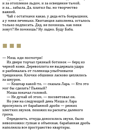
и за отопление льдом, и за освещение тьмой,
и за… забыла. Да, платил бы, но творчество
важней.
Чай с остатками какао, у деда есть боярышник,
а у меня печеньки. Квитанция заполнена, осталось
только подписать. Дед, не помнишь, как меня
зовут? Не помнишь? Ну ладно. Буду Баба.
■ ■ ■
— Миш, иди посмотри!
Из двери торчал грязный ботинок — берц из
черной кожи. Деревоплита не выдержала удара
и разбежалась от голенища улыбчивыми
трещинами. Клочки обшивки ласково цеплялись
за шнурок.
— Кошмар какой-то, — сказала Лара. — Кто это
мог бы сделать? Пьяный?
Миша покачал головой.
— Не думай об этом, — посоветовал он.
Но уже на следующий день Миша и Лара
проснулись от барабанной дроби — резких
хлестких звуков, похожих на раскаты далекого
грома.
Определить, откуда доносились звуки, было
невозможно: гулкая и объемная, барабанная дробь
наполняла все пространство квартиры.