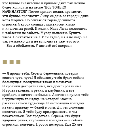
что буквы гигантские и кривые: даже так можно
будет написать на песке “ВСЕ ТОЛЬКО
НАЧИНАЕТСЯ!” Потом придет волна, проглотит
эти буквы, проглотит Лику, ее дом, ее город и даже
кота Мориса. Но сейчас от горла до живота
огромный кусок солнца с привкусом какао
и кишечных резей. И колик. Надо Люде позвонить
и таблетки не забыть. Мусор вынести. Купить
хлеба. Покататься на л. Или ладно, на л не надо, не
так уж важно, да и не вспомнить уже, что это.
Без л обойдемся. У нас всё-всё впереди.
■ ■ ■
— Я прошу тебя, Серега, Сереженька, потерпи
совсем чуть-чуть! Я обещаю: у тебя будет собака
большущая, послушная такая и мохнатая.
И кролики декоративные, все дрессированные.
И трава зеленая, и речка, и клубника, и все
пройдет, и ничего не больно. А потом я куплю тебе
игрушечную лошадку, на которой можно
раскачиваться туда-сюда. И настоящую лошадку
из села приведу — белой масти. Да, ты сможешь
покататься. Я тебя буду придерживать, и ты
покатаешься. Вот представь, Сережа, как будет
здорово: речка, клубника и лошадка — и собака
огромная, конечно. Просто потерпи. Еще 25 лет