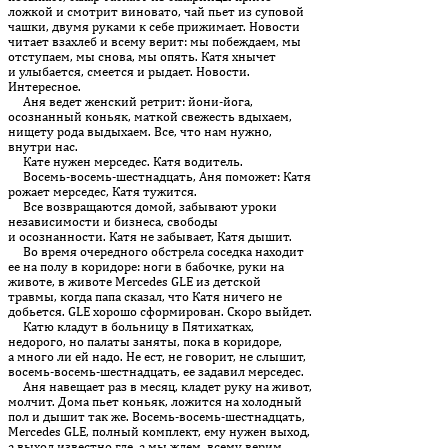
ложкой и смотрит виновато, чай пьет из суповой
чашки, двумя руками к себе прижимает. Новости
читает взахлеб и всему верит: мы побеждаем, мы
отступаем, мы снова, мы опять. Катя хнычет
и улыбается, смеется и рыдает. Новости.
Интересное.
Аня ведет женский ретрит: йони-йога,
осознанный коньяк, маткой свежесть вдыхаем,
нищету рода выдыхаем. Все, что нам нужно,
внутри нас.
Кате нужен мерседес. Катя водитель.
Восемь-восемь-шестнадцать, Аня поможет: Катя
рожает мерседес, Катя тужится.
Все возвращаются домой, забывают уроки
независимости и бизнеса, свободы
и осознанности. Катя не забывает, Катя дышит.
Во время очередного обстрела соседка находит
ее на полу в коридоре: ноги в бабочке, руки на
животе, в животе Mercedes GLE из детской
травмы, когда папа сказал, что Катя ничего не
добьется. GLE хорошо сформирован. Скоро выйдет.
Катю кладут в больницу в Пятихатках,
недорого, но палаты заняты, пока в коридоре,
а много ли ей надо. Не ест, не говорит, не слышит,
восемь-восемь-шестнадцать, ее задавил мерседес.
Аня навещает раз в месяц, кладет руку на живот,
молчит. Дома пьет коньяк, ложится на холодный
пол и дышит так же. Восемь-восемь-шестнадцать,
Mercedes GLE, полный комплект, ему нужен выход,
а выход известно где, а мы ждем, всему верим