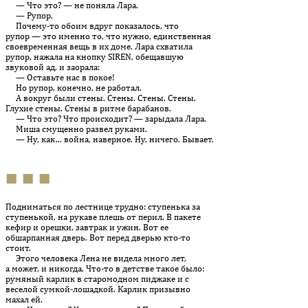
— Что это? — не поняла Лара.
— Рупор.
Почему-то обоим вдруг показалось, что
рупор — это именно то, что нужно, единственная
своевременная вещь в их доме. Лара схватила
рупор, нажала на кнопку SIREN, обещавшую
звуковой ад, и заорала:
— Оставьте нас в покое!
Но рупор, конечно, не работал.
А вокруг были стены. Стены. Стены. Стены.
Глухие стены. Стены в ритме барабанов.
— Что это? Что происходит? — зарыдала Лара.
Миша смущенно развел руками.
— Ну, как… война, наверное. Ну, ничего. Бывает.
■ ■ ■
Подниматься по лестнице трудно: ступенька за
ступенькой, на рукаве плешь от перил. В пакете
кефир и орешки, завтрак и ужин. Вот ее
обшарпанная дверь. Вот перед дверью кто-то
стоит.
Этого человека Лена не видела много лет,
а может, и никогда. Что-то в детстве такое было:
румяный карлик в старомодном пиджаке и с
веселой сумкой-лошадкой. Карлик призывно
махал ей.