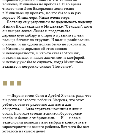
вонючее, Мишенька не пробовал. И во время
тихого часа Леся Валерьевна легла голая
в Мишенькину кровать, но это было как раз
хорошо: Миша мерз, Миша очень мерз.
Поэтому ему разрешили не доделывать поделку.
И няня Нюша сказала о Мишеньке: “Отходит”, хотя
он как раз лежал. Лежал и представлял
деревянную хибару и старого музыканта, чьи
пальцы бегают по струнам. И волны разбивались
о камни, и ни одной волны было не сохранить,
и Мишенька зарыдал об этих волнах
и невозвратности, и кто-то сказал “Агония”,
и океан дышал, и пахло жасмином и камфарой,
и некому уже было слушать, когда Мишенька
вежливо и негромко сказал “Помогите”.
■ ■ ■
— Дорогие мои Соня и Артём! Я очень рада, что
вы решили завести ребенка. Уверена, что этот
ребенок станет радостью для вас и для
общества, — Алла спрятала ножницы в ящик
стола. На столе стояли всякие лабораторные
колбы и банки с эмбрионами. — И — новые
технологии позволят вам выбрать конкретные
характеристики вашего ребенка. Вот чего бы вам
хотелось на самом деле?