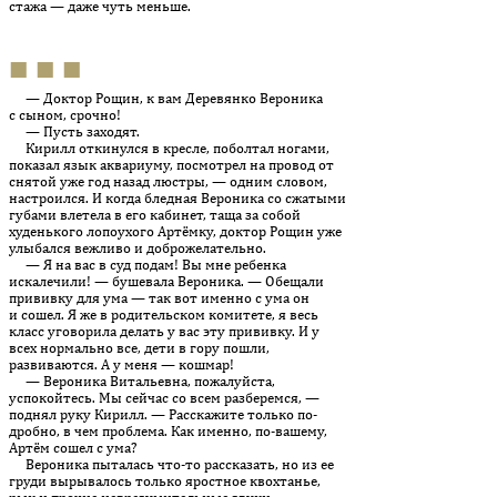
стажа — даже чуть меньше.
■ ■ ■
— Доктор Рощин, к вам Деревянко Вероника
с сыном, срочно!
— Пусть заходят.
Кирилл откинулся в кресле, поболтал ногами,
показал язык аквариуму, посмотрел на провод от
снятой уже год назад люстры, — одним словом,
настроился. И когда бледная Вероника со сжатыми
губами влетела в его кабинет, таща за собой
худенького лопоухого Артёмку, доктор Рощин уже
улыбался вежливо и доброжелательно.
— Я на вас в суд подам! Вы мне ребенка
искалечили! — бушевала Вероника. — Обещали
прививку для ума — так вот именно с ума он
и сошел. Я же в родительском комитете, я весь
класс уговорила делать у вас эту прививку. И у
всех нормально все, дети в гору пошли,
развиваются. А у меня — кошмар!
— Вероника Витальевна, пожалуйста,
успокойтесь. Мы сейчас со всем разберемся, —
поднял руку Кирилл. — Расскажите только по­
дроб­но, в чем проблема. Как именно, по-вашему,
Артём сошел с ума?
Вероника пыталась что-то рассказать, но из ее
груди вырывалось только яростное квохтанье,