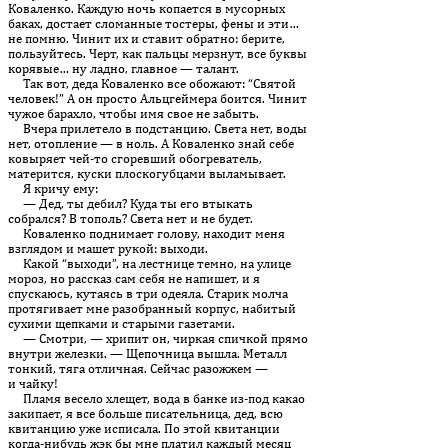
Коваленко. Каждую ночь копается в мусорных
баках, достает сломанные тостеры, фены и эти…
не помню. Чинит их и ставит обратно: берите,
пользуйтесь. Черт, как пальцы мерзнут, все буквы
корявые… ну ладно, главное — талант.
Так вот, деда Коваленко все обожают: “Святой
человек!” А он просто Альцгеймера боится. Чинит
чужое барахло, чтобы имя свое не забыть.
Вчера прилетело в подстанцию. Света нет, воды
нет, отопление — в ноль. А Коваленко знай себе
ковыряет чей-то сгоревший обогреватель,
матерится, куски плоскогубцами выламывает.
Я кричу ему:
— Дед, ты дебил? Куда ты его втыкать
собрался? В тополь? Света нет и не будет.
Коваленко поднимает голову, находит меня
взглядом и машет рукой: выходи.
Какой “выходи”, на лестнице темно, на улице
мороз, но рассказ сам себя не напишет, и я
спускаюсь, кутаясь в три одеяла. Ста­рик молча
протягивает мне разобранный корпус, набитый
сухими щепками и старыми газетами.
— Смотри, — хрипит он, чиркая спичкой прямо
внутри железки. — Щепочница вышла. Металл
тонкий, тяга отличная. Сейчас разожжем —
и чайку!
Пламя весело хлещет, вода в банке из-под какао
закипает, я все больше писательница, дед, всю
квитанцию уже исписала. По этой квитанции
когда-нибудь жэк бы мне платил каждый месяц