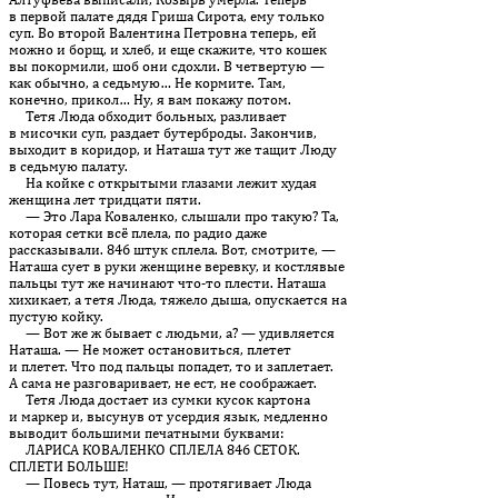
в первой палате дядя Гриша Сирота, ему только
суп. Во второй Валентина Петровна теперь, ей
можно и борщ, и хлеб, и еще скажите, что кошек
вы покормили, шоб они сдохли. В четвертую —
как обычно, а седьмую… Не кормите. Там,
конечно, прикол… Ну, я вам покажу потом.
Тетя Люда обходит больных, разливает
в мисочки суп, раздает бутерброды. Закончив,
выходит в коридор, и Наташа тут же тащит Люду
в седьмую палату.
На койке с открытыми глазами лежит худая
женщина лет тридцати пяти.
— Это Лара Коваленко, слышали про такую? Та,
которая сетки всё плела, по радио даже
рассказывали. 846 штук сплела. Вот, смо­т­рите, —
Наташа сует в руки женщине веревку, и костлявые
пальцы тут же начинают что-то плести. Наташа
хихикает, а тетя Люда, тяжело дыша, опускается на
пустую койку.
— Вот же ж бывает с людьми, а? — удивляется
Наташа. — Не мо­жет остановиться, плетет
и плетет. Что под пальцы попадет, то и заплетает.
А сама не разговаривает, не ест, не соображает.
Тетя Люда достает из сумки кусок картона
и маркер и, высунув от усердия язык, медленно
выводит большими печатными буквами:
ЛАРИСА КОВАЛЕНКО СПЛЕЛА 846 СЕТОК.
СПЛЕТИ БОЛЬШЕ!
— Повесь тут, Наташ, — протягивает Люда