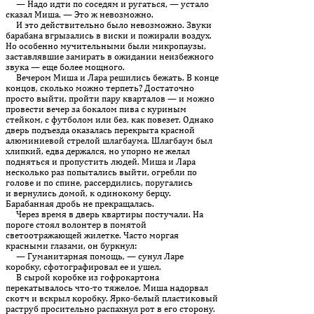
— Надо идти по соседям и ругаться, — устало
сказал Миша. — Это ж невозможно.
И это действительно было невозможно. Звуки
барабана вгрызались в виски и пожирали воздух.
Но особенно мучительными были микропаузы,
заставлявшие замирать в ожидании неизбежного
звука — еще более мощного.
Вечером Миша и Лара решились бежать. В конце
концов, сколько можно терпеть? Достаточно
просто выйти, пройти пару кварталов — и можно
провести вечер за бокалом пива с куриным
стейком, с футболом или без, как повезет. Однако
дверь подъезда оказа­лась перекрыта красной
алюминиевой стрелой шлагбаума. Шлаг­баум был
хлипкий, едва держался, но упорно не желал
подняться и пропустить людей. Миша и Лара
несколько раз попытались выйти, огреб­ли по
голове и по спине, рассердились, поругались
и вернулись домой, к одинокому берцу.
Барабанная дробь не прекращалась.
Через время в дверь квартиры постучали. На
пороге стоял волонтер в помятой
светоотражающей жилетке. Часто моргая
красными глазами, он буркнул:
— Гуманитарная помощь, — сунул Ларе
коробку, сфотографировал ее и ушел.
В сырой коробке из гофрокартона
перекатывалось что-то тяжелое. Миша надорвал
скотч и вскрыл коробку. Ярко-белый пластиковый
раструб просительно распахнул рот в его сторону.