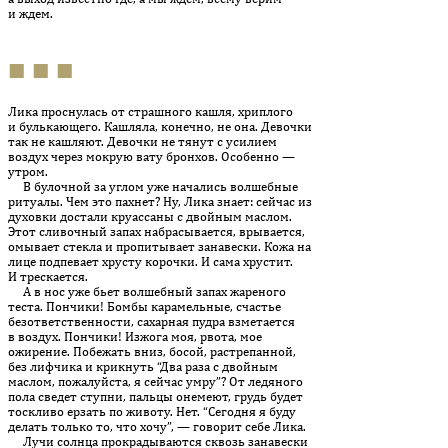
и ждем.
■ ■ ■
Лика проснулась от страшного кашля, хриплого
и булькающего. Кашляла, конечно, не она. Девочки
так не кашляют. Девочки не тянут с усилием
воздух через мокрую вату бронхов. Особенно —
утром.
В булочной за углом уже начались волшебные
ритуалы. Чем это пахнет? Ну, Лика знает: сейчас из
духовки достали круассаны с двойным маслом.
Этот сливочный запах набрасывается, врывается,
омывает стекла и пропитывает занавески. Кожа на
лице подпевает хрусту корочки. И сама хрустит.
И трескается.
А в нос уже бьет волшебный запах жареного
теста. Пончики! Бомбы карамельные, счастье
безответственности, сахарная пуд­ра взметается
в воздух. Пончики! Изжога моя, рвота, мое
ожирение. Побежать вниз, босой, растрепанной,
без лифчика и крикнуть “Два раза с двойным
маслом, пожалуйста, я сейчас умру”? От ледяного
пола сведет ступни, пальцы онемеют, грудь будет
тоскливо ерзать по животу. Нет. “Сегодня я буду
делать только то, что хочу”, — говорит себе Лика.
Лучи солнца прокрадываются сквозь занавески