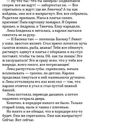
— Ну что ты? Что ты замерла? Поднимайся
скорее, все же ждут! — забормотал он. — Все
спрятались и ждут: где же Леночка? А ты как
войдешь, они все и выпрыгнут. Все, все собрались.
Родители приехали. Мама в платье синем,
красивая! Папа картошку пожарил. И Сережа
пришел, и Андрюха, и Танечка. Елку нарядили.
Лена бледнела и пятилась, а карлик пытался
схватить ее за руку.
— И Басюка там — помнишь Басюку? Лежит
у елки, хвостом виляет. Стол прямо ломится: куча
салатов всяких, рыба, ананас! Тебя все обнимут,
расчешут, оденут в платье с оборками и на стул
поставят, чтобы ты пела. Ой, как ты поешь! Это
ж заслушаться! Это ж сразу ясно, что у тебя все
впереди, всего много, все потрясающее!
Лена распустила губы, скривилась, начала
всхлипывать — громко, по-детски. Карлик
продолжал тянуться к ней маленькими ручками,
и Лена оттолкнула его изо всех сил — так, что
карлик отлетел в угол и стал пустой пивной
банкой.
Лена постояла, переводя дыхание, а потом
медленно открыла дверь.
Конечно, в коридоре никого не было. Только
старый плащ, пыль и чашка с плесенью.
Но никто и не обещал, что в коридоре кто-то
будет. Они же спря­тались. Они как выпрыгнут!
Сейчас. Вот сейчас.