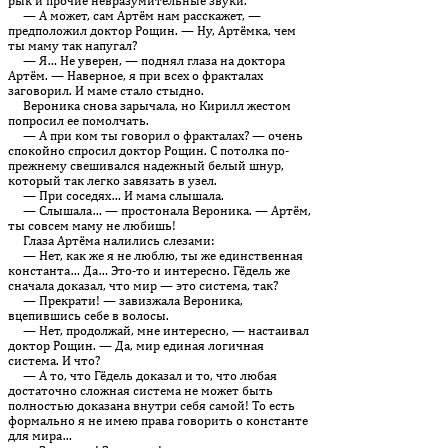
рык и прочие невразумительные звуки.
— А может, сам Артём нам расскажет, —
предположил доктор Рощин. — Ну, Артёмка, чем
ты маму так напугал?
— Я… Не уверен, — поднял глаза на доктора
Артём. — Наверное, я при всех о фракталах
заговорил. И маме стало стыдно.
Вероника снова зарычала, но Кирилл жестом
попросил ее по­молчать.
— А при ком ты говорил о фракталах? — очень
спокойно спросил доктор Рощин. С потолка по-
прежнему свешивался надежный белый шнур,
который так легко завязать в узел.
— При соседях… И мама слышала.
— Слышала… — простонала Вероника. — Артём,
ты совсем ма­му не любишь!
Глаза Артёма налились слезами:
— Нет, как же я не люблю, ты же единственная
константа… Да… Это-то и интересно. Гёдель же
сначала доказал, что мир — это система, так?
— Прекрати! — завизжала Вероника,
вцепившись себе в волосы.
— Нет, продолжай, мне интересно, — настаивал
доктор Ро­щин. — Да, мир единая логичная
система. И что?
— А то, что Гёдель доказал и то, что любая
достаточно сложная сис­тема не может быть
полностью доказана внутри себя самой! То есть
формально я не имею права говорить о константе
для мира…