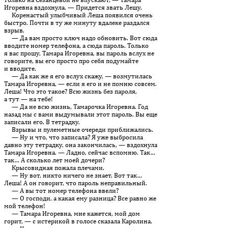
Игоревна вздохнула. — Придется звать Лешу.
Коренастый улыбчивый Леша появился очень
быстро. Почти в ту же минуту вдалеке раздался
взрыв.
— Да вам просто ключ надо обновить. Вот сюда
вводите номер телефона, а сюда пароль. Только
я вас прошу, Тамара Игоревна, вы пароль вслух не
говорите, вы его просто про себя подумайте
и вводите.
— Да как же я его вслух скажу, — возмутилась
Тамара Игоревна, — если я его и не помню совсем.
Леша! Что это такое? Всю жизнь без пароля,
а тут — на тебе!
— Да не всю жизнь, Тамарочка Игоревна. Год
назад мы с вами выдумывали этот пароль. Вы еще
записали его. В тетрадку.
Взрывы и пулеметные очереди приближались.
— Ну и что, что записала? Я уже выбросила
давно эту тетрадку, она закончилась, — вздохнула
Тамара Игоревна. — Ладно, сейчас вспомню. Так…
так… А сколько лет моей дочери?
Крысовидная пожала плечами.
— Ну вот, никто ничего не знает. Вот так…
Леша! А он говорит, что пароль неправильный.
— А вы тот номер телефона ввели?
— О господи, а какая ему разница? Все равно же
мой телефон!
— Тамара Игоревна, мне кажется, мой дом
горит, — с истерикой в голосе сказала Каролина.