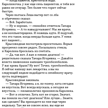
— Когда кажется, креститься надо.
Каролиночка, у нас еще семь пациентов, я тебя все
равно не отпущу. Тем более что горит сейчас
быстро.
Через полчаса Леша вытер пот со лба
и обреченно сказал:
— Всё. Заработало.
— Ну и хорошо, — спокойно ответила Тамара
Игоревна. — А то навыдумывают! Мы же врачи,
а не компьютерщики. И можешь идти. И подумай,
что это такое, когда некуда больше идти. У меня
вот пациент…
Крысовидная посмотрела просительно. Взрыв
прогремел со­всем рядом. Посыпались стекла,
и Каролина бросилась их сметать.
— Да, так вот. А вам я меняю диагноз! —
решительно сказала Тамара Игоревна. — Давайте
вместо пневмонии напишем тромбоэмболию.
У вас кровь брали? Ну вот! Точно, тромбоэмболия.
Я сейчас напишу вам лекарства, а вы на
следующей неделе подойдите к семейному врачу,
пусть подтвердит.
Крысовидная закивала.
— Тамара Игоревна, а я, по-моему, кота сегодня
не впустила. Вот всегда впускала, а сегодня не
впустила, — меланхолично произнесла Каролина.
— Вот и отлично. Хоть кот не сгорел. Значит,
вы поняли на счет диагноза? Или лучше… Знаете,
как сделаем? Вы приходите ко мне еще через
недельку. Там же не совсем ясно, вы еще не