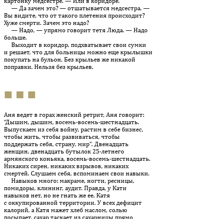
картонку медсес­т­ре. — Или в коридоре.
— Да зачем это? — отшатывается медсестра. —
Вы видите, что от такого плетения происходит?
Хуже смерти. Зачем это надо?
— Надо, — упрямо говорит тетя Люда. — Надо
больше.
Выходит в коридор, подхватывает свои сумки
и решает, что для больницы можно еще крылышки
покупать на бульон. Без крыльев же никакой
поправки. Нельзя без крыльев.
■ ■ ■
Аня ведет в горах женский ретрит, Аня говорит:
“Дышим, дышим, восемь-восемь-шестнадцать.
Выпускаем из себя войну, рас­тим в себе бизнес,
чтобы жить, чтобы развиваться, чтобы
поддержать себя, страну, мир”. Двенадцать
женщин, двенадцать бутылок 25-летнего
армянского коньяка, восемь-восемь-шестнадцать.
Никаких сирен, никаких взрывов, никаких
смертей. Слушаем себя, вспоминаем свои навыки.
Навыков много: макраме, ногти, ресницы,
помидоры, клининг, аудит. Правда, у Кати
навыков нет, но не гнать же ее, Катя
с оккупированной территории. У всех дефицит
калорий, а Катя мажет хлеб маслом, солью
посыпает, сахар таскает из сахарницы прямо