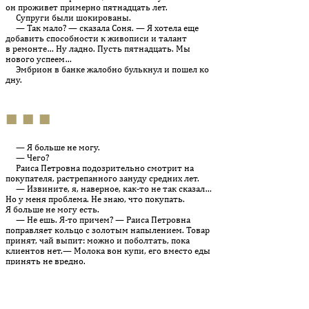
он проживет примерно пятнадцать лет.
Супруги были шокированы.
— Так мало? — сказала Соня. — Я хотела еще
добавить способности к живописи и талант
в ремонте… Ну ладно. Пусть пятнадцать. Мы
нового успеем…
Эмбрион в банке жалобно булькнул и пошел ко
дну.
■ ■ ■
— Я больше не могу.
— Чего?
Раиса Петровна подозрительно смотрит на
покупателя, растрепанного зануду средних лет.
— Извините, я, наверное, как-то не так сказал…
Но у меня проблема. Не знаю, что покупать.
Я больше не могу есть.
— Не ешь. Я-то причем? — Раиса Петровна
поправляет кольцо с золотым напылением. Товар
принят, чай выпит: можно и поболтать, пока
клиентов нет.— Молока вон купи, его вместо еды
принять не вредно.
— Я же и жить не могу… Нет, может быть, вы
найдете возможность… ну, я не знаю… поговорить
со мной, что ли… — голос покупателя становится
совсем тихим.