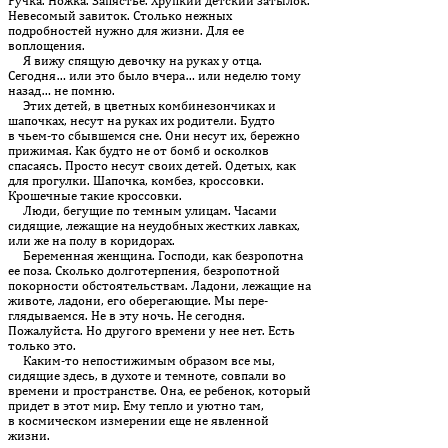
Ручка. Ножка. Запястье. Хрупкий детский затылок.
Невесомый завиток. Столько нежных
подробностей нужно для жизни. Для ее
воплощения.
Я вижу спящую девочку на руках у отца.
Сегодня… или это было вчера… или неделю тому
назад… не помню.
Этих детей, в цветных комбинезончиках и
шапочках, несут на руках их родители. Будто
в чьем-то сбывшемся сне. Они несут их, бережно
прижимая. Как будто не от бомб и осколков
спасаясь. Просто несут своих детей. Одетых, как
для прогулки. Шапочка, комбез, кроссовки.
Крошечные такие кроссовки.
Люди, бегущие по темным улицам. Часами
сидящие, лежащие на неудобных жестких лавках,
или же на полу в коридорах.
Беременная женщина. Господи, как безропотна
ее поза. Сколь­ко долготерпения, безропотной
покорности обстоятельст­вам. Ла­до­ни, лежащие на
животе, ладони, его оберегающие. Мы пере­
глядываемся. Не в эту ночь. Не сегодня.
Пожалуйста. Но другого вре­мени у нее нет. Есть
только это.
Каким-то непостижимым образом все мы,
сидящие здесь, в духоте и темноте, совпали во
времени и пространстве. Она, ее ребенок, который
придет в этот мир. Ему тепло и уютно там,
в космическом измерении еще не явленной
жизни.