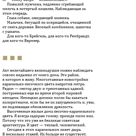
Пожилой мужчина, медленно сгребающий
мелочь в потертый кошелек. Наблюдающая за
этим очередь.
Глаза собаки, ожидающей хозяина.
Мальчик, бегущий по искрящейся, очищенной
от снега дорожке. Веселый комбинезон, шапочка
с ушками.
Для кого-то Брейгель, для кого-то Рембрандт,
для кого-то Вермеер.
■ ■ ■
Акт величайшего великодушия можно наблюдать
совсем недалеко от моего дома. Это район,
в котором я живу. Многоэтажные ново­стройки
карамельно-песочного цвета напротив метро.
Рядом — сектор двух- и трехэтажных зданий,
построенных еще во время вто­рой мировой
немцами. Немецкие домики могли бы казаться
коло­ритными, если бы не их запущенность и, увы,
не подлежащая обновлению дряхлость.
Высоченные жилые дома песочно-карамельного
цвета. Я всегда задираю голову, проходя мимо них.
Потому что это уже не безликая советская
архитектура. И цвет — теплый, человеческий.
Сегодня в этом карамельном зияет дыра.
В несколько этажей. Их больше не существует.