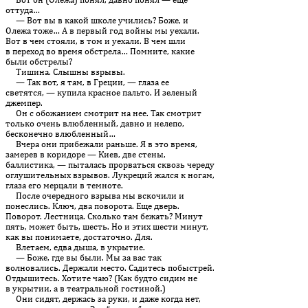
оттуда…
— Вот вы в какой школе учились? Боже, и
Олежа тоже… А в пер­вый год войны мы уехали.
Вот в чем стояли, в том и уехали. В чем шли
в переход во время обстрела… Помните, какие
были обстрелы?
Тишина. Слышны взрывы.
— Так вот, я там, в Греции, — глаза ее
светятся, — купила красное пальто. И зеленый
джемпер.
Он с обожанием смотрит на нее. Так смотрит
только очень влюбленный, давно и нелепо,
бесконечно влюбленный…
Вчера они прибежали раньше. Я в это время,
замерев в коридоре — Киев, две стены,
баллистика, — пыталась прорваться сквозь череду
оглушительных взрывов. Лукреций жался к ногам,
глаза его мерцали в темноте.
После очередного взрыва мы вскочили и
понеслись. Ключ, два поворота. Еще дверь.
Поворот. Лестница. Сколько там бежать? Минут
пять, может быть, шесть. Но и этих шести минут,
как вы понимаете, достаточно. Для.
Влетаем, едва дыша, в укрытие.
— Боже, где вы были. Мы за вас так
волновались. Держали мес­то. Садитесь побыстрей.
Отдышитесь. Хотите чаю? (Как будто сидим не
в укрытии, а в театральной гостиной.)
Они сидят, держась за руки, и даже когда нет,