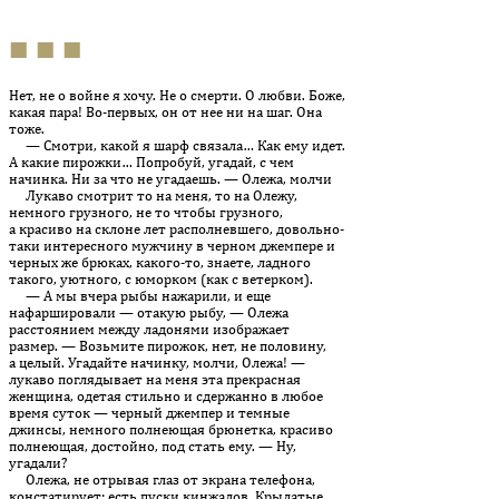
■ ■ ■
Нет, не о войне я хочу. Не о смерти. О любви. Боже,
какая пара! Во-первых, он от нее ни на шаг. Она
тоже.
— Смотри, какой я шарф связала… Как ему идет.
А какие пирожки… Попробуй, угадай, с чем
начинка. Ни за что не угадаешь. — Олежа, молчи
Лукаво смотрит то на меня, то на Олежу,
немного грузного, не то чтобы грузного,
а красиво на склоне лет располневшего, довольно-
таки интересного мужчину в черном джемпере и
черных же брюках, какого-то, знаете, ладного
такого, уютного, с юморком (как с ветерком).
— А мы вчера рыбы нажарили, и еще
нафаршировали — ота­кую рыбу, — Олежа
расстоянием между ладонями изображает
размер. — Возьмите пирожок, нет, не половину,
а целый. Угадайте начинку, молчи, Олежа! —
лукаво поглядывает на меня эта прекрасная
женщина, одетая стильно и сдержанно в любое
время суток — черный джемпер и темные
джинсы, немного полнеющая брюнетка, красиво
полнеющая, достойно, под стать ему. — Ну,
угадали?
Олежа, не отрывая глаз от экрана телефона,
констатирует: есть пуски кинжалов. Крылатые…