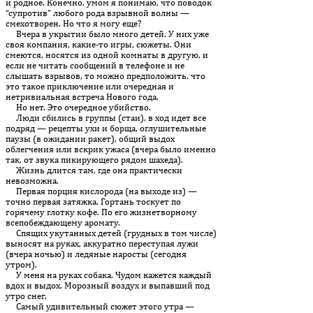
и род­ное. Конечно, умом я понимаю, что поводок
“супротив” любого рода взрывной волны —
смехотворен. Но что я могу еще?
Вчера в укрытии было много детей. У них уже
своя компания, ка­кие-то игры, сюжеты. Они
смеются, носятся из одной комнаты в другую, и
если не читать сообщений в телефоне и не
слышать взры­вов, то можно предположить, что
это такое приключение или очередная и
нетривиальная встреча Нового года.
Но нет. Это очередное убийство.
Люди сбились в группы (стаи), в ход идет все
подряд — рецепты ухи и борща, оглушительные
паузы (в ожидании ракет), общий выдох
облегчения или вскрик ужаса (вчера было именно
так, от звука пикирующего рядом шахеда).
Жизнь длится там, где она практически
невозможна.
Первая порция кислорода (на выходе из) —
точно первая затяжка. Гортань тоскует по
горячему глотку кофе. По его жизнетворному
всепобеждающему аромату.
Спящих укутанных детей (грудных в том числе)
выносят на руках, аккуратно переступая лужи
(вчера ночью) и ледяные наросты (сегодня
утром).
У меня на руках собака. Чудом кажется каждый
вдох и выдох. Мо­розный воздух и выпавший под
утро снег.
Самый удивительный сюжет этого утра —