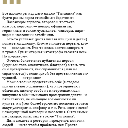
■ ■ ■
Все пассажиры идущего на дно “Титаника” как
будто равны перед стихийным бедствием.
Пассажиры первого, второго и третьего
классов, персонал — по­вара, официанты,
горничные, а также музыканты, танцоры, ди­ри­
жеры и массовики-затейники.
Кто-то успевает (расталкивая женщин и детей)
попасть на шлюп­ку. Кто-то спасается первым, кто-
то — последним. Кто-то ока­зы­вается запертым
в трюме. Гуманитарная катастрофа касается всех.
Но по-разному.
Отчеты более-менее публичных персон
(журналистов, анали­ти­ков, блогеров) о том, что
они претерпевают, как справляют­ся (или не
справляются) с кошмарной без преувеличения си­
ту­а­цией, — потрясают.
Можно только представить себе (методом
примитивного сравнения), что претерпевают
обычные, никому особо не интересные люди,
живущие в обычных своих промерзших девяти- и
пяти­этажках, не имеющие возможности ни
купить, ни (тем более) грамотно воспользоваться
аккумуляторами, экофлоу и т. п. Речь идет о самой
незащищенной категории населения. О тех самых
пассажирах, запертых в трюме “Титаника”.
Да, и сходить в ресторан перекусить для этих
людей — не то чтобы проблема, нет. Просто