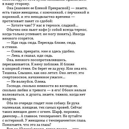
в нашу сторону.
Она (назовем ее Еленой Прекрасной) — знаете,
есть такие женщины, с изюминкой, с перчинкой и
коринкой, и это неподвластно времени —
протягивает пакет со сдобой:
— Хотите чаю? У нас в термосе, сладкий…
Обычно они пьют кофе (с собой всегда термос,
когда только успевают, не могу понять). Иногда
немного ссорятся.
— Иди сядь сюда. Пересядь ближе, сюда,
к стенке.
— Олежа, прекрати, мне и здесь удобно.
— Лена, я сказал, иди сядь.
Она, немного посопротивлявшись,
пересаживается. К нему поближе. И ближе
к опорной стене. Он берет ее за руку. Или она его.
Тишина. Слышно, как оно летит. Оно летит, это
смертоносное, начиненное ужасом…
— Не волнуйся, Олежа.
Господи, сколько нежности во взгляде ее,
сколько любви и тревоги — в его! Обоим нельзя
волноваться, и духота, знаете, тяжело, когда нет
воздуха.
Оба по очереди гладят мою собаку. Ее рука
маленькая, изящная, тех самых кровей. Сейчас
таких женщин днем с огнем. Шарф, пирожки,
джемпер… А главное, темперамент. Не путайте
с истерикой. У женщины с темпераментом глаза.
Понимаете, что это за глаза?
Вот он (Олежа) понял, давно понял — еще