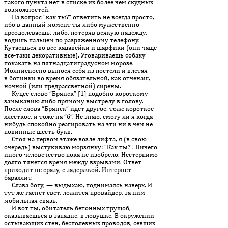
такого пункта нет в списке их более чем скудных
возможностей.
На вопрос “как ты?” ответить не всегда просто,
ибо в данный момент ты либо мужественно
преодолеваешь, либо, потеряв всякую надежду,
водишь пальцем по разряженному телефону.
Кутаешься во все кацавейки и шарфики (они чаще
все-таки декоративные). Уговариваешь собаку
покакать на пятнадцатиградусном морозе.
Молниеносно вынося себя из постели и влетая
в ботинки во время обязательной, как отченаш,
ночной (или предрассветной) сирены.
Куцее слово “Брянск” [1] подобно короткому
замыканию либо прямому выстрелу в голову.
После слова “Брянск” идет другое, тоже короткое
хлесткое, и тоже на “б”. Не знаю, смогу ли я когда-
нибудь спокойно реагировать на эти ни в чем не
повинные шесть букв.
Стоя на первом этаже возле лифта, я (в свою
очередь) выстукиваю морзянку: “Как ты?”. Ничего
иного человечество пока не изобрело. Нестерпимо
долго тянется время между взрывами. Ответ
приходит не сразу, с задержкой. Интернет
барахлит.
Слава богу, — выдыхаю, поднимаясь наверх. И
тут же гаснет свет, ложится провайдер, за ним
мобильная связь.
И вот ты, обитатель бетонных трущоб,
оказываешься в западне, в ловушке. В окружении
остывающих стен, бесполезных проводов, севших