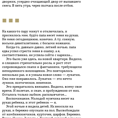
дворник, усердно очищающий двор от выпавшего
снега. В пять утра, через полчаса после отбоя.
■ ■ ■
На каких-то пару минут я отключилась, и
приснилось мне, будто папа несет меня на руках.
Не меня сегодняшнюю, конечно. А ту, сонную,
восьми-девятилетнюю, с босыми ножками.
Когда-то, давным-давно, летней ночью, папа
едва успел сгрести меня в охапку, а я,
соответственно, не успела сойти с карниза…
Это было уже здесь, на новой квартире. Видимо,
я слишком стремительно росла, и рост этот
сопровождался снами и фантазиями, требующими
немедленного воплощения. Это повторялось
несколько раз, и я узнала новое слово — лунатик.
Оно мне понравилось. Лунатик — это нечто
лунное, поэтическое, неземное.
Это прекратилось внезапно. Видимо, всему свое
время. И полетам, и снам, и пробуждению от них.
Осталось только зыбкое, расплывчатое…
Воспоминание. Молодой мужчина несет на
руках ребенка, и этот ребенок — я.
Этой ночью я видела детей. Их вносили на
руках, и бережно опускали на пол. Высвобождали
от комбинезончиков, курточек, шарфов. Бережно.