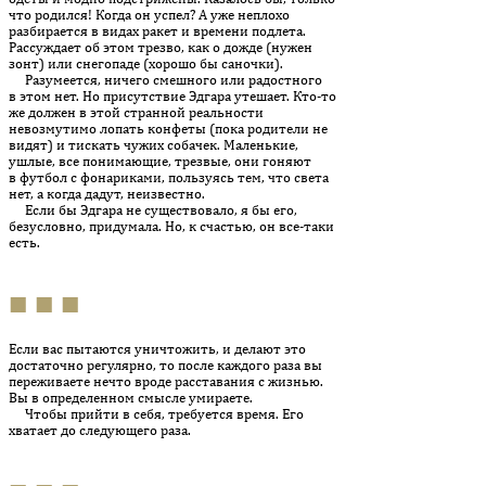
что родился! Когда он успел? А уже неплохо
разбирается в видах ракет и времени подлета.
Рассуждает об этом трезво, как о дожде (нужен
зонт) или снегопаде (хорошо бы саночки).
Разумеется, ничего смешного или радостного
в этом нет. Но присутствие Эдгара утешает. Кто-то
же должен в этой странной реальности
невозмутимо лопать конфеты (пока родители не
видят) и тискать чужих собачек. Маленькие,
ушлые, все понимающие, трезвые, они гоняют
в футбол с фонариками, пользуясь тем, что света
нет, а когда дадут, неизвестно.
Если бы Эдгара не существовало, я бы его,
безусловно, придумала. Но, к счастью, он все-таки
есть.
■ ■ ■
Если вас пытаются уничтожить, и делают это
достаточно регулярно, то после каждого раза вы
переживаете нечто вроде расставания с жизнью.
Вы в определенном смысле умираете.
Чтобы прийти в себя, требуется время. Его
хватает до следующего раза.