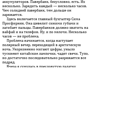
аккумуляторов. Павербанк, безусловно, есть. Их
несколько. Зарядить каждый — несколько часов.
Чем солидней павербанк, тем дольше он
заряжается.
Здесь включается главный бухгалтер Сима
Просфирняк. Она шевелит синими губами и
загибает пальцы. Павербанков должно хватить на
вайфай и на телефон. Ну, и по мелочи. Несколько
часов — не проблема.
Проблема начинается, когда наступает
полярный вечер, переходящий в арктическую
ночь. Укоризненно мигают цифры, уныло
тускнеют китайские лампочки, чадят свечи. Тупо,
но достаточно последовательно разряжается все
подряд.
Вчера я сунулась в пресловутую палатку
“незламности”, одну на огромный микрорайон.
Тепло, надышано, народ сидит сплоченно и, прямо
скажем, не то чтобы весело. Протиснуться шанса
нет. Ну хорошо, протиснусь. Сколько я смогу так
простоять? Со своими проводами, с тремя
павербанками? Час? Два? Три?
Машу рукой и, точно первый космонавт,
скользя по поверхности Луны, делаю неуверенные
плавающие шаги в сторону дома.
Дома хорошо. Хоть и беспросветно (в смысле
освещения). Но ведь придет утро? Оно
обязательно наступит, с электричеством или без.
Провайдер восстанет. Аккумулятор воспрянет. И я
обязательно отвечу каждому на такой важный,