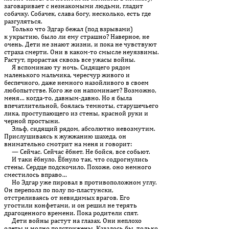
заговаривает с незнакомыми людьми, гладит
собачку. Собачек, слава богу, несколько, есть где
разгуляться.
Только что Эдгар бежал (под взрывами)
к укрытию, было ли ему страшно? Наверное, не
очень. Дети не знают жизни, и пока не чувствуют
страха смерти. Они в каком-то смысле неуязвимы.
Растут, прорастая сквозь все ужасы войны.
Я вспоминаю ту ночь. Сидящего рядом
маленького мальчика, чересчур живого и
беспечного, даже немного назойливого в своем
любопытстве. Кого же он напоминает? Возможно,
меня… когда-то, давным-давно. Но я была
впечатлительной, боялась темноты, старушечьего
лика, проступающего из стены, красной руки и
черной простыни.
Эльф, сидящий рядом, абсолютно невозмутим.
Прислушиваясь к жужжанию шахеда, он
внимательно смотрит на меня и говорит:
— Сейчас. Сейчас ёбнет. Не бойся, все собьют.
И таки ёбнуло. Ёбнуло так, что содрогнулись
стены. Сердце подскочило. Похоже, оно немного
сместилось вправо…
Но Эдгар уже пировал в противоположном углу.
Он переполз по полу по-пластунски,
отстреливаясь от невидимых врагов. Его
угостили конфетами, и он решил не терять
драгоценного времени. Пока родители спят.
Дети войны растут на глазах. Они неплохо
одеты и модно подстрижены. Казалось бы, только