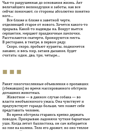
Чья-то разрушенная до основания жизнь. Акт
величайшего великодушия и заботы, как все
сейчас по­нимают, со стороны абсолютно понятно
кого…
Все ближе и ближе к заветной черте,
отделяющей старое от нового. Хочется какого-то
прорыва. Какой-то надежды на. Вокруг вьет­ся
серпантин, мерцают праздничные лампочки.
Расстилаются скатерти, бронируются места.
В ресторане, в театре, в первом ряду.
Скоро, скоро, пробьют куранты, поднимется
занавес, и весь мир, затаив дыхание, будет
считать: один, два, три, четыре…
■ ■ ■
Ранят многочисленные объявления о пропавших
(сбежавших) во время массированного обстрела
домашних животных.
Животное — в данном случае собака — во
власти необъяснимого ужаса. Она чувствует и
предчувствует гораздо больше, чем может себе
представить человек.
Во время обстрела стараюсь крепко держать
поводок. При­кры­ваю ладонями чуткие бархатные
уши. Когда летит баллистика, он сам взбирается
ко мне на колени. Тело его дрожит, но оно теплое