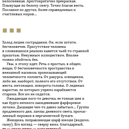
Белоснежная. Аристократично прекрас­ная.
Плывущая по белому снегу. Точно благая весть.
Послание из дру­гих, более справедливых и
счастливых миров…
■ ■ ■
Холод лишен сострадания. Он, если хотите,
бесчеловечен. При­сут­ствие человека
в сложившихся реалиях кажется чьей-то странной
прихотью. Ненужным излишеством. Вполне
можно обойтись без.
Увы, к этому идет. Речь о простых, в общем,
вещах. О бесчеловечности пространства и
внезапной насквозь пронизывающей
человечности момента. От ракурса, освещения,
либо же, наоборот, полного его отсутствия. От
жеста, интонации, поворота головы. О ледяных
наростах, по которым упрямо карабкаются
старики. Все им не сидится.
Ожидающая кого-то девочка, ее тонкая шея и
как будто немного за­индевевшее фарфоровое
личико. Дышащее чем-то давно забы­тым… Группа
продленного дня, лампы дневного света, промас­
лен­ный пирожок в пергаментной бумаге.
Женщина, поправляющая шарф юноше (видимо,
сы­ну). Его взгляд — сверху вниз, благодарный,
ее — снизу вверх — исполненный…