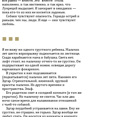
все равно — вмес­те. Это “вместе” столь
наполнено, и так явственно, и так ярко, что
Лукреций выдыхает. И замирает в ожидании —
пока кто-то из них не коснется ладонью.
Собаки чувствуют опасность. Гораздо острей и
раньше, чем мы, люди. И еще — они чувствуют
любовь.
■ ■ ■
Я не вижу ни одного грустного ребенка. Мальчик
лет шести впри­прыж­ку поднимается по лестнице.
Сзади карабкаются мама и ба­буш­ка. Света нет,
лифт стоит, но мальчику отчего-то не грустно. Он
подпрыгивает на одной ножке, освещая дорогу
карманным фонариком.
В укрытии к нам подсаживается
(подкатывается) мальчик лет пяти. Назовем его
Эдгар. Стремительной, неземной, хрупкой
красоты мальчик. Из другого времени и
пространства. Эльф.
Его родители спят в соседней комнате (в том же
укрытии). Но мальчику не спится. Час или два
ночи самое время для налаживания отношений
с чьей-то собакой.
Эдгар поудобней устраивается на лавке. Ему не
грустно, не страшно, не горько. Эдгар вообще не
любит спать. Он носится из комнаты в комнату,