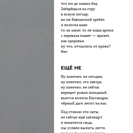
что им до наших бед.
Заберёшься на гору
в ясную погоду,
во-он Кавказский хребет,
и полоска алая:
то ли закат, то ли наша армия
с перевала машет — привет,
как здоровье,
ну что, отмылись от крови?
Нет.
ЕЩЁ НЕ
Ну конечно, не сегодня,
ну конечно, это завтра,
ну конечно, не сейчас
верещит рожок походный,
вьются волосы Кассандры,
чёрный дым летит на нас.
Под стеною эти латы
не сейчас ещё заблещут
и покатятся сюда,
мы успеем выпить латте,