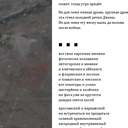
может, тогда утро придёт.
Не для меня мелкая дрожь, крупная дрож
эта стена холодней речки Двины.
Не для меня эту весну вынь да положь
после войны.
■ ■ ■
все твои картинки песенки
фотосессии коллажики
пятигорские и жижеки
и ключевские и хёйзинги
и флоренские и лосские
и блаватские и мессинги
все локаторы и усики
шестерёнки и колёсики
ни фига уже не крутятся
дождик сеется косой
ярославский и варшавский
ни встречаться ни прощаться
соляной кривоколенный
загородный внутривенный