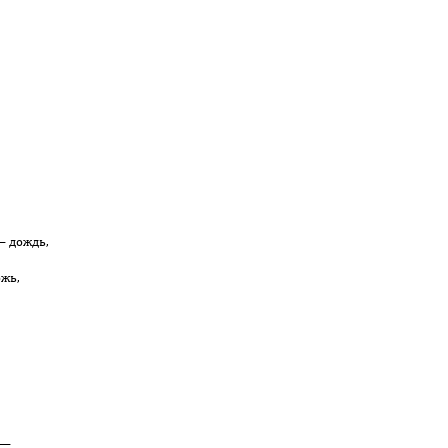
— дождь,
ожь,
 —