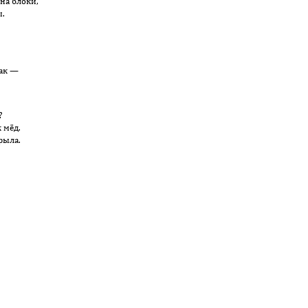
на блоки,
ы.
ак —
?
 мёд.
рыла.