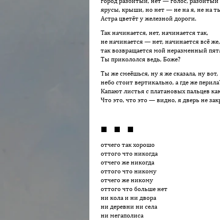
город разбитый, нет — голос, разбитый 
ярусы, крыши, но нет — не на я, не на т
Астра цветёт у железной дороги.
Так начинается, нет, начинается так,
не начинается — нет, начинается всё же,
так возвращается мой неразменный пят
Ты прикололся ведь, Боже?
Ты же смеёшься, ну я же сказала, ну вот,
небо стоит вертикально, а где же перила
Капают листья с платановых пальцев как
Что это, что это — видно, я дверь не зак
■ ■ ■
отчего так хорошо
оттого что никогда
отчего же никогда
оттого что никому
отчего же никому
оттого что больше нет
ни кола и ни двора
ни деревни ни села
ни мегаполиса