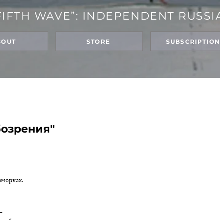
FIFTH WAVE”: INDEPENDENT RUSSI
BOUT
STORE
SUBSCRIPTIO
бозрения"
аморках.
—