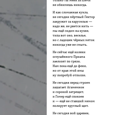
только ты меня за плечи
не обнимешь никогда.
И как сломанная кукла,
не сегодня мёртвый Гектор
закружит за каруселью —
надо же, не рвется нить —
мы ещё сидим на кухне,
типа вот оно, веселье,
но с ладошек чёрных меток
никогда уже не смыть.
Не сейчас ещё колени
оглушённого Приама
заелозят по грязи.
Нам пока ещё до фени,
но от края этой ямы
ну попробуй отползи.
Не сегодня перед строем
зашагает Агамемнон
и сорокой затрещит,
и Гомер ещё спокоен
и — ещё не ставший мемом
полирует круглый щит.
Не сегодня вой царевен,