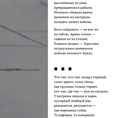
выгоняемых из улья,
превращаемых в рабынь.
Молоком сбежало время,
выкипело из кастрюли,
холодно, пальто накинь.
Боги собрались — не все, но
не сейчас. Арена, гомон —
главное из их стихий.
Плакать поздно — Одиссеем,
хитроумным военкомом
пойман уклонист Ахилл.
■ ■ ■
Что там, кто там, воздух терпкий,
голос прямо, голос сбоку,
как грузины только терпят,
кто там, где там — вон их сколько.
У витрины пальмы в кадке,
мусорный зелёный бак,
релокантов, релоканток —
как нерезаных собак.
То кафешка, то коворкинг,