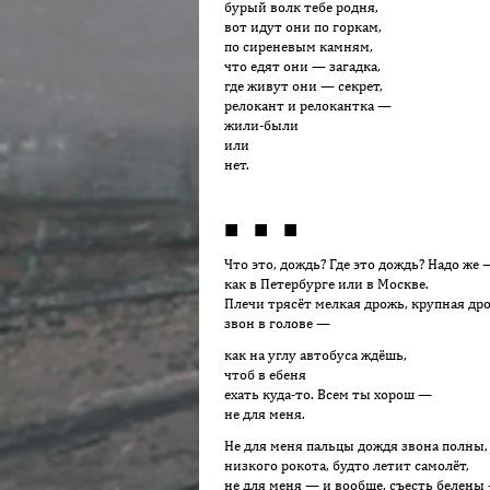
бурый волк тебе родня,
вот идут они по горкам,
по сиреневым камням,
что едят они — загадка,
где живут они — секрет,
релокант и релокантка —
жили-были
или
нет.
■ ■ ■
Что это, дождь? Где это дождь? Надо же 
как в Петербурге или в Москве.
Плечи трясёт мелкая дрожь, крупная др
звон в голове —
как на углу автобуса ждёшь,
чтоб в ебеня
ехать куда-то. Всем ты хорош —
не для меня.
Не для меня пальцы дождя звона полны,
низкого рокота, будто летит самолёт,
не для меня — и вообще, съесть белены