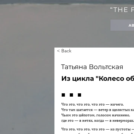
“THE 
A
< Back
Татьяна Вольтская
Из цикла "Колесо о
■ ■ ■
Что это, что это, что это — ничего.
Что там шатается — ветер в щелястых к
Чьим это шёпотом, голосом начинено,
где это — в нетях, когда — в неверморах.
Что это, что это, что это — из пустоты 