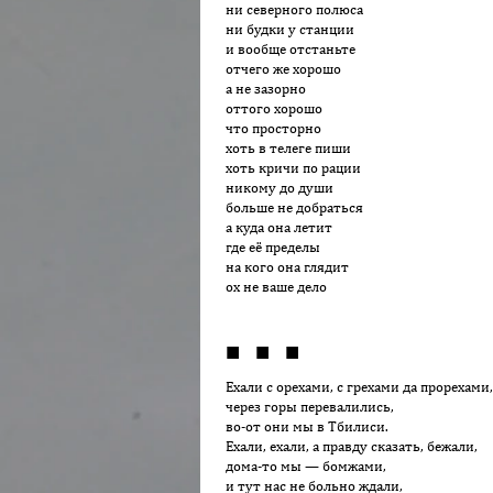
ни северного полюса
ни будки у станции
и вообще отстаньте
отчего же хорошо
а не зазорно
оттого хорошо
что просторно
хоть в телеге пиши
хоть кричи по рации
никому до души
больше не добраться
а куда она летит
где её пределы
на кого она глядит
ох не ваше дело
■ ■ ■
Ехали с орехами, с грехами да прорехами,
через горы перевалились,
во-от они мы в Тбилиси.
Ехали, ехали, а правду сказать, бежали,
дома-то мы — бомжами,
и тут нас не больно ждали,