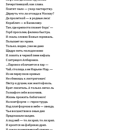
Зачерствевший, как слава.
Платят мало — укор мастерству.
Дёрнуть что ли отсюда в Москву?
Да пролеткой — в родные леса!
Кораблем — в Балаклаву.
Там, где крепости гложет бора´ —
Горб просолен, фелюка быстра,
И скала, словно Божья скрижаль,
Полыхает во мраке.
Только, видно, уже не дано
Щедро пить молодое вино
И ловить в черной пене кефаль
С хитрецом Амбарзаки.
…Паровоз облачается в пар —
Чай, столица, а не Нарьян-Мар, —
Из ее переулков кривых
Не сбежишь к листригонам!
Пёстр и душен, как желтофиоль,
Брат-писатель. А только легко ль
Голиафом себя возомнив,
Жизнь прожить бибигоном!
На платформе — герои труда.
Над платформою в небе — звезда,
Чье восшествие в оные дни
Предсказали халдеи.
А под ней — то ли хрип, то ли храп.
И кроится на фабриках драп.
И среди помертвевшей стерни —