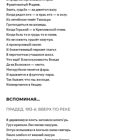
Франтоватый Фадеев.
Знать, судьба — на девятом валу,
Когда рядом кто — в прах, кто — в золу,
Из летейских тенёт Тюильри
Громоздиться на шканцы,
Когда Горький — в Кремлевской стене,
Когда боль то в груди, то в спине,
Но не совесть грызёт изнутри,
А прожорливый сancer.
И божественный меркнет глагол
В перочистках учащихся школ.
Что ещё? Благосклонность Вождя
Да на Волковом — место.
Мясорубкою мелется фарш,
И врывается в форточку марш.
Так бывает, что мы, восходя,
Низвергаемся в бездну.
ВСПОМИНАЯ…
ПРАДЕД. 1913-й. ВВЕРХ ПО РЕКЕ
В деревянную плоть загоняли шпиги´рь.
Груз крепили. Пел песню мазурик.
Остро вспыхивал в ёлочьих лапах снегирь.
Пахло хлебом от вешней лазури
Так, что сердце зашлось. Загуляла блесна —