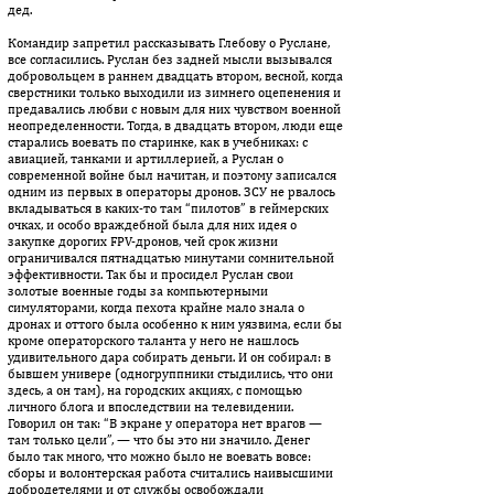
дед.
Командир запретил рассказывать Глебову о Руслане,
все согласились. Руслан без задней мысли вызывался
добровольцем в раннем двадцать втором, весной, когда
сверстники только выходили из зимнего оцепенения и
предавались любви с новым для них чувством военной
неопределенности. Тогда, в двадцать втором, люди еще
старались воевать по старинке, как в учебниках: с
авиацией, танками и артиллерией, а Руслан о
современной войне был начитан, и поэтому записался
одним из первых в операторы дронов. ЗСУ не рвалось
вкладываться в каких-то там “пилотов” в геймерских
очках, и особо враждебной была для них идея о
закупке дорогих FPV-дронов, чей срок жизни
ограничивался пятнадцатью минутами сомнительной
эффективности. Так бы и просидел Руслан свои
золотые военные годы за компьютерными
симуляторами, когда пехота крайне мало знала о
дронах и оттого была особенно к ним уязвима, если бы
кроме операторского таланта у него не нашлось
удивительного дара собирать деньги. И он собирал: в
бывшем универе (одногруппники стыдились, что они
здесь, а он там), на городских акциях, с помощью
личного блога и впоследствии на телевидении.
Говорил он так: “В экране у оператора нет врагов —
там только цели”, — что бы это ни значило. Денег
было так много, что можно было не воевать вовсе:
сборы и волонтерская работа считались наивысшими
добродетелями и от службы освобождали