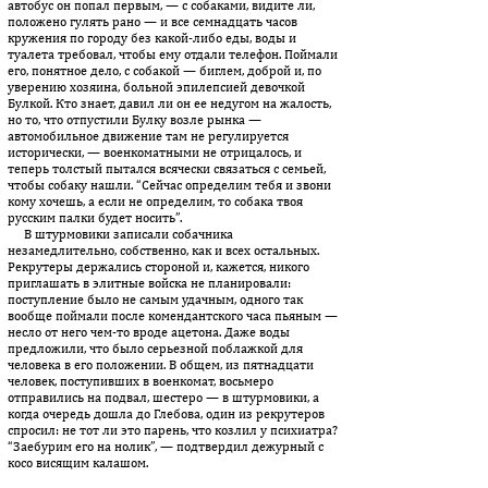
автобус он попал первым, — с собаками, видите ли,
положено гулять рано — и все семнадцать часов
кружения по городу без какой-либо еды, воды и
туалета требовал, чтобы ему отдали телефон. Поймали
его, понятное дело, с собакой — биглем, доброй и, по
уверению хозяина, больной эпилепсией девочкой
Булкой. Кто знает, давил ли он ее недугом на жалость,
но то, что отпустили Булку возле рынка —
автомобильное движение там не регулируется
исторически, — воен­коматными не отрицалось, и
теперь толстый пытался всячески связаться с семьей,
чтобы собаку нашли. “Сейчас определим тебя и звони
кому хочешь, а если не определим, то собака твоя
русским палки будет носить”.
В штурмовики записали собачника
незамедлительно, собственно, как и всех остальных.
Рекрутеры держались стороной и, кажется, никого
приглашать в элитные войска не планировали:
поступление было не самым удачным, одного так
вообще поймали после комендантского часа пьяным —
несло от него чем-то вроде ацетона. Даже воды
предложили, что было серьезной поблажкой для
человека в его положении. В общем, из пятнадцати
человек, поступивших в военкомат, восьмеро
отправились на подвал, шестеро — в штурмовики, а
когда очередь дошла до Глебова, один из рекрутеров
спросил: не тот ли это парень, что козлил у психиатра?
“Заебурим его на нолик”, — подтвердил дежурный с
косо висящим калашом.