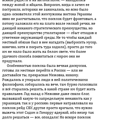
между жопой и яйцами. Во­про­сом, когда и зачем ее
построили, историки не занимались, но ясно было
одно: основатели этой жемчужины востока Украины
явно не рассчитывали, что поселок будет фронтовым, а
потому заложили его на плато возле мелкой речки, не
дающей никакого стратегического преимущества, но
дающей преимущество утилитарное — сбыт отходов и
угнетение окружающей среды. Не то чтобы каждый
местный обязан был в нее нагадить (выбросить мусор,
конечно, хотя и посрать туда ходили), просто до того
им не мило было жить на белом свете, что более
удачного способа поквитаться с миром они не
придумали.
Особенностью поселка была вечная дискуссия,
готовы ли местные перейти к России — или не
доставайся ты, прекрасная Межовка, никому.
Рождались и умирали люди в ней политическими
философами, собирались на вече, там бурно голосовали
и всё старались решить, в какой стране им будет жить
правильнее. Год назад о Межовке даже сняли блог,
вызвавший какую-то запредельную ненависть как у
украинцев, так и у россиян: первые натравливали на
поселок рейд СБУ, другие просто кричали, что нужно
выжечь этот Содом и Гоморру ядеркой, ибо нехер так
долго решаться — все, опоздали! Но вскоре поселок
забыли, и угрозы остались угрозами, ведь что можно
было на полном серьезе сделать людям, живущим вот
так? Конечно, им были известны шуточки над такими,
как они, селами, где смысл войны сводился именно к