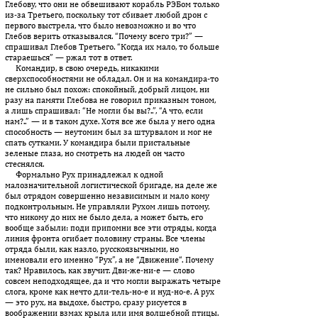
Глебову, что они не обвешивают корабль РЭБом только
из-за Третьего, поскольку тот сбивает любой дрон с
первого выстрела, что было невозможно и во что
Глебов верить отказывался. “Почему всего три?” —
спрашивал Глебов Третьего. “Когда их мало, то больше
стараешься” — ржал тот в ответ.
Командир, в свою очередь, никакими
сверхспособностями не об­ладал. Он и на командира-то
не сильно был похож: спокойный, добрый лицом, ни
разу на памяти Глебова не говорил приказным тоном,
а лишь спрашивал: “Не могли бы вы?..”, “А что, если
нам?..” — и в таком духе. Хотя все же была у него одна
способность — неутомим был за штурвалом и мог не
спать сутками. У командира были пристальные
зеленые глаза, но смотреть на людей он часто
стеснялся.
Формально Рух принадлежал к одной
малозначительной логистической бригаде, на деле же
был отрядом совершенно независимым и мало кому
подконтрольным. Не управляли Рухом лишь потому,
что никому до них не было дела, а может быть, его
вообще забыли: поди припомни все эти отряды, когда
линия фронта огибает половину страны. Все члены
отряда были, как назло, русско­язычными, но
именовали его именно “Рух”, а не “Движение“. По­че­му
так? Нравилось, как звучит. Дви-же-ни-е — слово
совсем не­под­ходящее, да и что могли выражать четыре
слога, кроме как нечто дли-тель-но-е и нуд-но-е. А рух
— это рух, на выдохе, быстро, сразу рисуется в
воображении взмах крыла или имя волшебной птицы.