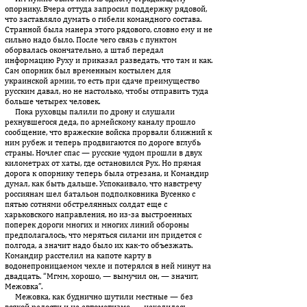
опорнику. Вчера оттуда запросил поддержку рядовой,
что заставляло думать о гибели командного состава.
Странной была манера этого рядового, словно ему и не
сильно надо было. После чего связь с пунктом
оборвалась окончательно, а штаб передал
информацию Руху и приказал разведать, что там и как.
Сам опорник был временным костылем для
украинской армии, то есть при сдаче преимущество
русским давал, но не настолько, чтобы отправить туда
больше четырех человек.
Пока руховцы палили по дрону и слушали
рехнувшегося деда, по армейскому каналу прошло
сообщение, что вражеские войска прорвали ближний к
ним рубеж и теперь продвигаются по дороге вглубь
страны. Ночлег спас — русские чудом прошли в двух
километрах от хаты, где остановился Рух. Но прямая
дорога к опорнику теперь была отрезана, и Командир
думал, как быть дальше. Успокаивало, что навстречу
россиянам шел батальон подполковника Вусенко с
пятью сотнями обстрелянных солдат еще с
харьковского направления, но из-за выстроенных
поперек дороги многих и многих линий обороны
предполагалось, что меряться силами им придется с
полгода, а значит надо было их как-то объезжать.
Командир расстелил на капоте карту в
водонепроницаемом чехле и потерялся в ней минут на
двадцать. “Мгмм, хорошо, — вымучил он, — значит,
Межовка”.
Межовка, как буднично шутили местные — без
всякой радос­ти и на автоматизме, — находилась