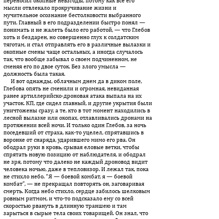
переносил окопные невзгоды, потому как все его
мысли отвлекало прокручивание жизни и
мучительное осознание бестолковости выбранного
пути. Главный в его подразделении быстро понял —
понимать и не жалеть было его работой, — что Глебов
хоть и бездарен, но совершенно глух к солдатским
тяготам, и стал отправлять его в различные вылазки и
окопные смены чаще остальных, а иногда случалось
так, что вообще забывал о своем подчиненном, не
сменяя его по двое суток. Без злого умысла —
должность была такая.
И вот однажды, облачным днем да в диком поле,
Глебова опять не сменили и огромная, невиданная
ранее артиллерийско-дроновая атака выпала на их
участок. КП, где сидел главный, и другие укрытия были
уничтожены сразу, а те, кто в тот момент находились в
лесной вылазке или окопах, отлавливались дронами на
протяжении всей ночи. И только один Глебов, за ночь
поседевший от страха, как-то уцелел, спрятавшись в
воронке от снаряда, ударившего мимо его рва. Он
ободрал руки в кровь, срывая еловые ветки, чтобы
спрятать новую позицию от наблюдателя, и ободрал
не зря, потому что далеко не каждый дроновод видит
человека ночью, даже в тепловизор. И лежал так, пока
не стихло небо. “Я — боевой комбат, я — боевой
комбат”, — не прекращал повторять он, заговаривая
смерть. Когда небо стихло, сердце забилось шелковым
ровным ритмом, и что-то подсказало ему со всей
скоростью рвануть в длинную траншею и там
зарыться в сырые тела своих товарищей. Он знал, что