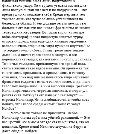
нависшая тишина была лишь подготовкой к
финальному удару. Он с трудом узнавал застывшие
лица вокруг: он так ни с кем и не подружился — все
время ушло на копание в себе. Среди мертвых тел
торчало лишь его чумазое лицо, уставившееся на
белеющие облака. И чем дольше он так лежал, тем
больше в его памяти возникали фрагменты из жизни
теперешних мертвецов. Вот один варил на костре
кофе, сфотографировал покрытую копотью турку,
отправил домашним; еще один накапал сердечных
капель и очень огорчился, когда пузырек опустел. Чье-
то сердце стучало сбоку. Спину грело иное теплое
дыхание. А потом треск повис в воздухе, и все
перепахала стучащая, как ногтями по столу, шрапнель.
Точно чья-то ладонь прихлопнула его правый глаз, и
света в жизни стало вдвое меньше. Он пролежал так
много часов, просыпаясь и проваливаясь в темноту
сознания, пока над ним не появилось лицо чернявого
бровастого солдата с самым тонким носом, виданным
Глебовым когда-либо. За ним выросли лица Третьего и
Командира; тяжесть мертвых скатилась в сторону, и
резкая сила вытянула его наверх. “Как зовут?” —
спросил Командир. Не из любопытства, а чтобы дать
понять, что Глебов среди живых. “Комбат, зовут
Комбат”.
— Чего с нами только не приснится, Глебов. —
Командир чистил зубы над убитой раковиной. — Это
все Третий. Все в моем отряде стали меняться, как он
появился. Кроме меня! Меня его штучки не берут, а
даже обидно. Пойдем!