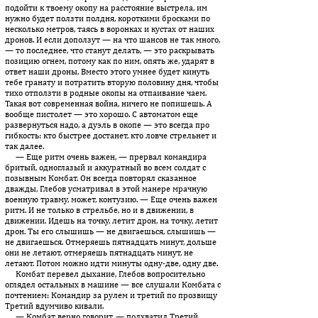
подойти к твоему окопу на расстояние выстрела, им
нужно будет ползти полдня, короткими бросками по
несколько метров, таясь в воронках и кустах от наших
дронов. И если доползут — на что шансов не так много,
— то последнее, что станут делать, — это раскрывать
позицию огнем, потому как по ним, опять же, ударят в
ответ наши дроны. Вместо этого умнее будет кинуть
тебе гранату и потратить вторую половину дня, чтобы
тихо отползти в родные окопы на отпаивание чаем.
Такая вот современная война, ничего не попишешь. А
вообще пистолет — это хорошо. С автоматом еще
развернуться надо, а дуэль в окопе — это всегда про
гибкость: кто быстрее достанет, кто ловче стрельнет и
так далее.
— Еще ритм очень важен, — прервал командира
бритый, одно­глазый и аккуратный во всем солдат с
позывным Комбат. Он всегда повторял сказанное
дважды, Глебов усматривал в этой манере мрачную
военную травму, может, контузию. — Еще очень важен
ритм. И не только в стрельбе, но и в движении, в
движении. Идешь на точку, летит дрон, на точку, летит
дрон. Ты его слышишь — не двигаешься, слышишь —
не двигаешься. Отмеряешь пятнадцать минут, дольше
они не летают, отмеряешь пятнадцать минут, не
летают. Потом можно идти минуты одну-две, одну две.
Комбат перевел дыхание, Глебов вопросительно
оглядел остальных в машине — все слушали Комбата с
почтением: Командир за рулем и третий по прозвищу
Третий вдумчиво кивали.
— Комбат верно говорит, — подхватил Третий.