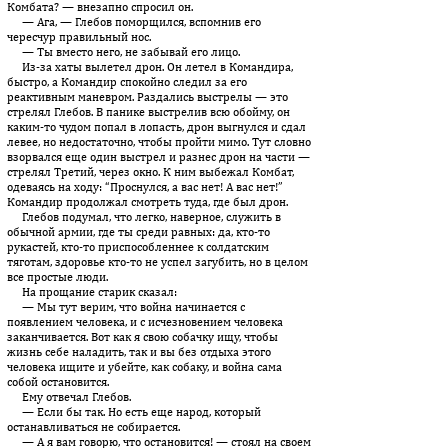
Комбата? — внезапно спросил он.
— Ага, — Глебов поморщился, вспомнив его
чересчур правильный нос.
— Ты вместо него, не забывай его лицо.
Из-за хаты вылетел дрон. Он летел в Командира,
быстро, а Командир спокойно следил за его
реактивным маневром. Раздались выстрелы — это
стрелял Глебов. В панике выстрелив всю обойму, он
каким-то чудом попал в лопасть, дрон выгнулся и сдал
левее, но недостаточно, чтобы пройти мимо. Тут словно
взорвался еще один выстрел и разнес дрон на части —
стрелял Третий, через окно. К ним выбежал Комбат,
одеваясь на ходу: “Проснулся, а вас нет! А вас нет!”
Командир продолжал смотреть туда, где был дрон.
Глебов подумал, что легко, наверное, служить в
обычной армии, где ты среди равных: да, кто-то
рукастей, кто-то приспособленнее к солдатским
тяготам, здоровье кто-то не успел загубить, но в целом
все простые люди.
На прощание старик сказал:
— Мы тут верим, что война начинается с
появлением человека, и с исчезновением человека
заканчивается. Вот как я свою собачку ищу, чтобы
жизнь себе наладить, так и вы без отдыха этого
человека ищите и убейте, как собаку, и война сама
собой остановится.
Ему отвечал Глебов.
— Если бы так. Но есть еще народ, который
останавливаться не собирается.
— А я вам говорю, что остановится! — стоял на своем