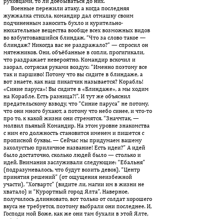
руховцами, то ли доёбываться до них.
Военные пережили атаку, а когда последняя
жужжалка стихла, командир дал отмашку своим
подчиненным заносить бухло и курительно-
нюхательные вещества вообще всех возможных видов
во взбунтовавшийся блиндаж. “Что за слово такое —
блиндаж? Никогда вас не раздражало?” — спросил он
мятежников. Они, объ­ёбанные в сопли, прогигикали,
что раздражает невероятно. Командир вскочил и
заорал, сотрясая руками воздух: “Именно поэтому все
так и паршиво! Потому что вы сидите в блиндаже, а
вот знаете, как наш пикапчик называется? Корабль!
«Синие паруса»! Вы сидите в «Блиндаже», а мы ходим
на Корабле. Есть разница?!”. И тут же объяснил
предательскому взводу, что “Синие паруса” не потому,
что они много бухают, а потому что небо синее, и что-то
про то, к какой жизни они стремятся. “Значчтак, —
молвил пьяный Командир. На этом уровне знакомства
с ним его должность становится именем и пишется с
прописной буквы. — Сейчас мы придумаем вашему
захолустью приличное название! Есть идеи?” А идей
было достаточно, сколько людей было — столько и
идей. Внимания заслуживали следующие: “Ебальня”
(подразумевалось, что будут возить девок), “Центр
принятия решений” (от ощущения неизбежной
участи), “Хогвартс” (видите ли, магии им в жизни не
хватало) и “Курортный город Ялта”. Наверное,
получилось длинновато, вот только от солдат хорошего
вкуса не требуется, поэтому выбрали они последнее. И,
Господи мой Боже, как же они там бухали в этой Ялте,