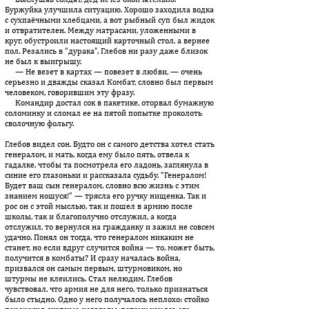
Буржуйка улучшила ситуацию. Хорошо заходила водка
с сухпаёчными хлебцами, а вот рыбный суп был жидок
и отвратителен. Между матрасами, уложенными в
круг, обустроили настоящий карточный стол, а вернее
пол. Резались в “дурака”, Глебов ни разу даже близок
не был к выигрышу.
— Не везет в картах — повезет в любви, — очень
серьезно и дважды сказал Комбат, словно был первым
человеком, говорившим эту фразу.
Командир достал сок в пакетике, оторвал бумажную
соломинку и сломал ее на пятой попытке проколоть
сволочную фольгу.
Глебов видел сон. Будто он с самого детства хотел стать
генералом, и мать, когда ему было пять, отвела к
гадалке, чтобы та посмотрела его ладонь, заглянула в
синие его глазоньки и рассказала судьбу. “Генералом!
Будет ваш сын генералом, словно всю жизнь с этим
знанием ношуся!” — трясла его ручку нищенка. Так и
рос он с этой мыслью, так и пошел в армию после
школы, так и благополучно отслужил, а когда
отслужил, то вернулся на гражданку и зажил не совсем
удачно. Понял он тогда, что генералом никаким не
станет, но если вдруг случится война — то, может быть,
получится в комбаты? И сразу началась война,
призвался он самым первым, штурмовиком, но
штурмы не клеились. Стал нелюдим. Глебов
чувствовал, что армия не для него, только признаться
было стыдно. Одно у него получалось неплохо: стойко