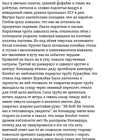
был в овечьих сапогах, грязной фуфайке и таких же
рейтузах, пятился и, словно подметая воздух в
невидимый совок, руками приглашал ЗСУ в дом.
Внутри было значительно холоднее, чем на корабле;
Глебов сразу пожалел, что они не остались на
пригретых сиденьях. Пахло сыростью и пылью.
Кирпичная труба завалила печь, отклеились обои с
потекшими узорами, повиснув концами на плотные
полотна паутины. Из-под обоев тянулась зеленовато-
белая плесень. Кругом была сплошная помойка: столы
и стулья с выломанными и покосившимися ножками,
все сваленное в кучу, как на забытом чердаке.
Кроватей не было, но в углу лежали скрученные
матрасы. Третий их развернул и сдвинул кругом к
центру; Командир втюхал деду армейскую консерву;
Комбат из любопытства подергал трубу буржуйки, что
стояла под окном. Буржуйка была засмолена и
скрипуча, на ней готовили, ее покрытая жиром труба
выходила на улицу через оконный переплет, стекло
для этой цели выбили. Сама труба не крепилась
ничем, ходила от ветра, а сквозь зазор между ней и
окном тянуло холодом и колючим снегом. Дед
закричал, широко расставив руки: “Эй-йэй! Не топите,
нас в тепловизирь увидють!”, но Командир мягко взял
старого за плечи и сказал, что, когда Комбат топит,
дронов поблизости нет. На расспросы Командира,
почему дед не эвакуировался и его ли эта хата,
внятный ответ как-то не сложился, поэтому старику
пожелали крепкого здоровья и отпустили с миром.
Слишком много в серых зонах было таких вот чудаков,