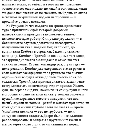
напиться могли, то сейчас и этого им не позволено,
точнее это все еще можно, но какой в том смысл, когда
ты даже пошевелиться не можешь: выйдешь из окопа
в светлом, вскрученном водкой настроении — и
прощайте ручки с ножками.
Но Рух узнаёт, что солдаты на грани, приезжает
туда с приличной едой, гитарой, добрыми
намерениями и проводит высокока­че­ственную
психологическую работу! Они редко угрожают — в
большинстве случаев достаточно поговорить с
измученными как с людьми. Вот, например, до
вступления Глебова в отряд как было: приезжает
командир, Комбат и Третий на позицию, а там взвод
забаррикадировался в блиндаже и отказывается
занимать окопы. Стучит командир раз, стучит два —
ноль реакции. Комбат уже одергивает его за рукав, а
если Комбат вас одергивает за рукав, то это значит
одно — сейчас будет атака дронов, то есть ёбка, по-
солдатски. Третий уже присматривает, откуда лучше
отстреливаться, но командир отдает приказ: “Лезем,
сука, на верх блиндажа, ложимся на спину, руки и ноги
в стороны, словно ангелов на снегу телами рисуем, и
пускай нас взрывают вместе с пидорами, что под
нами”. Охуели не только Третий и Комбат, при которых
командир в жизни грубого слова не сказал — кроме
“сука”, конечно, сука — это не грубость, — но и
замуровавшиеся солдаты. Двери были немедленно
разблокированы, и солдаты с круглыми глазами и
матом через слово стали то ли извиняться перед