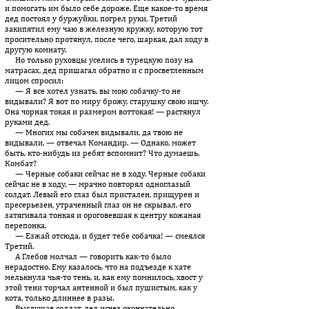
и помогать им было себе дороже. Еще какое-то время
дед постоял у буржуйки, погрел руки, Третий
закипятил ему чаю в железную кружку, которую тот
просительно протянул, после чего, шаркая, дал ходу в
другую комнату.
Но только руховцы уселись в турецкую позу на
матрасах, дед пришагал обратно и с просветленным
лицом спросил:
— Я все хотел узнать, вы мою собачку-то не
видывали? Я вот по миру брожу, старушку свою ишчу.
Она чорная токая и размером воттокая! — растянул
руками дед.
— Многих мы собачек видывали, да твою не
видывали, — отвечал Командир. — Однако, может
быть, кто-нибудь из ребят вспомнит? Что думаешь,
Комбат?
— Черные собаки сейчас не в ходу. Черные собаки
сейчас не в ходу, — мрачно повторял одноглазый
солдат. Левый его глаз был пристален, прищурен и
пресерьезен, утраченный глаз он не скры­вал, его
затягивала тонкая и ороговевшая к центру кожаная
перепонка.
— Езжай отсюда, и будет тебе собачка! — смеялся
Третий.
А Глебов молчал — говорить как-то было
нерадостно. Ему казалось, что на подъезде к хате
мелькнула чья-то тень, и, как ему помнилось, хвост у
этой тени торчал антенной и был пушистым, как у
кота, только длиннее в разы.
Выслушав солдат, дед исчез окончательно.