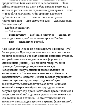
Среди всех он был самым жизнерадостным. — Тебе
сейчас не понятно, но ритм в бою важнее всего. Но в
автомате ритма нет: ты стреляешь, руки трясет — хоп!
— и обойма кончилась. Я бы сравнил автомат с
дубиной, а пистолет — со шпагой, в нем нужно
мастерство. Шаг — два выстрела, шаг — два выстрела.
Понимаешь, да?
Глебов не понимал.
— Поймешь!
— Если автомат — дубина, а пистолет — шпага, то
что тогда такое дрон? — наивно спросил Глебов.
— Тиф, — осклабился Третий.
А не напал бы Глебов на психиатра, то и в отряд “Рух”
бы не угодил. Просто удивительно, что все они так не
любили военкомат. Это был один из немногих отрядов,
который занимался не удержанием (фронта), а
умножением (жизни), как любили говорить сами
руховцы. Суть отряда — движение между
надорвавшимися участками и возобновление их
эффективности. Но что это значит — возобновлять
эффективность? Допустим, какой-то взвод удерживает
позицию три месяца, полгода, год — в общем
засиживается, и, как следствие, солдаты начинают
вести себя некрасиво: бросают друг друга в ямы,
дерутся, крадут еду, произносят слова вроде “веди себя
смирно, не то убью”, а дальше угроза исполняется или
кто-то покидает позицию. Не стоит так сильно их
винить — там холодно, грязно и крысно (крыс много!),
а если солдаты прошлых войн хоть пожрать и