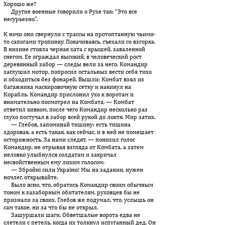
Хорошо же?
Другие военные говорили о Рухе так: “Это все
несурьезно”.
К ночи они свернули с трассы на протоптанную чьими-
то сапогами тропинку. Покачиваясь, съехали со взгорка.
В низине стояла черная хата с крышей, заваленной
снегом. Ее ограждал высокий, в человеческий рост
деревянный забор — следы вели за него. Командир
заглушил мотор, попросил остальных вести себя тихо
и обходиться без фонарей. Вышли; Комбат взял из
багажника мас­ки­ро­вочную сетку и накинул на
Корабль. Командир прислонил ухо к воротам и
внимательно посмотрел на Комбата, — Комбат
ответил кивком, после чего Командир несколько раз
глухо постучал в забор всей рукой до локтя. Мир затих.
— Глебов, запоминай тишину: есть тишина
здоровая, а есть такая, как сейчас, и в ней не помешает
осторожность. За нами следят, — понизил голос
Командир, не отрывая взгляда от Комбата, а затем
неловко улыбнулся солдатам и закричал
несвойственным ему лихим голосом:
— Збройні сили України! Мы на задании, нужен
ночлег, от­кры­вайте.
Было ясно, что, обратись Командир своим обычным
тоном к зазаборным обитателям, руховцев бы не
признали за своих. Глебов же подумал, что, услышь он
сам такое, ни за что бы не открыл.
Зашуршали шаги. Обветшалые ворота едва не
слетели с петель, когда их толкнул испуганный дед. Он