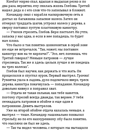
Комбат мирно спал, вдыхая и выдыхая резко и по
два раза, вероятно, ему снилась жизнь Глебова. Третий
нашел деда и с его слов что-то записывал в блокнот.
Командир снял с корабля маскировочную сеть и
достал из ба­гажника запасное колесо. Затем он
отмерил тридцать шагов, устроил колесо у дерева, а
сверху поставил пустую пластиковую канистру.
— Учимся стрелять, Глебов. Бери пистолет. Но учти,
запаска у нас одна, и если в нее попадешь, то будет
нам плохо.
Что было и так понятно: шиномонтаж в серой зоне
им еще не встречался. “Так, может, мы поставим
канистру вон на те кирпичи?”. “Эээ, нет, помнишь, что
Третий говорил? Меньше патронов — лучше
стреляешь. Так же и здесь: целься лучше и не поедешь
на трех колесах”.
Глебов был научен, как держать и что жать. Он
прицелился и спустил курок. Первый выстрел. Громко!
Рукоятка ушла в ладонь, дуло подскочило вверх, треск
дерева, канистра покачнулась — попадание. Командир
довольно кивнул и поправил хват.
— Отдача не такая сильная, как тебе кажется,
поэтому стреляй всегда дважды, так вернее. У тебя
семнадцать патронов в обойме и еще один в
патроннике. Девять выстрелов.
Уже на второй обойме отдача казалась меньше, а
выстрел — тише. Командир машинально похвалил
стрельбу, но по его нахмуренному лбу было понятно,
что мыслями он был не здесь.
— Так ты видел человека, с которым мы вытащили