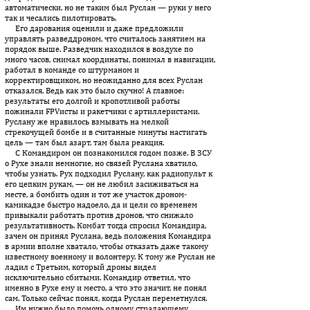
автоматически, но не таким был Руслан — руки у него
так и чесались пилотировать.
Его дарования оценили и даже предложили
управлять разведдроном, что считалось занятием на
порядок выше. Разведчик находился в воздухе по
много часов, снимал координаты, понимал в навигации,
работал в команде со штурманом и
корректировщиком, но неожиданно для всех Руслан
отказался. Ведь как это было скучно! А главное:
результаты его долгой и кропотливой работы
пожинали FPVисты и ракетчики с артиллеристами.
Руслану же нравилось взмывать на мелкой
стрекочущей бомбе и в считанные минуты настигать
цель — там был азарт, там была реакция.
С Командиром он познакомился годом позже. В ЗСУ
о Рухе знали немногие, но связей Руслана хватило,
чтобы узнать. Рух подходил Руслану, как радиопульт к
его цепким рукам, — он не любил засиживаться на
месте, а бомбить один и тот же участок дроном-
камикадзе быстро надоело, да и цели со временем
привыкали работать против дронов, что снижало
результативность. Комбат тогда спросил Командира,
зачем он принял Руслана, ведь положения Командира
в армии вполне хватало, чтобы отказать даже такому
известному военному и волонтеру. К тому же Руслан не
ладил с Третьим, который дроны видел
исключительно сбитыми. Командир ответил, что
именно в Рухе ему и место, а что это значит, не понял
сам. Только сейчас понял, когда Руслан переметнулся.
Им нужно было помочь одному страдающему