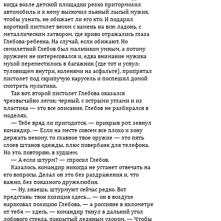
когда возле детской площадки резко притормозил
автомобиль и к нему выскочил пьяный лысый мужик,
чтобы узнать, не обижает ли его кто. И подарил
короткий пистолет весом с камень на всю ладонь, с
металлическим затвором, где криво отражались глаза
Глебова-ребенка. На случай, если обижают. Но
семилетний Глебов был мальчиком умным, а потому
оружием не интересовался и, едва внимание мужика
мухой переместилось в багажник (где тот и уснул:
туловищем внут­ри, коленями на асфальте), припрятал
пистолет под скрипучую карусель и поспешил домой
смотреть мультики.
Так вот, второй пистолет Глебова оказался
чрезвычайно легок; черный, с острыми углами и из
пластика — это все описание, Глебов не разбирался в
моделях.
— Тебе вряд ли пригодится, — прикрыв рот, зевнул
командир. — Если на месте совсем все плохо и зону
держать некому, то главное твое оружие — это пять
слоев штанов одежды, плюс по­вер­банк для телефона.
Но это, повторяю, в худшем.
— А если штурм? — спросил Глебов.
Казалось, командир никогда не устанет отвечать на
его вопросы. Делал он это без раздражения и, что
важно, без показного дру­же­любия.
— Ну, знаешь, штурмуют сейчас редко. Вот
представь: твоя позиция здесь… — он в воздухе
нарисовал позицию Глебова, — а россияне в километре
от тебя — здесь, — командир ткнул в дальний угол
лобового стекла, покрытый ледяным узором. — Чтобы