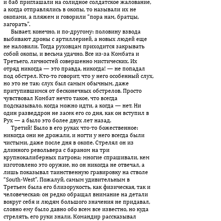
и баб приглашали на солидное солдатское жалование,
а когда отправлялись в окопы, то называли их не
окопами, а пляжем и говорили “пора нам, братцы,
загорать”.
Бывает, конечно, и по-другому: половину взвода
выбивают дроны с артиллерией, а новых людей еще
не наловили. Тогда руховцам приходится закрывать
собой окопы, и весьма удачно. Все из-за Комбата и
Третьего, личностей совершенно мистических. Их
отряд никогда — это правда, никогда! — не попадал
под обстрел. Кто-то говорит, что у него особенный слух,
но это не так: слух был самым обычным, даже
притупившимся от бесконечных обстрелов. Просто
чувствовал Комбат нечто такое, что всегда
подсказывало, когда можно идти, а когда — нет. Ни
один разведдрон не засек его со дня, как он вступил в
Рух — а было это более двух лет назад.
Третий! Было в его руках что-то божественное:
никогда они не дрожали, и ногти у него всегда были
чистыми, даже после дня в окопе. Стрелял он из
длинного револьвера с бараном на три
крупнокалиберных патрона; многие спрашивали, кем
изготовлено это оружие, но он никогда не отвечал, а
лишь показывал таинственную гравировку на стволе
“South-West”. Пожалуй, самым удивительным в
Третьем была его близорукость, как физическая, так и
человеческая: он редко обращал внимание на детали
вокруг себя и людям большого значения не придавал,
словно ему было давно обо всем все известно, но куда
стрелять, его руки знали. Ко­мандир рассказывал