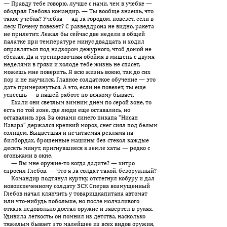
— Правду тебе говорю, лучше с нами, чем в учебке —
ободрял Гле­бо­ва командир. — Ты вообще знаешь, что
такое учебка? Учеб­ка — ад за городом, повезет, если в
лесу. Почему повезет? С разведдрона не видно, ракета
не прилетит. Лежал бы сейчас две недели в общей
палатке при температуре минус двадцать и ходил
оправляться под надзором дежурного, чтоб домой не
сбежал. Да и трениро­воч­ная обойма в мишень с двумя
неделями в грязи и холоде тебе жизнь не спасет,
можешь мне поверить. Я всю жизнь воюю, так до сих
пор и не научился. Главное солдатское обучение — это
дать примерзнуться. А это, если не повезет, ты еще
успеешь — в нашей работе по-всякому бывает.
Ехали они светлым зимним днем по серой зоне, то
есть по той зоне, где люди еще оставались, но
оставались зря. За окнами синего пикапа “Нисан
Навара” держался крепкий мороз, снег сиял под белым
солнцем. Выцветшая и нечитаемая реклама на
билбордах, брошенные машины без стекол каждые
десять минут, пригнувшиеся к земле хаты — редко с
огоньками в окне.
— Вы мне оружие-то когда дадите? — хитро
спросил Глебов. — Что я за солдат такой, безоружный?
Командир подтянул куртку, отстегнул кобуру и дал
новоиспеченному солдату ЗСУ. Сперва возмущенный
Глебов начал клянчить у товарищкапитана автомат
или что-нибудь побольше, но пос­ле молчаливого
отказа недовольно достал оружие и завертел в руках.
Удивила легкость: он помнил из детства, насколько
тяжелым бывает это малейшее из всех видов оружия,