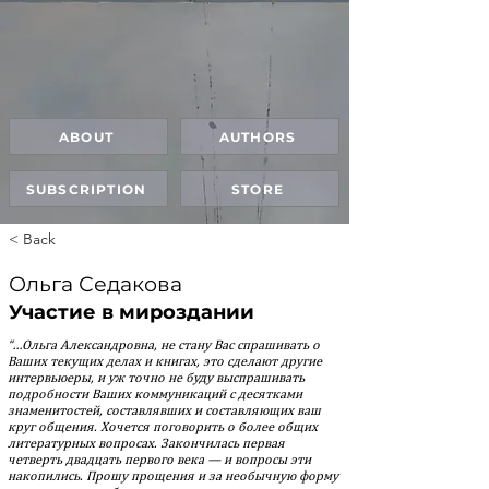
ABOUT
AUTHORS
SUBSCRIPTION
STORE
< Back
Ольга Седакова
Участие в мироздании
“…Ольга Александровна, не стану Вас спрашивать о
Ваших те­ку­щих делах и книгах, это сделают другие
интервьюеры, и уж точ­но не буду выспрашивать
подробности Ваших коммуникаций с десятками
знаменитос­тей, составлявших и составляющих ваш
круг общения. Хочется поговорить о более общих
ли­те­ра­турных вопросах. Закончилась первая
четверть двад­цать пер­вого века — и вопросы эти
накопились. Прошу прощения и за не­обыч­ную форму