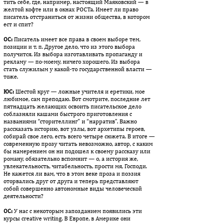
тить себе, где, например, настоящий Маяковский — в
желтой коф­те или в окнах РОСТа. Имеет ли право
писатель отстраниться от жизни общества, в котором
ест и спит?
ОС:
Писатель имеет все права в своем выборе тем,
позиции и т. п. Другое дело, что из этого выбора
получится. Из выбора из­го­тав­ливать пропаганду и
рекламу — по-моему, ничего хо­ро­шего. Из выбора
стать служилым у какой-то государственной власти —
тоже.
ЮС:
Шестой круг — ложные учителя и еретики, мое
любимое, сам преподаю. Вот смотрите, последние лет
пятнадцать желающих освоить писательское дело
соблазняли кашами быстрого приготовления с
названиями “сторителлинг” и “нарратив”. Важно
рассказать историю, вот узлы, вот архетипы героев,
собирай свое лего, есть всего четыре сюжета. В итоге —
современную прозу читать невозможно, автор, с каким
бы намерением он ни подошел к свое­му рассказу или
роману, обязательно вспомнит — о, а ис­то­рия же,
увлекательность, читабельность, прости мя, Господи.
Не ка­жется ли вам, что в этом веке проза и поэзия
оторвались друг от друга и теперь представляют
собой совершенно автономные ви­ды человеческой
деятельности?
ОС:
У нас с некоторым запозданием появились эти
курсы creative writing. В Европе, в Америке они