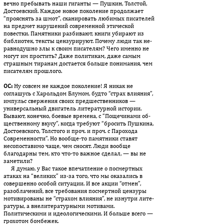
вечно пребывать наши гиганты — Пушкин, Толстой,
До­сто­евский. Каждое новое поколение продолжает
“прояснять за шмот”, сканировать любимых писателей
на предмет нарушений со­временной этической
повестки. Памятники разбивают, книги уби­рают из
библиотек, тексты цензурируют. Почему люди так не­
равнодушно злы к своим писателям? Чего именно не
могут им простить? Даже политикам, даже самым
страшным тиранам достается больше понимания, чем
писателям прошлого.
ОС:
Ну совсем не каждое поколение! Я никак не
соглашусь с Ха­роль­дом Блумом, будто “страх влияния”,
импульс свержения своих пред­шественников —
универсальный двигатель литературной ис­тории.
Бывают, конечно, боевые времена, с “Пощечинами об­
ще­ственному вкусу”, когда требуют “бросить Пушкина,
До­сто­евского, Толстого и проч. и проч. с Парохода
Современности”. Но вообще-то памятники ставят
несопоставимо чаще, чем сносят. Лю­ди вообще
благодарны тем, кто что-то важное сделал, — вы не
заметили?
Я думаю, у Вас такое впечатление о посмертных
атаках на “ве­ликих” из-за того, что мы оказались в
совершенно особой ситуации. И все акции “отмен”,
разоблачений, все требования посмертной цен­зуры
мотивированы не “страхом влияния”, не изнутри ли­те­
ратуры, а внелитературными мотивами.
Политическими и идео­ло­гическими. И больше всего —
грохотом бомбежек.