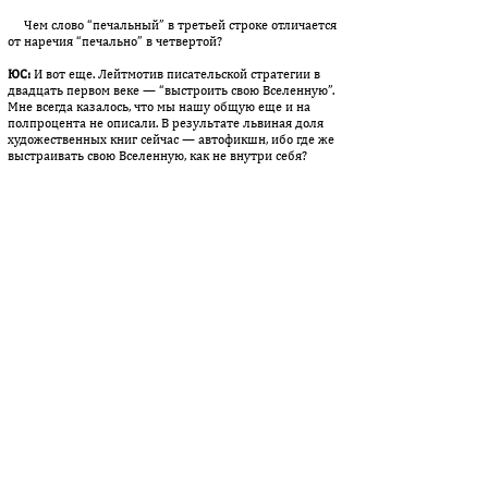
Чем слово “печальный” в третьей строке отличается
от наречия “пе­чально” в четвертой?
ЮС:
И вот еще. Лейтмотив писательской стратегии в
двадцать пер­вом веке — “выстроить свою Вселенную”.
Мне всегда казалось, что мы нашу общую еще и на
полпроцента не описали. В результате львиная доля
художественных книг сейчас — автофикшн, ибо где же
выстраивать свою Вселенную, как не внутри себя?
ОС:
Мне казалось, что идея “построения своего мира”
— какая-то дав­няя история. Времен романтизма. Какой
теперь — общий! — лейт­мотив, я просто не знаю.
ЮС:
Седьмой круг — насилие и убийство. В литературе
это, как мне кажется, плохие книги. И люди, пишущие
плохие книги — осоз­нанно или на радостях, так
сказать.
ОС:
В отделе “Насилие” вообще-то три круга:
насильники над ближним (убийцы), над собой
(самоубийцы), над Богом (свя­то­тат­цы). Это серьезная
тема. Насилие — нерв искусства, которое считают
современным. Это много раз за по­следние десятилетия
декларировалось: искусство — насилие над зрителем
(читателем, слушателем), насилие над материалом,
на­силие над языком. Это насилие понимается как сила.
О том, как спу­тали насилие с силой, я писала, и как раз
в связи с Данте: “Под не­бом насилия”. “Агрессивно!” —