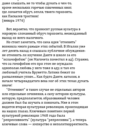
даже слышать, не то чтобы думать о чем-то,
кроме нескольких горечью схваченных книг,
где ломается обруч, земля, твоего горизонта,
как Паскалев тростник!
(январь 1976)
Вот, вероятно, что приносит русская культура в
мировую: сло­манный обруч горизонта, неожиданный
выход из всего наличного.
Но стоит заметить, что сама идея “отменять”
возникла много рань­ше этих событий. В Италии уже
лет десять назад я слышала публичное обсуждение:
не отменить ли изучение Данте в школе за его
“исламофобию” (он Магомета поместил в ад). Странно,
что за гомофобию его при этом не осуждали:
однополая любовь у него то­же в аду, и там его
любимый учитель Брунетто Латини бежит по
раскаленным углям… Как будто Данте, католик, в
начале четыр­над­цатого века мог об этих темах думать
иначе!
“Отменяют” в таком случае не отдельных авторов
или отдельные со­чинения, а саму историю культуры,
которую, предполагается, обра­зованный человек
должен был бы изучать и понимать. Мне в этом
видится вторая культурная революция, происходящая
на на­ших глазах. Ключевым понятием первой
культурной революции 1968 года была
“репрессивность” (культура “репрессивна”), а те­перь
ключевые слова — имперство и неполиткорректность.