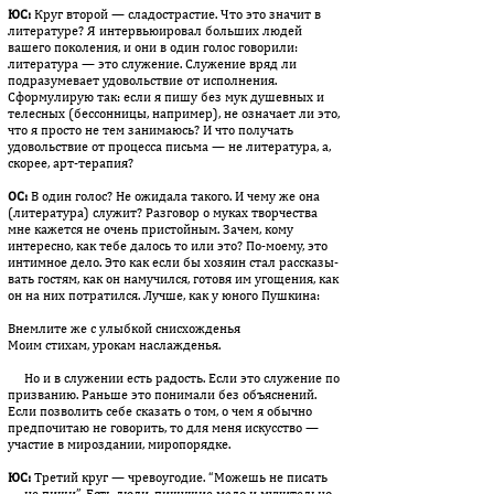
ЮС:
Круг второй — сладострастие. Что это значит в
литературе? Я интервьюировал больших людей
вашего поколения, и они в один го­лос говорили:
литература — это служение. Служение вряд ли
подразумевает удовольствие от исполнения.
Сформулирую так: если я пишу без мук душевных и
телесных (бессонницы, на­при­мер), не означает ли это,
что я просто не тем занимаюсь? И что по­лучать
удовольствие от процесса письма — не литература, а,
ско­рее, арт-терапия?
ОС:
В один голос? Не ожидала такого. И чему же она
(литература) слу­жит? Разговор о муках творчества
мне кажется не очень при­стой­ным. Зачем, кому
интересно, как тебе далось то или это? По-моему, это
интимное дело. Это как если бы хозяин стал рас­ска­зы­
вать гостям, как он намучился, готовя им угощения, как
он на них по­тратился. Лучше, как у юного Пушкина:
Внемлите же с улыбкой снисхожденья
Моим стихам, урокам наслажденья.
Но и в служении есть радость. Если это служение по
призванию. Раньше это понимали без объяснений.
Если позволить себе сказать о том, о чем я обычно
предпочитаю не говорить, то для меня ис­кус­ство —
участие в мироздании, миропорядке.
ЮС:
Третий круг — чревоугодие. “Можешь не писать
— не пиши”. Есть люди, пишущие мало и мучительно.