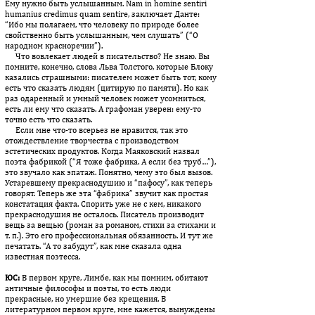
Ему нужно быть услы­шан­ным. Nam in homine sentiri
humanius credimus quam sentire, за­ключает Данте:
“Ибо мы полагаем, что человеку по природе бо­лее
свойственно быть услышанным, чем слушать” (“О
народном крас­норечии”).
Что вовлекает людей в писательство? Не знаю. Вы
помните, конеч­но, слова Льва Толстого, которые Блоку
казались страшными: пи­сателем может быть тот, кому
есть что сказать людям (цитирую по памяти). Но как
раз одаренный и умный человек может усом­ниться,
есть ли ему что сказать. А графоман уверен: ему-то
точно есть что сказать.
Если мне что-то всерьез не нравится, так это
отождествление твор­чества с производством
эстетических продуктов. Когда Мая­ков­ский назвал
поэта фабрикой (“Я тоже фабрика. А если без труб…”),
это звучало как эпатаж. Понятно, чему это был вызов.
Устаревшему прекраснодушию и “пафосу”, как теперь
говорят. Теперь же эта “фабрика” звучит как простая
констатация факта. Спорить уже не с кем, никакого
прекраснодушия не осталось. Писатель производит
вещь за вещью (роман за романом, стихи за стихами и
т. п.). Это его профессиональная обязанность. И тут же
печатать. “А то забудут”, как мне сказала одна
известная поэтесса.
ЮС:
В первом круге, Лимбе, как мы помним, обитают
античные фи­лософы и поэты, то есть люди
прекрасные, но умершие без крещения. В
литературном первом круге, мне кажется, вы­нуж­дены