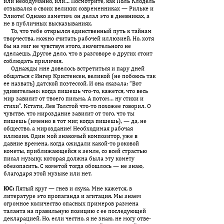
или необдуманно, или… Посмотрите, как Поль Клодель
отзывался о своих великих современниках — Рильке и
Элиоте! Однако заметим: он делал это в дневниках, а
не в публичных высказываниях.
То, что тебе открылся единственный путь к тайнам
творчества, можно считать рабочей иллюзией. Но, хотя
бы на миг не чувствуя это­го, значительного не
сделаешь. Другое дело, что в разговоре о других стоит
соблюдать приличия.
Однажды мне довелось встретиться и пару дней
общаться с Ин­гер Кристенсен, великой (не побоюсь так
ее назвать) датской поэтессой. И она сказала: “Вот
удивительно: когда пишешь что-то, кажется, что весь
мир зависит от твоего письма. А потом… ну стихи и
стихи”. Кстати, Лев Толстой что-то похожее говорил. О
чувстве, что мироздание зависит от того, что ты
пишешь (именно в тот миг, когда пишешь), — да, не
общество, а мироздание! Необ­хо­димая рабочая
иллюзия. Один мой знакомый композитор, уже в
давние времена, когда ожидали какой-то роковой
кометы, при­бли­жающейся к земле, со всей страстью
писал музыку, которая должна была эту комету
обезопасить. С кометой тогда обошлось — не знаю,
благодаря этой музыке или нет.
ЮС:
Пятый круг — гнев и скука. Мне кажется, в
литературе это пропаганда и агитация. Мы знаем
огромное количество опас­ных примеров размена
таланта на правильную позицию с ее по­следующей
декларацией. Но, если честно, я не знаю, не могу от­ве­