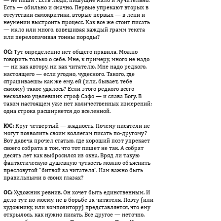
Есть — обильно и смачно. Первые упрекают вторых в
отсутствии самокритики, вторые пер­вых — в лени и
неумении выстроить процесс. Как все же стоит пи­сать
— мало или много, взвешивая каждый грамм текста
или пере­лопачивая тонны породы?
ОС:
Тут определенно нет общего правила. Можно
говорить только о себе. Мне, к примеру, много не надо
— ни как автору, ни как читателю. Мне надо редкого,
настоящего — если угодно, чу­дес­ного. Такого, где
спрашиваешь: как же ему, ей (или, бывает, тебе
самому) такое удалось? Если этого редкого всего
несколько уце­лев­ших строф Сафо — и слава Богу. В
таком настоящем уже нет количественных измерений:
одна строка расширяется до вселенной.
ЮС:
Круг четвертый — жадность. Почему писатели не
могут по­зво­лить своим коллегам писать по-другому?
Вот давеча прочел статью, где хороший поэт упрекает
своего собрата в том, что тот пи­шет не так. А собрат
десять лет как выбросился из окна. Вряд ли такую
фантастическую душевную чуткость можно объяснить
пре­словутой “битвой за читателя”. Нам важно быть
правильными в своих глазах?
ОС:
Художник ревнив. Он хочет быть единственным. И
дело тут, по-моему, не в борьбе за читателя. Поэту (или
художнику, или ком­по­зитору) представляется, что ему
открылось, как нужно писать. Все другое — неточно,