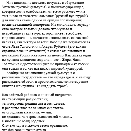
Мне никогда не хотелось вступать в обсуждение
“отмены рус­ской культуры”. Я понимаю украинцев,
которые хотят осво­бо­дить­ся от всего русского — и в
том числе от того, что называют “рус­ской культурой”:
для них она стала одним из орудий по­ра­бощения,
воспитательницей имперства. И в самом деле, госу­дар­­
ство, которое только и делало, что мучило и
истребляло ту культуру, которая имеет всеобщее,
мировое значение, пытается ис­пользовать ее как свой
капитал, как “мягкую власть”. Вообще же вступаться за
честь Льва Толстого или Андрея Рублева (его, как ни
странно, пока не отменяют) в связи с отношением к
путинской Рос­сии мне кажется нелепо. Как сказал один
из лучших славистов со­временности, Жорж Нива,
Толстой или Достоевский уже не при­надлежат России:
они вошли в то, что называют мировой культурой.
Вообще же отношения русской культуры с
российским го­су­дарством — это череда драм. Я не буду
рассуждать об этом, а просто вспомню стихотворение
Виктора Кривулина “Тринадцать строк”:
Как забитый ребенок и хищный подросток,
как теряющий разум старик,
ты построена, родина сна и господства,
и развитье твое по законам сиротства,
от страданья к насилию — миг,
не длиннее, чем срок человеческой жизни…
Накопленье обид родовых.
Столько яду в тяжелом твоем организме,
что без горечи точно отвык