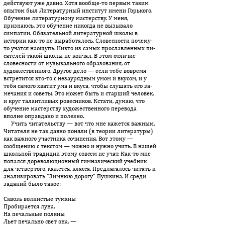
действуют уже давно. Хотя вооб­ще-то первым таким
опытом был Литературный институт имени Горь­кого.
Обучение литературному мастерству. У меня,
признаюсь, это обучение никогда не вызывало
симпатии. Обязательной ли­те­ра­турной школы в
истории как-то не выработалось. Словесности почему-
то учатся наощупь. Никто из самых прославленных пи­
са­телей такой школы не кончал. В этом отличие
словесности от му­зыкального образования, от
художественного. Другое дело — если тебе вовремя
встретится кто-то с незаурядным умом и вку­сом, и у
тебя самого хватит ума и вкуса, чтобы слушать его за­
ме­чания и советы. Это может быть и старший человек,
и круг та­лант­ливых ровесников. Кстати, думаю, что
обучение мастерству худо­жественного перевода
вполне оправдано и полезно.
Учить читательству — вот что мне кажется важным.
Читателя не так давно поняли (в теории литературы)
как важного участника со­чинения. Вот этому —
сообщению с текстом — можно и нужно учить. В нашей
школьной традиции этому совсем не учат. Как-то мне
попался дореволюционный гимназический учебник
для чет­вер­того, кажется, класса. Предлагалось читать и
анализировать “Зим­нюю дорогу” Пушкина. И среди
заданий было такое:
Сквозь волнистые туманы
Пробирается луна,
На печальные поляны
Льет печально свет она. —