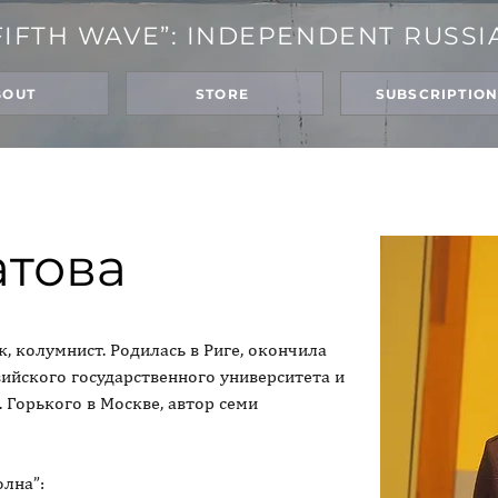
FIFTH WAVE”: INDEPENDENT RUSSI
BOUT
STORE
SUBSCRIPTIO
атова
 колумнист. Родилась в Риге, окончила 
ийского государственного университета и 
 Горького в Москве, автор семи 
олна”: