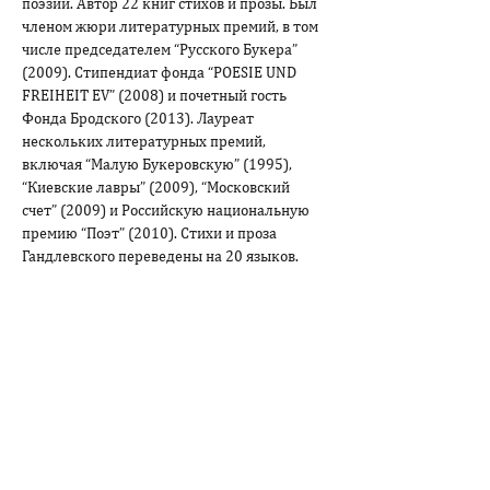
поэзии. Автор 22 книг стихов и прозы. Был 
членом жюри литературных премий, в том 
числе председателем “Русского Букера” 
(2009). Стипендиат фонда “POESIE UND 
FREIHEIT EV” (2008) и почетный гость 
Фонда Бродского (2013). Лауреат 
нескольких литературных премий, 
включая “Малую Букеровскую” (1995), 
“Киевские лавры” (2009), “Московский 
счет” (2009) и Российскую национальную 
премию “Поэт” (2010). Стихи и проза 
Гандлевского переведены на 20 языков. 
Участник поэтических фестивалей и 
выступлений в Австрии, Англии, Германии, 
США, Нидерландах, Польше, Швеции, 
Украине, Литве, Японии. С мая 2022 г. 
живет в Грузии.

“Страстей единый произвол…” О 
“Маленьких трагедиях” Пушкина
Строка в контракте. Об Алексее Цветкове