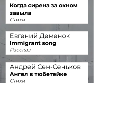
Когда сирена за окном
завыла
Стихи
Евгений Деменок
Immigrant song
Рассказ
Андрей Сен-Сеньков
Ангел в тюбетейке
Стихи
Илья Члаки
Закройте двери!
Комедия в одном действии
Теодорко