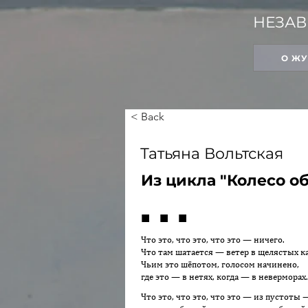
НЕЗАВ
О Ж
< Back
Татьяна Вольтская
Из цикла "Колесо о
■ ■ ■
Что это, что это, что это — ничего.
Что там шатается — ветер в щелястых к
Чьим это шёпотом, голосом начинено,
где это — в нетях, когда — в неверморах.
Что это, что это, что это — из пустоты 