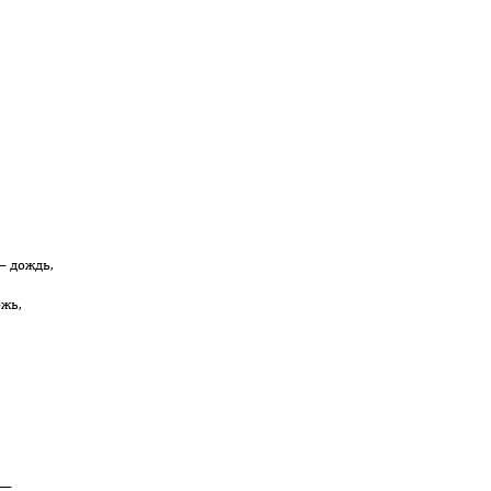
— дождь,
ожь,
 —