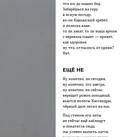
что им до наших бед.
Заберёшься на гору
в ясную погоду,
во-он Кавказский хребет,
и полоска алая:
то ли закат, то ли наша армия
с перевала машет — привет,
как здоровье,
ну что, отмылись от крови?
Нет.
ЕЩЁ НЕ
Ну конечно, не сегодня,
ну конечно, это завтра,
ну конечно, не сейчас
верещит рожок походный,
вьются волосы Кассандры,
чёрный дым летит на нас.
Под стеною эти латы
не сейчас ещё заблещут
и покатятся сюда,
мы успеем выпить латте,