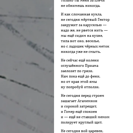
только ты меня за плечи
не обнимешь никогда.
И как сломанная кукла,
не сегодня мёртвый Гектор
закружит за каруселью —
надо же, не рвется нить —
мы ещё сидим на кухне,
типа вот оно, веселье,
но с ладошек чёрных меток
никогда уже не смыть.
Не сейчас ещё колени
оглушённого Приама
заелозят по грязи.
Нам пока ещё до фени,
но от края этой ямы
ну попробуй отползи.
Не сегодня перед строем
зашагает Агамемнон
и сорокой затрещит,
и Гомер ещё спокоен
и — ещё не ставший мемом
полирует круглый щит.
Не сегодня вой царевен,