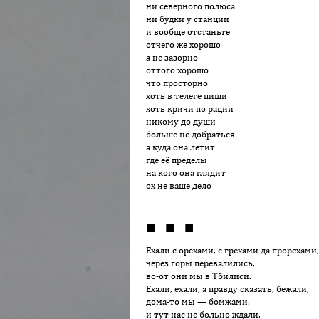
ни северного полюса
ни будки у станции
и вообще отстаньте
отчего же хорошо
а не зазорно
оттого хорошо
что просторно
хоть в телеге пиши
хоть кричи по рации
никому до души
больше не добраться
а куда она летит
где её пределы
на кого она глядит
ох не ваше дело
■ ■ ■
Ехали с орехами, с грехами да прорехами,
через горы перевалились,
во-от они мы в Тбилиси.
Ехали, ехали, а правду сказать, бежали,
дома-то мы — бомжами,
и тут нас не больно ждали,