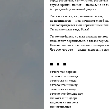
город разбитый, нет — голос, разбитый 
ярусы, крыши, но нет — не на я, не на т
Астра цветёт у железной дороги.
Так начинается, нет, начинается так,
не начинается — нет, начинается всё же,
так возвращается мой неразменный пят
Ты прикололся ведь, Боже?
Ты же смеёшься, ну я же сказала, ну вот,
небо стоит вертикально, а где же перила
Капают листья с платановых пальцев как
Что это, что это — видно, я дверь не зак
■ ■ ■
отчего так хорошо
оттого что никогда
отчего же никогда
оттого что никому
отчего же никому
оттого что больше нет
ни кола и ни двора
ни деревни ни села
ни мегаполиса