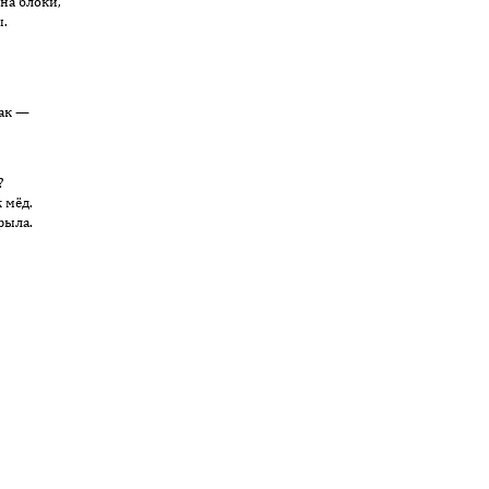
на блоки,
ы.
ак —
?
 мёд.
рыла.