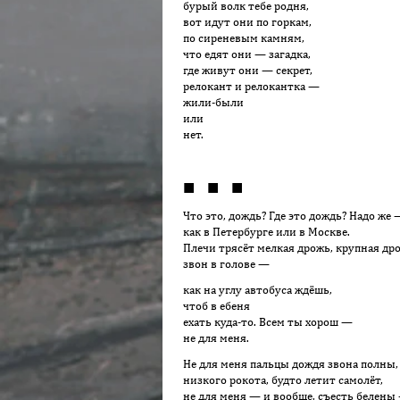
бурый волк тебе родня,
вот идут они по горкам,
по сиреневым камням,
что едят они — загадка,
где живут они — секрет,
релокант и релокантка —
жили-были
или
нет.
■ ■ ■
Что это, дождь? Где это дождь? Надо же 
как в Петербурге или в Москве.
Плечи трясёт мелкая дрожь, крупная др
звон в голове —
как на углу автобуса ждёшь,
чтоб в ебеня
ехать куда-то. Всем ты хорош —
не для меня.
Не для меня пальцы дождя звона полны,
низкого рокота, будто летит самолёт,
не для меня — и вообще, съесть белены