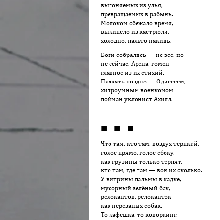
выгоняемых из улья,
превращаемых в рабынь.
Молоком сбежало время,
выкипело из кастрюли,
холодно, пальто накинь.
Боги собрались — не все, но
не сейчас. Арена, гомон —
главное из их стихий.
Плакать поздно — Одиссеем,
хитроумным военкомом
пойман уклонист Ахилл.
■ ■ ■
Что там, кто там, воздух терпкий,
голос прямо, голос сбоку,
как грузины только терпят,
кто там, где там — вон их сколько.
У витрины пальмы в кадке,
мусорный зелёный бак,
релокантов, релоканток —
как нерезаных собак.
То кафешка, то коворкинг,