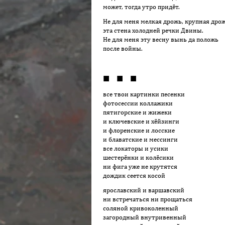
может, тогда утро придёт.
Не для меня мелкая дрожь, крупная дрож
эта стена холодней речки Двины.
Не для меня эту весну вынь да положь
после войны.
■ ■ ■
все твои картинки песенки
фотосессии коллажики
пятигорские и жижеки
и ключевские и хёйзинги
и флоренские и лосские
и блаватские и мессинги
все локаторы и усики
шестерёнки и колёсики
ни фига уже не крутятся
дождик сеется косой
ярославский и варшавский
ни встречаться ни прощаться
соляной кривоколенный
загородный внутривенный