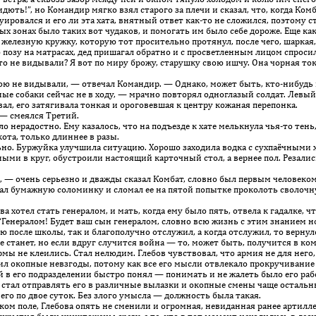
идють!”, но Командир мягко взял старого за плечи и сказал, что, когда Ком
уировался и его ли эта хата, внятный ответ как-то не сложился, поэтому 
х зонах было таких вот чудаков, и помогать им было себе дороже. Еще как
 железную кружку, которую тот просительно протянул, после чего, шаркая,
озу на матрасах, дед пришагал обратно и с просветленным лицом спросил
о не видывали? Я вот по миру брожу, старушку свою ишчу. Она чорная то
 не видывали, — отвечал Командир. — Однако, может быть, кто-нибудь и
е собаки сейчас не в ходу, — мрачно повторял одноглазый солдат. Левый
вал, его затягивала тонкая и ороговевшая к центру кожаная перепонка.
 — смеялся Третий.
нерадостно. Ему казалось, что на подъезде к хате мелькнула чья-то тень, 
ота, только длиннее в разы.
но. Буржуйка улучшила ситуацию. Хорошо заходила водка с сухпаёчными х
ми в круг, обустроили настоящий карточный стол, а вернее пол. Резались 
 — очень серьезно и дважды сказал Комбат, словно был первым человеком
ал бумажную соломинку и сломал ее на пятой попытке проколоть сволочн
ва хотел стать генералом, и мать, когда ему было пять, отвела к гадалке, ч
. “Генералом! Будет ваш сын генералом, словно всю жизнь с этим знанием н
ю после школы, так и благополучно отслужил, а когда отслужил, то вернул
е станет, но если вдруг случится война — то, может быть, получится в ком
ы не клеились. Стал нелюдим. Глебов чувствовал, что армия не для него,
сил окопные невзгоды, потому как все его мысли отвлекало прокручивани
в его подразделении быстро понял — понимать и не жалеть было его рабо
 стал отправлять его в различные вылазки и окопные смены чаще остальны
его по двое суток. Без злого умысла — должность была такая.
м поле, Глебова опять не сменили и огромная, невиданная ранее артилле