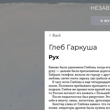
НЕЗАВ
О Ж
< Back
Глеб Гаркуша
Рух
Каково было удивление Глебова, когда ег
руку — дальше была присыпанная дорога с
Забрали телефон, возили по городу с дру
любовь; затем мимо ларька, где грабили и
К часу ночи Глебова и еще четырнадцать 
знали. Половина прибывших проходить ко
подвале. Глебов же прошел всех врачей но
то Россия погонит его воевать с Польшей
После медкомиссии был рекрутинг. Это к
себе в пехоту, связь, логистику, артиллер
Хипстер слева от Глебова заявил, что ге
позже, операторы дронов были нужны все