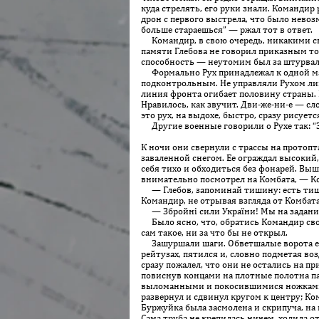
куда стрелять, его руки знали. Ко­манди
дрон с первого выстрела, что было невоз
больше стараешься” — ржал тот в ответ.
Командир, в свою очередь, никакими све
памяти Глебова не говорил приказным тоном
способность — неутомим был за штурвало
Формально Рух принадлежал к одной мал
подконтрольным. Не управляли Рухом лишь
линия фронта огибает половину страны. Вс
Нравилось, как звучит. Дви-же-ни-е — сло
это рух, на выдохе, быстро, сразу рисуе
Другие военные говорили о Рухе так: “Э
К ночи они свернули с трассы на протопт
заваленной снегом. Ее ограждал высокий
себя тихо и обходиться без фонарей. Выш
внимательно посмотрел на Комбата, — Ком
— Глебов, запоминай тишину: есть тишина
Командир, не отрывая взгляда от Комбат
— Збройні сили України! Мы на задании,
Было ясно, что, обратись Командир свои
сам такое, ни за что бы не открыл.
Зашуршали шаги. Обветшалые ворота едва
рейтузах, пятился и, словно подметая во
сразу пожалел, что они не остались на п
повиснув концами на плотные полотна па
выломанными и покосившимися ножками, в
развернул и сдвинул кругом к центру; К
Буржуйка была засмолена и скрипуча, на 
Сама труба не крепилась ничем, ходила о