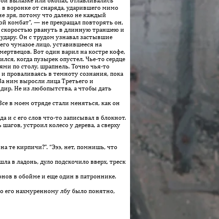
ной вылазке или окопах, отлавливались
ь в воронке от снаряда, ударившего мимо
не зря, потому что далеко не каждый
вой комбат”, — не прекращал повторять он,
ей скоростью рвануть в длинную траншею и
удару. Он с трудом узнавал застывшие
 его чумазое лицо, уставившееся на
ертвецов. Вот один варил на костре кофе,
ся, когда пузырек опустел. Чье-то сердце
тями по столу, шрапнель. Точно чья-то
ь и проваливаясь в темноту сознания, пока
За ним выросли лица Третьего и
ндир. Не из любопытства, а чтобы дать
е в моем отряде стали меняться, как он
а и с его слов что-то записывал в блокнот.
агов, устроил колесо у дерева, а сверху
 те кирпичи?”. “Эээ, нет, помнишь, что
ла в ладонь, дуло подскочило вверх, треск
онов в обойме и еще один в патроннике.
о его нахмуренному лбу было понятно,