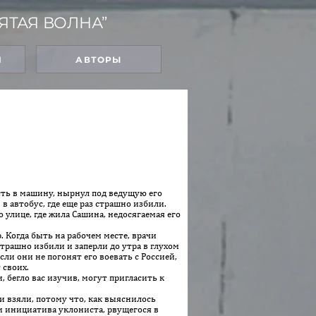
ЯТАЯ ВОЛНА”
Я
АВТОРЫ
есть в машину, нырнул под ведущую его
 автобус, где еще раз страшно избили.
улице, где жила Сашина, недосягаемая его
 Когда быть на рабочем месте, врачи
трашно избили и заперли до утра в глухом
сли они не погонят его воевать с Россией,
 своих.
 бегло вас изучив, могут пригласить к
и взяли, потому что, как выяснилось
м инициатива уклониста, рвущегося в