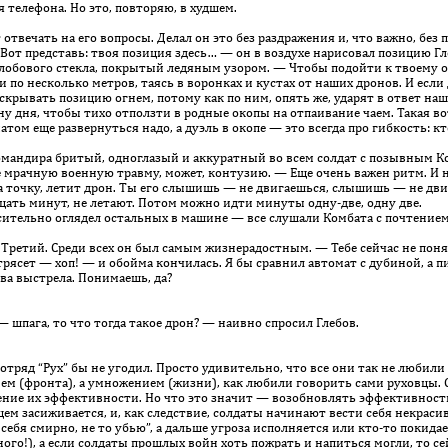
я телефона. Но это, повторяю, в худшем.
твечать на его вопросы. Делал он это без раздражения и, что важно, без п
от представь: твоя позиция здесь… — он в воздухе нарисовал позицию Гле
 лобового стекла, покрытый ледяным узором. — Чтобы подойти к твоему о
 по несколько метров, таясь в воронках и кустах от наших дронов. И если
раскрывать позицию огнем, потому как по ним, опять же, ударят в ответ на
ну дня, чтобы тихо отползти в родные окопы на отпаивание чаем. Такая в
том еще развернуться надо, а дуэль в окопе — это всегда про гибкость: кт
ндира бритый, одно­глазый и аккуратный во всем солдат с позывным Ком
 мрачную военную травму, может, контузию. — Еще очень важен ритм. И не
на точку, летит дрон. Ты его слышишь — не двигаешься, слышишь — не дв
цать минут, не летают. Потом можно идти минуты одну-две, одну две.
ительно оглядел остальных в машине — все слушали Комбата с почтением
етий. Среди всех он был самым жизнерадостным. — Тебе сейчас не понятн
трясет — хоп! — и обойма кончилась. Я бы сравнил автомат с дубиной, а п
ва выстрела. Понимаешь, да?
шпага, то что тогда такое дрон? — наивно спросил Глебов.
в отряд “Рух” бы не угодил. Просто удивительно, что все они так не любил
ем (фронта), а умножением (жизни), как любили говорить сами руховцы.
ние их эффективности. Но что это значит — возобновлять эффективность
ем засиживается, и, как следствие, солдаты начинают вести себя некрасив
 себя смирно, не то убью”, а дальше угроза исполняется или кто-то покид
ого!), а если солдаты прошлых войн хоть пожрать и напиться могли, то сей