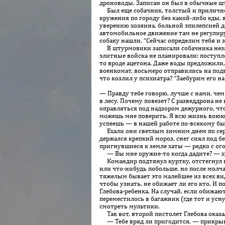
дроноводы. Записан он был в обычные шт
Был еще собачник, толстый и прилично о
кружения по городу без какой-либо еды, 
уверению хозяина, больной эпилепсией де
автомобильное движение там не регулиру
собаку нашли. “Сейчас определим тебя и з
В штурмовики записали собачника незаме
элитные войска не планировали: поступл
то вроде ацетона. Даже воды предложили,
военкомат, восьмеро отправились на подва
что козлил у психиатра? “Заебурим его 
— Правду тебе говорю, лучше с нами, чем 
в лесу. Почему повезет? С разведдрона не
оправляться под надзором дежурного, что
можешь мне поверить. Я всю жизнь воюю, т
успеешь — в нашей работе по-всякому бы
Ехали они светлым зимним днем по серой 
держался крепкий мороз, снег сиял под 
пригнувшиеся к земле хаты — редко с ог
— Вы мне оружие-то когда дадите? — хит
Командир подтянул куртку, отстегнул к
или что-нибудь побольше, но пос­ле молч
тяжелым бывает это малейшее из всех в
чтобы узнать, не обижает ли его кто. И 
Глебова-ребенка. На случай, если обижа
переместилось в багажник (где тот и усн
смотреть мультики.
Так вот, второй пистолет Глебова оказал
— Тебе вряд ли пригодится, — прикрыв ро