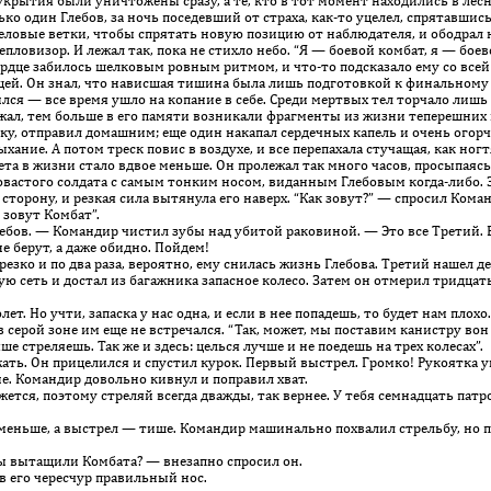
е укрытия были уничтожены сразу, а те, кто в тот момент находились в лес
ко один Глебов, за ночь поседевший от страха, как-то уцелел, спрятавшис
я еловые ветки, чтобы спрятать новую позицию от наблюдателя, и ободрал 
пловизор. И лежал так, пока не стихло небо. “Я — боевой комбат, я — бое
 сердце забилось шелковым ровным ритмом, и что-то подсказало ему со вс
щей. Он знал, что нависшая тишина была лишь подготовкой к финальному 
ился — все время ушло на копание в себе. Среди мертвых тел торчало лишь
жал, тем больше в его памяти возникали фрагменты из жизни теперешних м
, отправил домашним; еще один накапал сердечных капель и очень огорчил
ыхание. А потом треск повис в воздухе, и все перепахала стучащая, как ног
вета в жизни стало вдвое меньше. Он пролежал так много часов, просыпаяс
овастого солдата с самым тонким носом, виданным Глебовым когда-либо. 
сторону, и резкая сила вытянула его наверх. “Как зовут?” — спросил Кома
 зовут Комбат”.
бов. — Командир чистил зубы над убитой раковиной. — Это все Третий. Вс
е берут, а даже обидно. Пойдем!
ко и по два раза, вероятно, ему снилась жизнь Глебова. Третий нашел дед
еть и достал из ба­гажника запасное колесо. Затем он отмерил тридцать ш
. Но учти, запаска у нас одна, и если в нее попадешь, то будет нам плохо.
рой зоне им еще не встречался. “Так, может, мы поставим канистру вон на
 стреляешь. Так же и здесь: целься лучше и не поедешь на трех колесах”.
ть. Он прицелился и спустил курок. Первый выстрел. Громко! Рукоятка уш
е. Командир довольно кивнул и поправил хват.
ется, поэтому стреляй всегда дважды, так вернее. У тебя семнадцать патр
еньше, а выстрел — тише. Командир машинально похвалил стрельбу, но п
 вытащили Комбата? — внезапно спросил он.
его чересчур правильный нос.