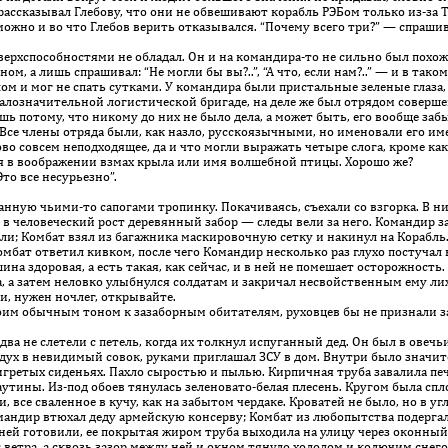
р рассказывал Глебову, что они не обвешивают корабль РЭБом только из-за 
можно и во что Глебов верить отказывался. “Почему всего три?” — спрашива
рхспособностями не об­ладал. Он и на командира-то не сильно был похож
, а лишь спрашивал: “Не могли бы вы?..”, “А что, если нам?..” — и в таком
м и мог не спать сутками. У командира были пристальные зеленые глаза, 
означительной логистической бригаде, на деле же был отрядом соверш
 потому, что никому до них не было дела, а может быть, его вообще забы
е члены отряда были, как назло, русско­язычными, но именовали его именн
во совсем не­под­ходящее, да и что могли выражать четыре слога, кроме как
тся в воображении взмах крыла или имя волшебной птицы. Хорошо же?
то все несурьезно”.
анную чьими-то сапогами тропинку. Покачиваясь, съехали со взгорка. В ни
, в человеческий рост деревянный забор — следы вели за него. Командир 
ли; Комбат взял из багажника мас­ки­ро­вочную сетку и накинул на Корабл
бат ответил кивком, после чего Командир несколько раз глухо постучал в
 здоровая, а есть такая, как сейчас, и в ней не помешает осторожность.
а, а затем неловко улыбнулся солдатам и закричал несвойственным ему ли
 нужен ночлег, от­кры­вайте.
м обычным тоном к зазаборным обитателям, руховцев бы не признали за 
 не слетели с петель, когда их толкнул испуганный дед. Он был в овечьи
здух в невидимый совок, руками приглашал ЗСУ в дом. Внутри было значите
ригретых сиденьях. Пахло сыростью и пылью. Кирпичная труба завалила пе
утины. Из-под обоев тянулась зеленовато-белая плесень. Кругом была спл
се сваленное в кучу, как на забытом чердаке. Кроватей не было, но в уг
омандир втюхал деду армейскую консерву; Комбат из любопытства подергал
ней готовили, ее покрытая жиром труба выходила на улицу через оконный 
т ветра, а сквозь зазор между ней и окном тянуло холодом и колючим снего