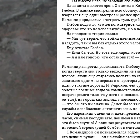
— Ты вместо него, не забывай его лицо
Из-за хаты вылетел дрон. Он летел в Ко
Глебов. В панике выстрелив всю обойму, 
взорвался еще один выстрел и разнес дрон
Командир продолжал смотреть туда, где б
Глебов подумал, что легко, наверное, сл
здоровье кто-то не успел загубить, но в 
На прощание старик сказал:
— Мы тут верим, что война начинается с
наладить, так и вы без отдыха этого чело
Ему отвечал Глебов.
— Если бы так. Но есть еще народ, кото
— А я вам говорю, что остановится! — с
Командир запретил рассказывать Глебову 
когда сверстники только выходили из зи
втором, люди еще старались воевать по с
записался одним из первых в операторы д
идея о закупке дорогих FPV-дронов, чей
золотые военные годы за компьютерными 
операторского таланта у него не нашлось
он там), на городских акциях, с помощью 
— что бы это ни значило. Денег было та
службы освобождали автоматически, но н
Его дарования оценили и даже предложил
часов, снимал координаты, понимал в на
это было скучно! А главное: результаты
на мелкой стрекочущей бомбе и в считан
С Командиром он познакомился годом позж
его цепким рукам, — он не любил засижив