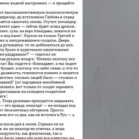
ченном водкой настроении — и прощайте
ит высокока­че­ственную психологическую
пример, до вступления Глебова в отряд
вается занимать окопы. Стучит командир
значит одно — сейчас будет атака дронов,
езем, сука, на верх блиндажа, ложимся на
то под нами”. Охуели не только Третий и
— но и замуровавшиеся солдаты. Двери
д руховцами, то ли доёбываться до них.
ть бухло и курительно-нюхательные
не раздражало?” — спросил он
сая руками воздух: “Именно поэтому все
уса»! Вы сидите в «Блиндаже», а мы ходим
бухают, а потому что небо синее, и что-то
го должность становится именем и пишется
таточно, сколько людей было — столько и
 решений” (от ощущения неизбежной
нновато, вот только от солдат хорошего
 приглашали на солидное солдатское
ать”.
. Тогда руховцам приходится закрывать
— это правда, никогда! — не попадал под
 от бесконечных обстрелов. Просто
сек его со дня, как он вступил в Рух — а
 после дня в окопе. Стрелял он из
 но он никогда не отвечал, а лишь
зорукость, как физическая, так и
у было давно обо всем все известно, но