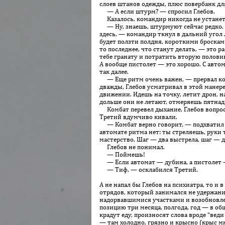
слоев штанов одежды, плюс по­вер­банк дл
— А если штурм? — спросил Глебов.
Казалось, командир никогда не устанет о
— Ну, знаешь, штурмуют сейчас редко. В
здесь, — командир ткнул в дальний угол
будет ползти полдня, короткими бросками
то последнее, что станут делать, — это 
тебе гранату и потратить вторую полови
А вообще пистолет — это хорошо. С автома
так далее.
— Еще ритм очень важен, — прервал кома
дважды, Глебов усматривал в этой манере
движении. Идешь на точку, летит дрон, 
дольше они не летают, отмеряешь пятнад
Комбат перевел дыхание, Глебов вопрос
Третий вдумчиво кивали.
— Комбат верно говорит, — подхватил Тр
автомате ритма нет: ты стреляешь, руки 
мастерство. Шаг — два выстрела, шаг — д
Глебов не понимал.
— Поймешь!
— Если автомат — дубина, а пистолет — 
— Тиф, — осклабился Третий.
А не напал бы Глебов на психиатра, то и 
отрядов, который занимался не удержани
надорвавшимися участками и возобновле
позицию три месяца, полгода, год — в общ
крадут еду, произносят слова вроде “веди
— там холодно, грязно и крысно (крыс мн