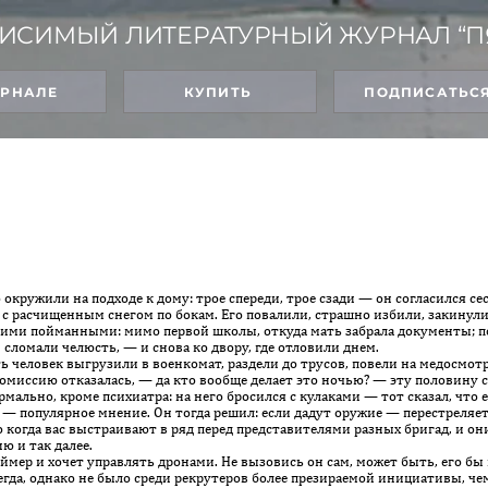
ИСИМЫЙ ЛИТЕРАТУРНЫЙ ЖУРНАЛ “П
УРНАЛЕ
КУПИТЬ
ПОДПИСАТЬС
о окружили на подходе к дому: трое спереди, трое сзади — он согласился с
 расчищенным снегом по бокам. Его повалили, страшно избили, закинули в
гими пойманными: мимо первой школы, откуда мать забрала документы; по 
 сломали челюсть, — и снова ко двору, где отловили днем.
человек выгрузили в военкомат, раздели до трусов, повели на медосмотр.
миссию отказалась, — да кто вообще делает это ночью? — эту половину с
рмально, кроме психиатра: на него бросился с кулаками — тот сказал, что е
 — популярное мнение. Он тогда решил: если дадут оружие — перестреляет
огда вас выстраивают в ряд перед представителями разных бригад, и они,
ию и так далее.
ймер и хочет управлять дронами. Не вызовись он сам, может быть, его бы 
гда, однако не было среди рекрутеров более презираемой инициативы, че