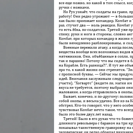
все еще можно, но какой в том смысл, к
ручки с ножками.
Но Рух узнаёт, что солдаты на грани, п
работу! Они редко угрожают — в большин
как было: приезжает командир, Комбат и
раз, стучит два — ноль реакции. Комбат у
то есть ёбка, по-солдатски. Третий уже п
спину, руки и ноги в стороны, словно ан
Комбат, при которых командир в жизни гр
были немедленно разблокированы, и солда
Военные пережили атаку, а когда после
вещества вообще всех возможных видов в
мятежников. Они, объ­ёбанные в сопли, п
так и паршиво! Потому что вы сидите в б
на Корабле. Есть разница?!”. И тут же об
про то, к какой жизни они стремятся. “
с прописной буквы. — Сейчас мы придума
идей. Внимания заслуживали следующие: 
участи), “Хогвартс” (видите ли, магии и
вкуса не требуется, поэтому выбрали они 
жалование, а когда отправлялись в окопы,
Бывает, конечно, и по-другому: половин
собой окопы, и весьма удачно. Все из-за
обстрел. Кто-то говорит, что у него осо
чувствовал Комбат нечто такое, что всегд
было это более двух лет назад.
Третий! Было в его руках что-то божеств
длинного револьвера с бараном на три кр
показывал таинственную гравировку на с
человеческая: он редко обращал внимание