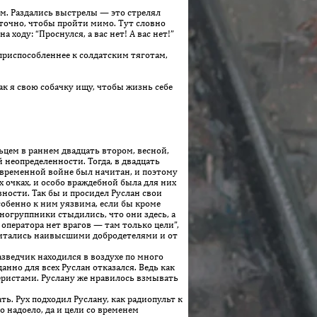
м. Раздались выстрелы — это стрелял
таточно, чтобы пройти мимо. Тут словно
 ходу: “Проснулся, а вас нет! А вас нет!”
 приспособленнее к солдатским тяготам,
к я свою собачку ищу, чтобы жизнь себе
ьцем в раннем двадцать втором, весной,
неопределенности. Тогда, в двадцать
современной войне был начитан, и поэтому
х очках, и особо враждебной была для них
ности. Так бы и просидел Руслан свои
собенно к ним уязвима, если бы кроме
дногруппники стыдились, что они здесь, а
 оператора нет врагов — там только цели”,
считались наивысшими добродетелями и от
зведчик находился в воздухе по много
нно для всех Руслан отказался. Ведь как
еристами. Руслану же нравилось взмывать
ь. Рух подходил Руслану, как радиопульт к
 надоело, да и цели со временем