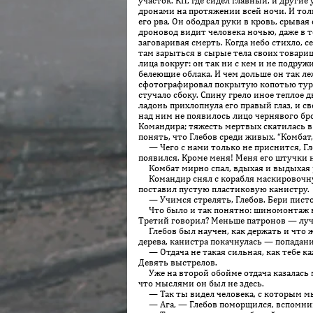
участок. КП, где сидел главный, и други
дронами на протяжении всей ночи. И толь
его рва. Он ободрал руки в кровь, срыва
дроновод видит человека ночью, даже в те
заговаривая смерть. Когда небо стихло,
там зарыться в сырые тела своих товари
лица вокруг: он так ни с кем и не подруж
белеющие облака. И чем дольше он так ле
сфотографировал покрытую копотью турку
стучало сбоку. Спину грело иное теплое д
ладонь прихлопнула его правый глаз, и с
над ним не появилось лицо чернявого бр
Командира; тяжесть мертвых скатилась в 
понять, что Глебов среди живых. “Комбат,
— Чего с нами только не приснится, Гле
появился. Кроме меня! Меня его штучки н
Комбат мирно спал, вдыхая и выдыхая рез
Командир снял с корабля маскировочную с
поставил пустую пластиковую канистру.
— Учимся стрелять, Глебов. Бери пистолет
Что было и так понятно: шиномонтаж в се
Третий говорил? Меньше патронов — лучше
Глебов был научен, как держать и что жа
дерева, канистра покачнулась — попадани
— Отдача не такая сильная, как тебе каж
Девять выстрелов.
Уже на второй обойме отдача казалась м
что мыслями он был не здесь.
— Так ты видел человека, с которым мы
— Ага, — Глебов поморщился, вспомнив 