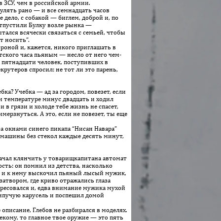
 ЗСУ, чем в российской армии.
улять рано — и все семнадцать часов
 дело, с собакой — биглем, доброй и, по
 отпустили Булку возле рынка —
тался всячески связаться с семьей, чтобы
т носить”.
роной и, кажется, никого приглашать в
ского часа пьяным — несло от него чем-
з пятнадцати человек, поступивших в
крутеров спросил: не тот ли это парень,
ка? Учеб­ка — ад за городом, повезет, если
ри температуре минус двадцать и ходил
 в грязи и холоде тебе жизнь не спасет,
мерзнуться. А это, если не повезет, ты еще
За окнами синего пикапа “Нисан Навара”
 машины без стекол каждые десять минут,
ачал клянчить у товарищкапитана автомат
ость: он помнил из детства, насколько
ь и к нему выскочил пьяный лысый мужик,
затвором, где криво отражались глаза
ересовался и, едва внимание мужика мухой
крипучую карусель и поспешил домой
описание, Глебов не разбирался в моделях.
екому, то главное твое оружие — это пять