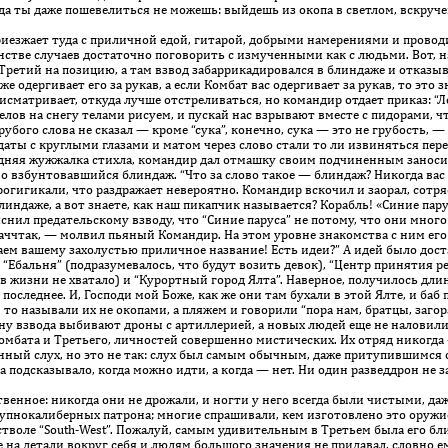
огда ты даже пошевелиться не можешь: выйдешь из окопа в светлом, вскру
риезжает туда с приличной едой, гитарой, добрыми намерениями и провод
стве случаев достаточно поговорить с измученными как с людьми. Вот, на
 Третий на позицию, а там взвод забаррикадировался в блиндаже и отказы
же одергивает его за рукав, а если Комбат вас одергивает за рукав, то это 
рисматривает, откуда лучше отстреливаться, но командир отдает приказ: “Л
гелов на снегу телами рисуем, и пускай нас взрывают вместе с пидорами, ч
убого слова не сказал — кроме “сука”, конечно, сука — это не грубость, 
ты с круглыми глазами и матом через слово стали то ли извиняться пере
дняя жужжалка стихла, командир дал отмашку своим подчиненным заноси
о взбунтовавшийся блиндаж. “Что за слово такое — блиндаж? Никогда вас 
рогигикали, что раздражает невероятно. Командир вскочил и заорал, сотря
линдаже, а вот знаете, как наш пикапчик называется? Корабль! «Синие пар
ъяснил предательскому взводу, что “Синие паруса” не потому, что они много 
Значчтак, — молвил пьяный Командир. На этом уровне знакомства с ним е
ем вашему захолустью приличное название! Есть идеи?” А идей было дос
“Ебальня” (подразумевалось, что будут возить девок), “Центр принятия
м в жизни не хватало) и “Курортный город Ялта”. Наверное, получилось дли
последнее. И, Господи мой Боже, как же они там бухали в этой Ялте, и баб
 то называли их не окопами, а пляжем и говорили “пора нам, братцы, загор
у взвода выбивают дроны с артиллерией, а новых людей еще не наловили
 Комбата и Третьего, личностей совершенно мистических. Их отряд никогда 
бенный слух, но это не так: слух был самым обычным, даже притупившимся
а подсказывало, когда можно идти, а когда — нет. Ни один разведдрон не за
енное: никогда они не дрожали, и ногти у него всегда были чистыми, даже
упнокалиберных патрона; многие спрашивали, кем изготовлено это оружие,
тволе “South-West”. Пожалуй, самым удивительным в Третьем была его бли
 на детали вокруг себя и людям большого значения не придавал, словно ем