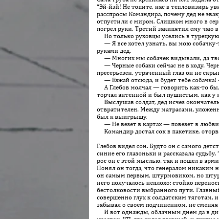
“Эй-йэй! Не топите, нас в тепловизирь ув
расспросы Командира, почему дед не эвак
отпустили с миром. Слишком много в серы
погрел руки, Третий закипятил ему чаю в
Но только руховцы уселись в турецкую п
— Я все хотел узнать, вы мою собачку-т
руками дед.
— Многих мы собачек видывали, да твою
— Черные собаки сейчас не в ходу. Черны
пресерьезен, утраченный глаз он не скры­
— Езжай отсюда, и будет тебе собачка!
А Глебов молчал — говорить как-то было 
торчал антенной и был пушистым, как у к
Выслушав солдат, дед исчез окончатель
отвратителен. Между матрасами, уложенны
был к выигрышу.
— Не везет в картах — повезет в любви,
Командир достал сок в пакетике, оторв
Глебов видел сон. Будто он с самого детст
синие его глазоньки и рассказала судьбу
рос он с этой мыслью, так и пошел в арми
Понял он тогда, что генералом никаким н
он самым первым, штурмовиком, но штурм
него получалось неплохо: стойко перено
бестолковости выбранного пути. Главный 
совершенно глух к солдатским тяготам, и
забывал о своем подчиненном, не сменяя 
И вот однажды, облачным днем да в дико