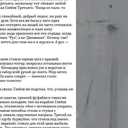
Третьего, поскольку тот сбивает любой
л Глебов Третьего. “Когда их мало, то
: спокойный, добрый лицом, ни разу на
 духе. Хотя все же была у него одна
но смотреть на людей он часто стеснялся.
енно независимым и мало кому
ли: поди припомни все эти отряды, когда
о “Рух”, а не “Движение“. По­че­му так?
 нечто дли-тель-но-е и нуд-но-е. А рух —
зине стояла черная хата с крышей,
заглушил мотор, попросил остальных вести
ь. Командир прислонил ухо к воротам и
 забор всей рукой до локтя. Мир затих.
 За нами следят, — понизил голос
хим голосом:
своих. Глебов же подумал, что, услышь он
х сапогах, грязной фуфайке и таких же
льно холоднее, чем на корабле; Глебов
чь, отклеились обои с потекшими узорами,
ошная помойка: столы и стулья с
лу лежали скрученные матрасы. Третий их
 трубу буржуйки, что стояла под окном.
переплет, стекло для этой цели выбили.
м. Дед закричал, широко расставив руки: