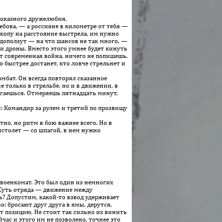
оказного дру­же­любия.
бова, — а россияне в километре от тебя —
копу на расстояние выстрела, им нужно
 доползут — на что шансов не так много, —
ши дроны. Вместо этого умнее будет кинуть
от современная война, ничего не попишешь.
о быстрее достанет, кто ловче стрельнет и
бат. Он всегда повторял сказанное
 только в стрельбе, но и в движении, в
игаешься. Отмеряешь пятнадцать минут,
: Командир за рулем и третий по прозвищу
о, но ритм в бою важнее всего. Но в
истолет — со шпагой, в нем нужно
и военкомат. Это был один из немногих
 Суть отряда — движение между
? Допустим, какой-то взвод удерживает
о: бросают друг друга в ямы, дерутся,
ает позицию. Не стоит так сильно их винить
час и этого им не позволено, точнее это