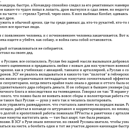
.
мандира, быстро, а Командир спокойно следил за его реактивным маневро
он каким-то чудом попал в лопасть, дрон выгнулся и сдал левее, но недос
 на части — стрелял Третий, через окно. К ним выбежал Комбат, одеваясь на
ыл дрон.
ужить в обычной армии, где ты среди равных: да, кто-то рукастей, кто-то
целом все простые люди.
 появлением человека, и с исчезновением человека заканчивается. Вот ка
века ищите и убейте, как собаку, и война сама собой остановится.
рый останавливаться не собирается.
тоял на своем дед.
о Руслане, все согласились. Руслан без задней мысли вызывался добровол
мнего оцепенения и предавались любви с новым для них чувством военной 
таринке, как в учебниках: с авиацией, танками и артиллерией, а Руслан о 
ронов. ЗСУ не рвалось вкладываться в каких-то там “пилотов” в геймерски
 срок жизни ограничивался пятнадцатью минутами сомнительной эффектив
симуляторами, когда пехота крайне мало знала о дронах и оттого была о
 удивительного дара собирать деньги. И он собирал: в бывшем универе (о
личного блога и впоследствии на телевидении. Говорил он так: “В экране у
к много, что можно было не воевать вовсе: сборы и волонтерская работа 
е таким был Руслан — руки у него так и чесались пилотировать.
и управлять разведдроном, что считалось занятием на порядок выше. Ра
вигации, работал в команде со штурманом и корректировщиком, но неожида
 его долгой и кропотливой работы пожинали FPVисты и ракетчики с артилл
ные минуты настигать цель — там был азарт, там была реакция.
е. В ЗСУ о Рухе знали немногие, но связей Руслана хватило, чтобы узнат
аться на месте, а бомбить один и тот же участок дроном-камикадзе быстро