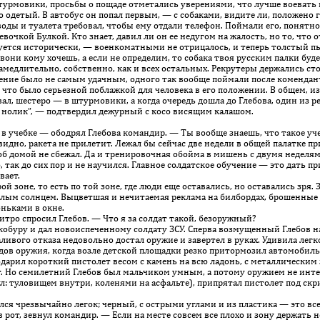
урмовики, просьбы о пощаде отметались уверениями, что лучше воевать в
детый. В автобус он попал первым, — с собаками, видите ли, положено г
воды и туалета требовал, чтобы ему отдали телефон. Поймали его, понятное
вочкой Булкой. Кто знает, давил ли он ее недугом на жалость, но то, что
ется исторически, — воен­коматными не отрицалось, и теперь толстый пы
вони кому хочешь, а если не определим, то собака твоя русским палки буде
длительно, собственно, как и всех остальных. Рекрутеры держались сто
ение было не самым удачным, одного так вообще поймали после комендант
 что было серьезной поблажкой для человека в его положении. В общем, и
л, шестеро — в штурмовики, а когда очередь дошла до Глебова, один из ре
на нолик”, — подтвердил дежурный с косо висящим калашом.
в учебке — ободрял Гле­бо­ва командир. — Ты вообще знаешь, что такое учеб
 видно, ракета не прилетит. Лежал бы сейчас две недели в общей палатке п
б домой не сбежал. Да и трениро­воч­ная обойма в мишень с двумя неделями
ак до сих пор и не научился. Главное солдатское обучение — это дать при
вает.
зоне, то есть по той зоне, где люди еще оставались, но оставались зря. 
белым солнцем. Выцветшая и нечитаемая реклама на билбордах, брошенные
оньками в окне.
ро спросил Глебов. — Что я за солдат такой, безоружный?
обуру и дал новоиспеченному солдату ЗСУ. Сперва возмущенный Глебов н
аливого отказа недовольно достал оружие и завертел в руках. Удивила легк
идов оружия, когда возле детской площадки резко притормозил автомобил
подарил короткий пистолет весом с камень на всю ладонь, с металлическим 
ют. Но семилетний Глебов был мальчиком умным, а потому оружием не инт
ул: туловищем внут­ри, коленями на асфальте), припрятал пистолет под с
ся чрезвычайно легок; черный, с острыми углами и из пластика — это все 
т, зевнул командир. — Если на месте совсем все плохо и зону держать н