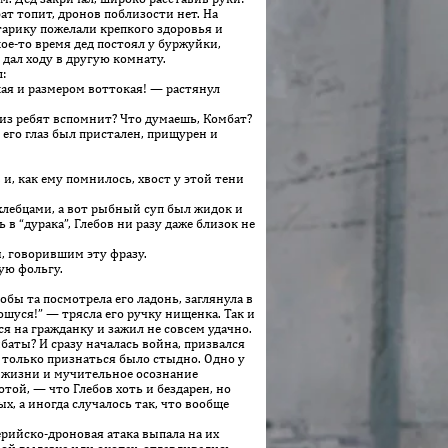
бат топит, дронов поблизости нет. На
старику пожелали крепкого здоровья и
ое-то время дед постоял у буржуйки,
 дал ходу в другую комнату.
:
кая и размером воттокая! — растянул
з ребят вспомнит? Что думаешь, Комбат?
 его глаз был пристален, прищурен и
и, как ему помнилось, хвост у этой тени
лебцами, а вот рыбный суп был жидок и
в “дурака”, Глебов ни разу даже близок не
, говорившим эту фразу.
ую фольгу.
тобы та посмотрела его ладонь, заглянула в
ошуся!” — трясла его ручку нищенка. Так и
ся на гражданку и зажил не совсем удачно.
баты? И сразу началась война, призвался
 только признаться было стыдно. Одно у
е жизни и мучительное осознание
той, — что Глебов хоть и бездарен, но
х, а иногда случалось так, что вообще
рийско-дроновая атака выпала на их