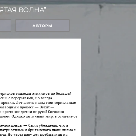
ЯТАЯ ВОЛНА”
Я
АВТОРЫ
сериалов эпизоды этих снов по большей
сны с перерывами, но всегда
ировки. Лет шесть назад мои сериальные
разводный процесс — Brexit —
о время эпидемии вируса? Согласно
ошлом. Однако античный мир, в отличие от
е-лондон­цы — были убеждены, что в
о патриотизма и британского шовинизма с
ма. Но через пару лет пребывания на