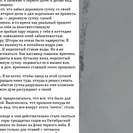
о, я забываю о первом доме: я делаю вид,
трещину.
от, что забыл дорожную сумку со своей
во втором доме и дня нормально не прожить.
ещь — дорожную сумку, самый
жении, в то время как реальный предмет
а себя за безответственную
же пробыв пару недель у себя в коттедже
лое, навязанное моей забывчивостью.
ру. Шторы на окнах были задернуты. В
их выкинуть в помойное ведро уже
и. И недопитый стакан воды. Но я не
отрагиваться. Как пассажир машины времени,
 цветы в вазе, бутылку вина, недопитый
жную сумку, подхватил ее и вышел вон,
шел в дом, временно ставший моим прошлым:
Я не хотел, чтобы заезд за этой сумкой
ащала меня туда, откуда я решил уехать.
Забытая сумка разрушала во мне иллюзию
чном духе рассуждают о своей
 предполагалось, что все, что было для
ной. Выяснилось, что прошлое никуда не
 вид, что все вокруг этого “нечто”, столь
 поезде и мне действительно стало сниться
й охры тридцатых годов на Октябрьской
нями по бокам на фоне черного неба. Я
ашне только для этажей с четными