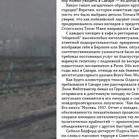
пор можно увидеть в Санари — на домах 
Каким таким загадочным образом крупне
городке? Впрочем, история известная: пр
место это было выбрано детьми Томаса М
уверен, что как нобелевский лауреат см
придерживались иных взглядов и предотв
Стокгольма Томас Манн направился в Сан
С каждым месяцем в кафе и ресторанах р
“общиной” высоколобых интеллектуалов, 
ответной подозрительностью, презрение
воображая себя в Берлине или Вене, об
соотечественниками уклониться было не
требовал постоянных услуг по благоустро
жареную телятину с подливкой по воскрес
нацистским посланником в Риме. Обо вс
годы жил в Санари, отнюдь не как бежене
антитоталитарного романа Brave New Wor
Как будто иллюстрируя тезисы Олдоса Хак
пребывания в Санари уже разочаровался
Лион Фейхт­вангер бежал из Германии в 1
отправился в длительную поездку по Сов
энтузиазм сменяется в его мемуарах о с
псевдопролетарскими лозунгами. “Как бы
Его книга “Москва, 1937. Отчет о поездк
обоснованности показательных процессов
спорами немецких интеллектуалов тех лет
политических крайностей — прокоммунист
объединяются друг с другом быстрей, че
Сибилл Бедфорд цитирует Олдоса Хаксли,
ни слова о массовом терроре в Советском