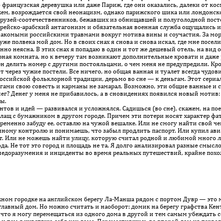
фран­цузская деревушка или даже Париж, где они оказались, далеки от ко
ем, возрождается свой неонацизм, однако париж­ского шика или лондонск
 друзей-соотечественников, бежавших из обнищавшей и полуголодной пос
еврейско-арабский антагонизм и обязательная военная служба ощущались и
накомыми российскими травмами вокруг мотива вины и соучастия. За мор
е полвека мой дом. Но в своих снах я снова и снова искал, где мне посел
­но неясна. В этих снах я попадаю в один и тот же дешевый отель, на вид
ная комната, но к вечеру там возникают дополнительные кровати и даже 
н делить номер с другими постояльцами, о чем меня не предупредили. Кр
 через чужие постели. Все ничего, но общая ванная и туалет всегда чудо
ссийской фольклорной традиции, дерьмо во сне — к деньгам. Этот сериал 
ами свою совесть и карманы не замарал. Возможно, эти общие ванные и 
ег? Денег у меня не прибавилось, а в сновидениях появился новый мотив:
ы.
 и идей — развивался и усложнялся. Садишься (во сне), скажем, на поезд
плащ с бумажником в другом городе. Причем эти потери носят характер фа
пременно забуду ее, оставлю на чужой вешалке. Или не смогу найти свой че
ому контролю и понимаешь, что забыл продлить паспорт. Или купил авиа
ет. Или не можешь найти улицу, которую считал родной и любимой много л
да. Не тот это город и площадь не та. Я долго анализировал разные смысл
недоразумения и инциденты во время реальных путешествий, крайне похожие
жном городке на английском берегу Ла-Манша рядом с портом Дувр — это м
, главный дом. Но можно считать и наоборот: домик на берегу графства Ке
, что я могу перемещаться из одного дома в другой и тем самым убеждать с