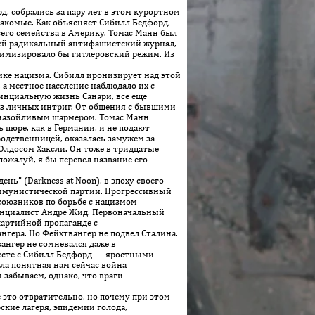
 собрались за пару лет в этом курортном
знакомые. Как объясняет Сибилл Бедфорд,
его семейства в Америку. Томас Манн был
ицей радикальный антифашистский журнал,
тимизировало бы гитлеровский режим. Из
ике нацизма. Сибилл иронизирует над этой
 а местное население наблюдало их с
инциальную жизнь Санари, все еще
из личных интриг. От общения с бывшими
 назойливым шармером. Томас Манн
 пюре, как в Германии, и не подают
родственницей, оказалась замужем за
Олдосом Хаксли. Он тоже в тридцатые
пожалуй, я бы перевел название его
ь” (Darkness at Noon), в эпоху своего
коммунистической партии. Прогрессивный
х союзников по борьбе с нацизмом
ен­циалист Андре Жид. Первоначальный
партийной пропаганде с
нгера. Но Фейхтвангер не подвел Сталина.
вангер не сомневался даже в
месте с Сибилл Бедфорд — яростными
ыла понятная нам сейчас война
забываем, однако, что враги
 это отвратительно, но почему при этом
ские лагеря, эпидемии голода,