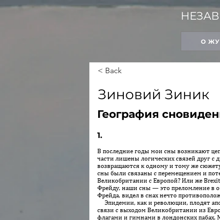
НЕЗАВ
О Ж
< Back
Зиновий Зиник
География сновиде
1.
В последние годы мои сны возникают цеп
части лишены логических связей друг с д
возвращаются к одному и тому же сюжет
сны были связаны с перемещением и пот
Великобритании с Европой? Или же Brexi
Фрейду, наши сны — это преломление в о
Фрейда, видел в снах нечто противопол
Эпидемии, как и революции, плодят апо
связи с выходом Великобритании из Ев­р
флагами и гимнами в лондонских пабах. 