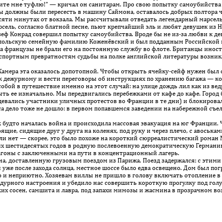
ите мне туфлю!” — кричал он санитарам. Про свою попытку самоубийства
ы должны были пересесть в машину Саймона, оставалось добрых полтора 
сяти минутах от вокзала. Мы рассчитывали отведать легендар­ный марсел
арсель, согласно блатной песне, пьют креп­чайший эль и любят девушек из 
ф Конрад совершил попытку самоубийства. Вроде бы не из-за любви к деву
ю польскую семейную фамилию Коженёвский и был подданным Российской
а французы не брали его на постоянную службу во флоте. Британцы иност
аспортным превратностям судьбы на полке английской литературы возник
амера эта оказалось допотопной. Чтобы открыть ячейку-сейф нужен был 
к дежурному и вести переговоры об инструкциях по хранению багажа — кор
собой в путешествие именно на этот случай: на улице дождь лил как из ве
ть ее изначально. Мы передвигались перебежками от кафе до кафе. Город б
девались участники уличных протестов во Франции в те дни) и блокирова
а дело тоже не дошло: в первом попавшемся заведении на набережной съел
будто началась война и происходила массовая эвакуация на юг Франции.
ящие, сидящие друг у друга на коленях, под руку и через плечо, с авоська
ли нет — скорее, это было похоже на короткий сюрреалистический роман 
х шестидесятых годов в родную послевоенную демократическую Германию,
вагоны с заключенными на пути в концентрационный лагерь.
доставленную грузо­вым поездом из Парижа. Поезд задержался: с этими гр
уже после захода солнца, местное шоссе было едва освеще­но. Дом был по
и неприютно. Хозяевам виллы не при­шло в голову включать отопление в н
дурного настроения и убедило нас совершить короткую прогулку под гол
х сосен, самшита и лавра, под запахи мимозы и жасмина в прозрачном воз