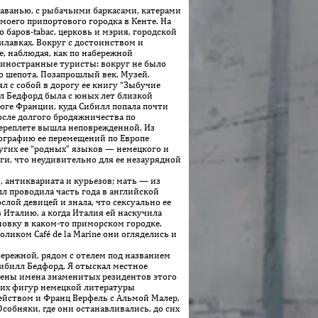
гаванью, с рыбачьими баркасами, катерами
моего припортового городка в Кенте. На
 баров-tabac, церковь и мэрия, городской
лавках. Вокруг с достоинством и
, наблюдая, как по набережной
 иностранные туристы: вокруг не было
о шепота. Позапрошлый век. Музей.
л с собой в дорогу ее книгу “Зыбучие
лл Бедфорд была с юных лет близкой
юге Франции, куда Сибилл попала почти
с­ле долгого бродяжничества по
переплете вышла неповрежденной. Из
еографию ее перемещений по Европе
угих ее “родных” языков — немецкого и
ги, что неудивительно для ее незаурядной
 антиквариата и курьезов; мать — из
л проводила часть года в английской
лой девицей и знала, что сексуально ее
в Италию, а когда Италия ей наскучила
новку в каком-то приморском городке.
оликом Café de la Marine они огляделись и
бережной, рядом с отелем под названием
 Сибилл Бедфорд. Я отыскал местное
чены имена знаменитых резидентов этого
йших фигур немецкой литературы
ейством и Франц Верфель с Альмой Малер,
Особняки, где они останавливались, до сих