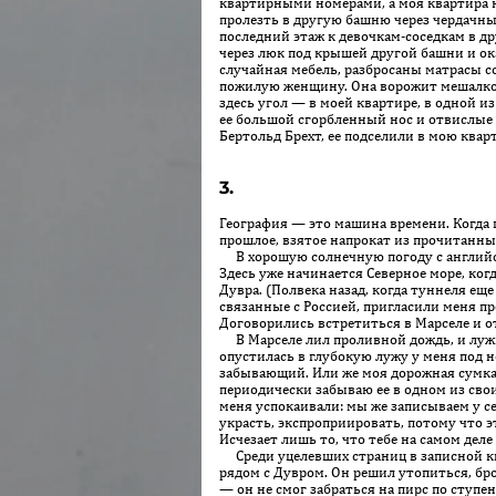
квартирными номерами, а моя квартира не
пролезть в другую башню через чердачный
последний этаж к девочкам-соседкам в дру
через люк под крышей другой башни и ок
случайная мебель, разбросаны матрасы со
пожилую женщину. Она ворожит мешалкой 
здесь угол — в моей квартире, в одной из
ее большой сгорбленный нос и отвислые 
Бертольд Брехт, ее подселили в мою квар
3.
География — это машина времени. Когда п
прошлое, взятое напрокат из прочитанны
В хорошую солнечную погоду с английско
Здесь уже начинается Северное море, ко
Дувра. (Полвека назад, когда туннеля ещ
связанные с Россией, пригласили меня п
Договорились встретиться в Марселе и о
В Марселе лил проливной дождь, и лужи 
опустилась в глубокую лужу у меня под
забывающий. Или же моя дорожная сумка м
периодически забываю ее в одном из сво
меня успокаивали: мы же записываем у с
украсть, экспроприировать, потому что эт
Исчезает лишь то, что тебе на самом деле
Среди уцелевших страниц в записной кни
рядом с Дувром. Он решил утопиться, бро
— он не смог забраться на пирс по ступен