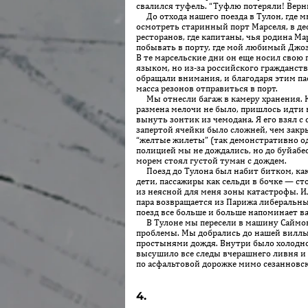
свалился туфель. “Туфлю потеряли! Верн
До отхода нашего поезда в Тулон, где м
осмотреть старинный порт Марселя, в де
ресторанов, где ка­питаны, чья родина М
побывать в порту, где мой любимый Джозе
В те марсельские дни он еще носил сво
языком, но из-за российского гражданств
обращали внимания, и благодаря этим п
масса резонов отправиться в порт.
Мы отнесли багаж в камеру хранения. К
размена мелочи не было, пришлось идти 
вынуть зонтик из чемодана. Я его взял с 
запертой ячейки было сложней, чем закры
“желтые жилеты” (так демонстративно о
полицией мы не дождались, но до буйабес
морем стоял густой туман с дождем.
Поезд до Тулона был набит битком, как 
дети, пассажиры как сельди в бочке — сто
из неясной для меня зоны катастрофы. И
пара возвращается из Парижа либеральны
поезд все больше и больше напоминает 
В Тулоне мы пересели в машину Саймона, 
проблемы. Мы добрались до нашей виллы 
простынями дождя. Внутри было холодно 
высушило все следы вчерашнего ливня и 
по асфальтовой дорожке мимо сезанновски
4.