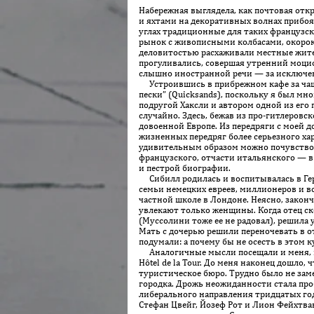
Набережная выглядела, как почтовая отк
и яхтами на декоративных волнах прибоя,
углах традиционные для таких французски
рынок с живописными колбасами, окорока
деловитостью расхаживали местные жител
прогуливались, совершая утренний моцио
слышно иностранной речи — за ис­ключен
Устроившись в прибрежном кафе за чашкой
пески” (Quicksands), поскольку я был м
подругой Хаксли и автором одной из его
случайно. Здесь, бежав из про-гитлеровс
довоенной Европе. Из передряги с моeй 
жизненных передряг более серьезного ха
удивительным образом можно почувствов
французского, отчасти итальянского — в
и пестрой биографии.
Сибилл родилась и воспитывалась в Гер
семьи немецких евреев, миллионеров и в
частной школе в Лондоне. Неясно, законч
увлекают только женщины. Когда отец ско
(Муссолини тоже ее не радовал), решила 
Мать с дочерью решили переночевать в оте
подумали: а почему бы не осесть в этом 
Аналогичные мысли посещали и меня, ког
Hô­tel de la Tour. До меня наконец дошло
туристическое бюро. Трудно было не за
городка. Дрожь неожиданности стала про
либерального направления тридцатых год
Стефан Цвейг, Йозеф Рот и Лион Фейхтван