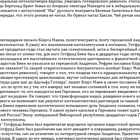
беральная интеллигенция Европы, ужасаясь гитлеровским режимом, счит
ды Бертольд Брехт бежал из Америки сенатора Маккарти не в либеральную
ликается с антиутопией “Мы” русского эмигранта Евгения Замятина в Ан
верждал, что этого романа не читал. Но Орвелл читал Хаксли. Чей роман ок
 легендарное письмо Клауса Манна, политэмигранта, поэту германской наци
ессионистов. К ужасу его поклонников-интеллектуалов в изгнании, Готф
ые тридцатые годы стал звучать как сознательный, хотя и беспартийный 
нн писал от имени тех, для кого Готфрид Бенн был в двадцатые годы лит
-то восхищался его высочайшими эстетическими критериями и фанатичной
 нацистов Бенн не уволился из германской Академии. Рефрен послания Кла
 он связался? Со сворой отвратительного безграмотного жлобья! Клаус Ма
ацистским режимом), говорит о том, что мощная тяга к иррациональному
чающие прогнившую цивилизацию, звучат соблазнительно для либерально
ткуда один шаг до Адольфа Гитлера”, пишет Клаус Манн в своем послании 
 им по пути; но у тех, кто наверху, нет никаких сомнений в том, кому не по
тивным: те, кто находится вне Германии, кто не переживает ежедневно 
ходит на родине. Он говорит, что трансформация нации, рождение нового 
сдвиги не возникают как результат интеллигентских разговоров за чашкой
а Бенна переполнен космическими вспышками духа, безднами сознания, г
ого человека Германии. О каком культе насилия в Германии может идти р
кой России? Эпоху либеральной Веймарской республики двадцатых годов 
о коммунизма.
Готфрида Бенна был перепечатан ведущими органами нацистской пропага
 Готфрид Бенн был разоблачен как поэт-декадент и извращенец, развратит
искусства, сам он исключен из литературной секции Академии. Удивител
тихов. В одном из его первых, ключевых поэтических циклов был сборник “