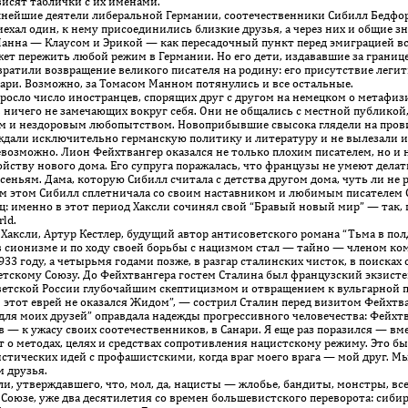
висят таблички с их именами.
йшие деятели либеральной Германии, соотечественники Сибилл Бедфорд,
иехал один, к нему присоединились близкие друзья, а через них и общие 
анна — Клаусом и Эрикой — как пересадочный пункт перед эмиграцией вс
ожет пережить любой режим в Германии. Но его дети, издававшие за гран
ратили возвращение великого писателя на родину: его присутствие леги
ари. Возможно, за Томасом Манном потянулись и все остальные.
осло число иностранцев, спорящих друг с другом на немецком о метафиз
ничего не замечающих вокруг себя. Они не общались с местной публикой,
м и нездоровым любопытством. Новоприбывшие свысока глядели на пров
суждали исключительно германскую политику и литературу и не вылезали 
возможно. Лион Фейхтвангер оказался не только плохим писателем, но и
йству но­вого дома. Его супруга поражалась, что французы не умеют делать
еньям. Дама, которую Сибилл считала с детства другом дома, чуть ли не 
ем этом Сибилл сплетничала со своим наставником и любимым писателем 
ц: именно в этот период Хаксли сочинял свой “Бравый новый мир” — так, 
ld.
сли, Артур Кестлер, будущий автор антисоветского романа “Тьма в полден
 в сионизме и по ходу своей борьбы с нацизмом стал — тайно — членом 
933 году, а четырьмя годами позже, в разгар сталинских чисток, в поиска
етскому Союзу. До Фейхтвангера гостем Сталина был французский экзист
оветской России глубочайшим скептицизмом и отвращением к вульгарной 
 этот еврей не оказался Жидом”, — сострил Сталин перед визитом Фейхтва
е для моих друзей” оправдала надежды прогрессивного человечества: Фейхт­
 — к ужасу своих соотечественников, в Санари. Я еще раз поразился — в
 о методах, целях и средствах сопротивления нацистскому режиму. Это б
ических идей с профашистскими, когда враг моего врага — мой друг. Мы 
м друзья.
 утверждавшего, что, мол, да, нацисты — жлобье, бандиты, монстры, все
 Союзе, уже два десятилетия со времен большевистского переворота: сибир