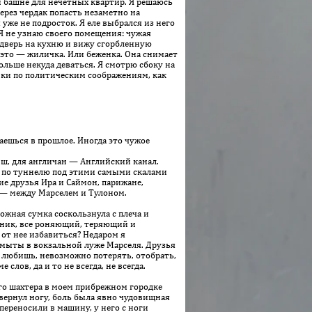
й башне для нечетных квартир. Я решаюсь
ерез чердак попасть незаметно на
 уже не подросток. Я еле выбрался из него
Я не узнаю своего помещения: чужая
ю дверь на кухню и вижу сгорбленную
 это — жиличка. Или беженка. Она снимает
больше некуда деваться. Я смотрю сбоку на
рики по политическим соображениям, как
аешься в про­шлое. Иногда это чужое
ш, для англичан — Английский канал.
ся по туннелю под этими самыми скалами
ие друзья Ира и Саймон, парижане,
 — между Марселем и Тулоном.
ожная сумка соскользнула с плеча и
чник, все роняющий, теряющий и
 от нее избавиться? Недаром я
 смыты в вокзальной луже Марселя. Друзья
у любишь, невозможно потерять, отобрать,
слов, да и то не всегда, не всегда.
го шахтера в моем прибрежном городке
ывернул ногу, боль была явно чудовищная
 переносили в машину, у него с ноги