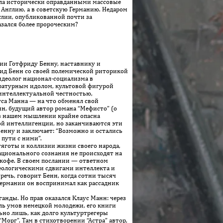
ала исторически оправданными массовые
 Англию, а в советскую Германию. Недаром
глии, опубликованной почти за
азался более пророческим?
и Гот­фри­ду Бенну, наставнику и
рид Бенн со своей полемической риторикой
идеолог национал-социализма в
ературным идолом, культовой фигурой
 интеллектуальной честностью,
уса Манна — на что обменял свой
нн, будущий автор романа “Мефисто” (о
 в нашем мышлении крайне опасна
й интеллигенции, но заканчиваются эти
Бенну и заключает: “Возможно и остались
 пути с ними”.
тяготы и коллизии жизни своего народа,
национального сознания не происходят на
 кофе. В своем послании — ответном
еологическими сдвигами интеллекта и
ечь, говорит Бенн, когда сотни тысяч
Германии он воспринимал как рассадник
нды. Но прав оказался Клаус Манн: через
ель умов немецкой молодежи, его книги
ьно лишь, как долго культуртрегеры
Морг”. Там в стихотворении “Астра” автор,