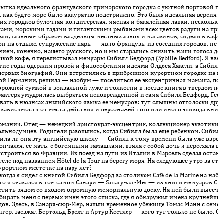
рытка идеального французского приморского городка с уютной портовой 
 как будто море было аккуратно подстрижено. Это была идеальная версия 
х городков булочная-кондитерская, мясная и бакалейная лавки, несколько
ми, морскими гадами и гигантскими рыбинами всех цветов радуги на при
и, главным образом владельцы местных лавок и магазинов, сидели в кафе
н на отдыхе, супружеские пары — явно французы из соседних городов, не
ием, конечно, нашего русского, но и мы старались снизить наши голоса д
 кофе, я перелисты­вал мемуары Сибилл Бедфорд (Sybille Bedford). Я взя
ногие годы одержим прозой и философскими идеями Олдоса Хаксли, а Сиби
 первых биографий. Они встретились в прибрежном курортном городке на 
кой Германии, решила — наобум — поселиться ее эксцентричная мамаша, по
дорожной сумкой в вокзальной луже и толкотни в поезде книга в твердом 
рактера умудрилась выбраться неповрежденной и сама Сибилл Бедфорд. Г
ать в нюансах английского языка ее мемуаров: тут слышны отголоски др
 зависимости от места действия и персонажей того или иного эпизода кни
мании. Отец — немецкий аристократ-эксцентрик, коллекционер экзотики,
ольнодумцев. Родители разошлись, когда Сибилл была еще ребенком. Сибил
ила ли она эту английскую школу — Сибилл к тому времени была уже взрос
нчался, ее мать, с богемными замашками, взяла с собой дочь и переехала 
устроиться во Франции. Их поезд на пути из Италии в Марсель сделал оста
ле под названием Hô­tel de la Tour на берегу моря. На следующее утро за ст
курортном местечке на пару лет?
да я сидел с книгой Сибилл Бедфорд за столиком Café de la Marine на на
, что я оказался в том самом Санари — Sanary-sur-Mer — из кни­ги мемуаров
метить рядом со входом огромную мемориальную доску. На ней были высе
бирать меня с первых имен этого списка, где я обнаружил имена крупне
ов. Здесь, в Санари-сюр-Мер, нашли временное убежище Томас Манн с сем
гер, заезжал Бертольд Брехт и Артур Кeстлер — кого тут только не было. 