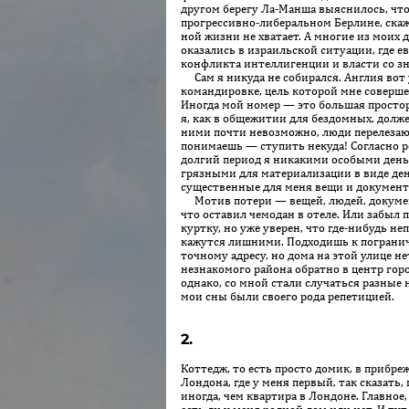
другом берегу Ла-Манша выяснилось, что 
прогрессивно-либеральном Берлине, скаж
ной жизни не хватает. А многие из моих
оказались в израильской ситуации, где 
конфликта интеллигенции и власти со з
Сам я никуда не собирался. Англия вот уж
командировке, цель которой мне совершен
Иногда мой номер — это большая простор
я, как в общежитии для бездомных, долже
ними почти невозможно, люди перелезают
понимаешь — ступить некуда! Согласно ро
долгий период я никакими особыми деньг
грязными для материализации в виде ден
существенные для меня вещи и документ
Мотив потери — вещей, людей, документов
что оставил чемодан в отеле. Или забыл 
куртку, но уже уверен, что где-нибудь не
кажутся лишними. Подходишь к пограничн
точному адресу, но дома на этой улице н
незнакомого района обратно в центр горо
однако, со мной стали случаться разные 
мои сны были своего рода репетицией.
2.
Коттедж, то есть просто домик, в прибре
Лондона, где у меня первый, так сказать
иногда, чем квартира в Лондоне. Главное