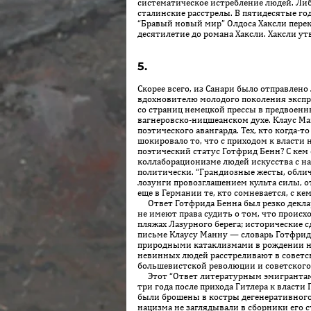
систематическое истребление людей. Ли
сталинские расстрелы. В пятидесятые го
“Бравый новый мир” Олдоса Хаксли перек
десятилетие до романа Хаксли. Хаксли ут
5.
Скорее всего, из Санари было отправлено
вдохновителю молодого поколения экспр
со страниц немецкой прессы в предвоенн
вагнеровско-ницшеанском духе. Клаус Ма
поэтического авангарда. Тех, кто когда
шокировало то, что с приходом к власти
поэтический статус Готфрид Бенн? С кем
коллаборационизме людей искусства с н
политически. “Грандиозные жесты, обли
лозунги провозглашением культа силы, о
еще в Германии те, кто сомневается, с кем
Ответ Готфрида Бенна был резко деклара
не имеют права судить о том, что проис
пляжах Лазурного берега; исторические 
письме Клаусу Манну — словарь Готфрид
природными катаклизмами в рождении нов
невинных людей расстреливают в советс
большевистской революции и советског
Этот “Ответ литературным эмигрантам” 
три года после прихода Гитлера к власти
были брошены в костры дегенеративного 
нацизма не заглядывали в сборники его с