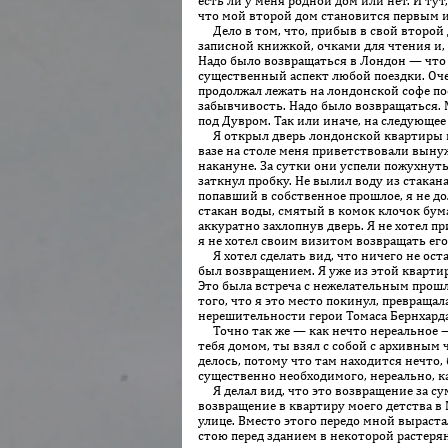
есть ли у меня родной дом или нет. И тут
что мой второй дом становится первым и 
Дело в том, что, прибыв в свой второй 
записной книжкой, очками для чтения и, 
Надо было возвращаться в Лондон — что 
существенный аспект любой поездки. Очев
продолжал лежать на лондонской софе по
забывчивость. Надо было возвращаться. М
под Дувром. Так или иначе, на следующее
Я открыл дверь лондонской квартиры как
вазе на столе меня приветствовали вын
накануне. За сутки они успели пожухнуть,
заткнул пробку. Не вылил воду из стакана
попавший в собственное прошлое, я не до
стакан воды, смятый в комок клочок бум
аккуратно захлопнув дверь. Я не хотел п
я не хотел своим визитом возвращать его
Я хотел сделать вид, что ничего не оста
был возвращением. Я уже из этой квартир
Это была встреча с нежелательным прошл
того, что я это место покинул, превраща
нерешительности герои То­маса Бернхарда
Точно так же — как нечто нереальное — 
тебя домом, ты взял с собой с архивным ч
делось, потому что там находится нечто, 
существенно необходимого, нереально, ка
Я делал вид, что это возвращение за сум
возвращение в квартиру моего детства в
улице. Вместо этого передо мной выраст
стою перед зданием в некоторой растерян