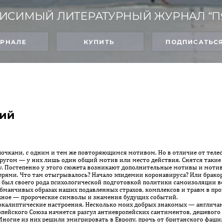
ИСИМЫЙ ЛИТЕРАТУРНЫЙ ЖУРНАЛ “П
УРНАЛЕ
КУПИТЬ
ПОДПИСАТЬС
ний
очками, с одним и тем же повторяющимся мотивом. Но в отличие от теле
ру­гом — у них лишь один общий мотив или место действия. Снятся такие 
у. Постепенно у этого сюжета возникают дополнительные мотивы и мотив
ерями. Что там отыгрывалось? Начало эпидемии коронавируса? Или брако
t был своего рода психологической подготовкой политики самоизоляции в
бманчивых образах нашиx подавленных страхов, комплексов и травм в пр
ожное — пророческие символы и знамения будущих событий.
калиптические на­строения. Несколько моих добрых знакомых — англичан
о­пейского Союза начнется разгул антиевропейских сантиментов, дешевог
Многие из них решили эмигрировать в Европу, прочь от британского фашиз