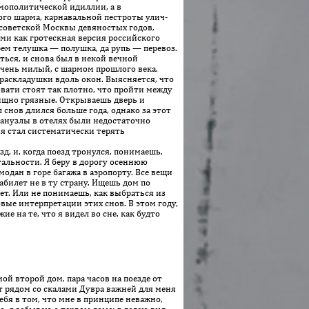
смополитической идиллии, а в
ого шарма, карнавальной пестроты улич­
тсоветской Москвы девяностых годов,
ми как гротескная версия российского
ем телушка — полушка, да рупь — перевоз.
иться, и снова был в некой вечной
 очень милый, с шармом прошлого века.
раскладушки вдоль окон. Выясняется, что
овати стоят так плотно, что пройти между
вищно грязные. Открываешь дверь и
снов длился больше года, однако за этот
санузлы в отелях были недостаточно
 я стал систематически терять
, и, когда поезд тронулся, понимаешь,
тальности. Я беру в дорогу осеннюю
модан в горе багажа в аэропорту. Все вещи
билет не в ту страну. Ищешь дом по
ет. Или не понимаешь, как выбраться из
овые интерпретации этих снов. В этом году,
 на те, что я видел во сне, как будто
ой второй дом, пара часов на поезде от
нт рядом со скалами Дувра важней для меня
ебя в том, что мне в принципе неважно,