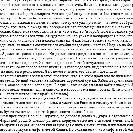
, и там я чувствую себя как дома. Переместившись во второй дом из первог
как бы единственным, пока я в нем нахожусь. На днях эта иллюзия дала 
дом в моем прибрежном городке рядом с Дувром, я обнаружил, старый иди
главное, с набором лекарств. Это все крайне существенно, без этого мне 
муторно. Но меня бесил и сам факт того, что я забыл столь очевидную в
идно, я, выходя из дома, считал, что сумка уже при мне — в моем вообра
среди комнаты в ожидании воображаемого перемещения в Кент. Я злился н
ожно было, конечно, сделать вид, что я еду во “второй” дом в Лондоне, у
 утро я возвращался туда, откуда только что уехал: я возвращался в прош
 будто украдкой, без ведома хозяина. Я как будто вошел в чужую кварти
ужденным поклоном согнувшиеся стебли увядающих цветов. Надо было бы 
 но я их не тронул. Я заметил, что бутылка с остатками вина — без пробк
. Я даже не присел в крес­ло. Ни до единого предмета в доме я не хотел д
лжен был менять ход истории в будущем. Я оставил все как есть: увядшие
аги на столике рядом. Увидел посреди всей этой отчужденности свою доро
ризнавать факт своего возвращения. Я хотел сделать вид, что это не я во
 из памяти в реальность. Я не хотел считать его своим настоящим.
влял по забывчивости в этом прошлом, что я в этом прошлом не нуждаюсь. 
ы уехал. Умный человек не забывает дорожной сумки. Забытая сумка возвр
ым, оказавшимся настоящим. В один и тот же дом нельзя войти дважды. 
ла мой решительный шаг в ошибку, в непростительный промах. (В аналоги
 — этот писатель мне крайне близок.)
было для меня возвращение в Россию после двух десятков лет отсутствия:
емоданом два десятка лет назад, и уже тогда Россия исчезла у тебя за спи
без чего невозможно твое настоящее. Ты должен туда вернуться, но делаешь
к будто ты отделен от этой реальности пеленой сна.
кой происходит во сне. Обратно, по дороге в домик у Дувра, я задремал в
 Марьиной роще. Я ожидал увидеть корпуса моего дома светлой сталинско
ала мрачная серая многоэтажная громада с двумя гигантскими жилыми баш
ности и сажусь в лифт в левой башне. Но оказывается, что лифт в этой б