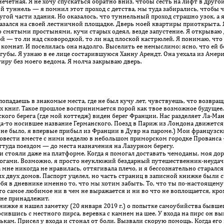
четная. Я не хочу спускаться обратно вниз, чтобы сесть на лифт в друго
 туннель — я помнил этот проход с детства, мы туда забирались, чтобы ч
гой части здания. Но оказалось, что туннельный проход страшно узок, а я
азался на своей лестничной площадке. Дверь моей квартиры приоткрыта. 
 смятыми про­сты­нями, кучи старых одеял, везде запустение. Я открыва
— то ли над сковородкой, то ли над плоской кастрюлей. Я понимаю, что
 комнат. И поселилась она надолго. Выселить ее немыслимо: ясно, что ей 
губы. Я узнаю в ее лице состарившуюся Ханну Арендт. Она уеха­ла из Аме
тиру без моего ведома. Я молча закрываю дверь.
опадаешь в знакомые места, где не был кучу лет, чувствуешь, что возвращ
х книг. Такое прошлое воспринимается порой как твое возможное будущее.
го берега (где мой коттедж) виден берег Франции. Нас разделяет Ла-Ман
гда-то носившее название Германского. Поезд в Париж из Лондона движет
е не было, я впервые прибыл из Франции в Дувр на пароме.) Мои французск
ровести вместе с ними неделю в небольшом приморском городке Прованса
ттуда поездом — до места назначения на Лазурном берегу.
стояли даже на платформе. Когда я помогал доставать чемоданы, моя дор
 ногами. Возможно, я просто неуклюжий бездарный путешественник-неуда
не никогда не нравилась, оттягивала плечо, и я бессознательно старался
их двух домов. Паспорт уцелел, но часть страниц в записной книжке были
ебя в дневнике именно то, что мы хотим забыть. То, что ты по-настоящем
о самое любимое ни в чем не выражается и ни во что не воплощается, кроме 
 не принадлежит.
жке я нашел заметку (20 января 2019 г.) о попытке самоубийства бывше
сившись с местного пирса, веревка с камнем на шее. У входа на пирс он в
ькам. Присел у входа и стонал от боли. Вызвали скорую помощь. Когда его