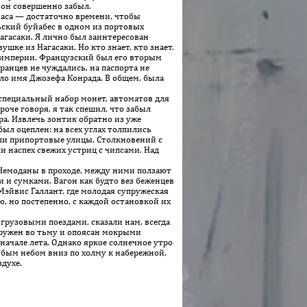
 он совершенно забыл.
часа — достаточно времени, чтобы
ьский буйабес в одном из портовых
Нагасаки. Я лично был заинтересован
шке из Нагасаки. Но кто знает, кто знает.
 империи. Французский был его вторым
ранцев не чуждались, на паспорта не
ло имя Джозефа Конрада. В общем, была
специальный набор монет, автоматов для
оче говоря, я так спешил, что забыл
дра. Извлечь зонтик обратно из уже
ыл оцеп­лен: на всех углах толпились
ли припортовые улицы. Столкновений с
и наспех свежих устриц с чипсами. Над
 Чемоданы в проходе, между ними ползают
ми и сумками. Вагон как будто вез беженцев
Мэйвис Галлант, где молодая супружеская
 но постепенно, с каждой остановкой их
узовыми по­ез­дами, сказали нам, всегда
гружен во тьму и опоясан мокрыми
ачале лета. Однако яркое солнечное утро
убым небом вниз по холму к набережной,
духе.