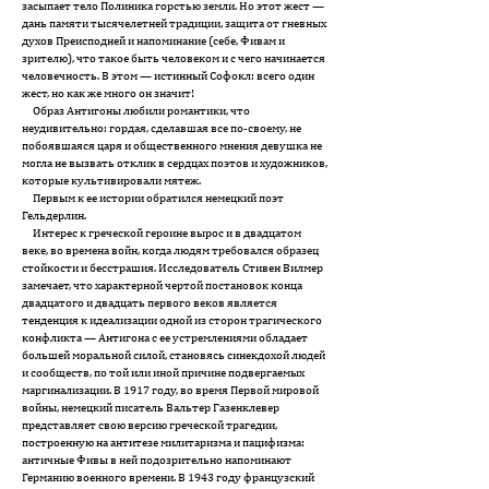
засыпает тело Полиника горстью земли. Но этот жест —
дань памяти тысячелетней традиции, защита от гневных
духов Преисподней и напоминание (себе, Фивам и
зрителю), что такое быть человеком и с чего начинается
человечность. В этом — истинный Софокл: всего один
жест, но как же много он значит!
Образ Антигоны любили романтики, что
неудивительно: гордая, сделавшая все по-своему, не
побоявшаяся царя и общественного мнения девушка не
могла не вызвать отклик в сердцах поэтов и художников,
которые культивировали мятеж.
Первым к ее истории обратился немецкий поэт
Гельдерлин.
Интерес к греческой героине вырос и в двадцатом
веке, во времена войн, когда людям требовался образец
стойкости и бесстрашия. Исследователь Стивен Вилмер
замечает, что характерной чертой постановок конца
двадцатого и двадцать первого веков является
тенденция к идеализации одной из сторон трагического
конфликта — Антигона с ее устремлениями обладает
большей моральной силой, становясь синекдохой людей
и сообществ, по той или иной причине подвергаемых
маргинализации. В 1917 году, во время Первой мировой
войны, немецкий писатель Вальтер Газенклевер
представляет свою версию греческой трагедии,
построенную на антитезе милитаризма и пацифизма:
античные Фивы в ней подозрительно напоминают
Германию военного времени. В 1943 году французский