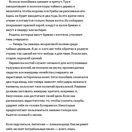
Волосы покойника срезают и прячут. Труп
заворачивают в полоски коры чайного дерева и
эвкалипта, чтобы вороны и ястребы не расклевали его.
Здесь он будет находиться два года. За это время мясо
сгниет и останутся только белые кости. Их собирают,
покрывают красной охрой, кладут в полое бревно и
несут в пещеру или на берег.
Родичи, которые несут бревно с костями, умоляют
тень умершего:
— Теперь ты лежишь на красивой поляне среди
чайных деревьев. Я до-о-олго нес тебя обратно в родную
страну, так сделай же что-нибудь и для меня. Пошли нам,
старик, хороший урожай.
Переноска костей служит сигналом для исступленных
траурных воплей, не похожих на звуки, производимые
людьми: все женщины семейства умершего, не
переставая, истерически воют. Хотя покойник скончался
два года назад, они теперь наносят себе удары ножами и
камнями, полосуют тело колючей проволокой. Ранения
должны заставить женщину кричать искренно, и,
безусловно, они достигают своей цели. Если она
распалилась недостаточно, то, чтобы усилить скорбь,
ударяет себя по голове бумерангом. Некоторые
предпочитают пользоваться лезвием топора или
бьются головой о землю.
Если задуматься, Антигона — плакальщица. Она не ранит
себя, не поет погребальные песни — всего лишь