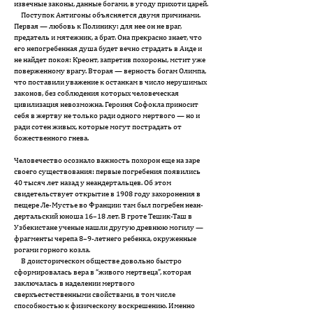
извечные законы, данные богами, в угоду прихоти царей.
Поступок Антигоны объясняется двумя причинами.
Первая — любовь к Полинику: для нее он не враг,
предатель и мятежник, а брат. Она прекрасно знает, что
его непогребенная душа будет вечно страдать в Аиде и
не найдет покоя: Креонт, запретив похороны, мстит уже
поверженному врагу. Вторая — верность богам Олимпа,
что поставили уважение к останкам в число нерушимых
законов, без соблюдения которых человеческая
цивилизация невозможна. Героиня Софокла приносит
себя в жертву не только ради одного мертвого — но и
ради сотен живых, которые могут пострадать от
божественного гнева.
Человечество осознало важность похорон еще на заре
своего существования: первые погребения появились
40 тысяч лет назад у не­ан­дертальцев. Об этом
свидетельствует открытие в 1908 году захоронения в
пещере Ле-Мустье во Франции: там был погребен неан­
дер­тальский юноша 16–18 лет. В гроте Тешик-Таш в
Узбекистане ученые нашли другую древнюю могилу —
фрагменты черепа 8–9-летнего ребенка, окруженные
рогами горного козла.
В доисторическом обществе довольно быстро
сформировалась вера в “живого мертвеца”, которая
заключалась в наделении мертвого
сверхъестественными свойствами, в том числе
способностью к физическому воскрешению. Именно