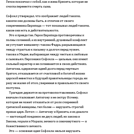
Гемон покончил с собой, как и жена Креонта, которая не
смогла перенести смерть сына.
Cофокл утверждал, что изображает людей такими,
какими они должны быть, в отличие от своего
современника Еврипида — тот показывал людей такими,
какие они есть в действительности.
Это и правда так. Герои Еврипида противоречивы и
полны со­мне­ний, а их внутренний, душевный конфликт
не уступает внешнему: такова Федра, разрывающаяся
между страстью к пасынку и долгом перед мужем,
такова и Медея, выбирающая между местью и любовью
к сыновьям. Персонажи Софокла — цельные, они имеют
сильный характер и не сомневаются в своих действиях.
Антигона, одержимая идеей долга перед мертвым
братом, отказывается от счастливой и богатой жизни
царской невестки и будущей правительницы города, ни
разу не жалея об этом, уверенная в правильности своего
поступка.
Трагедия держится на противопоставлениях. Софокл
вначале сталкивает Антигону и ее сестру Исмену,
которая не может отказаться от роли смиренной
греческой женщины, тем более — нарушить строгий
приказ царя. Потом — Антигону и Креонта, и их диалоги
— настоящий поединок не двух людей, но закона и
Закона, морали и Морали, земного и сиюминутного — и
божественного вечного.
Это — основная идея Софокла: нельзя нарушать