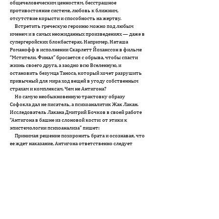
общечеловеческим ценностям, бесстрашное
противостояние системе, любовь к ближним,
отсутствие корысти и способность на жертву.
Встретить греческую героиню можно под любым
именем и в самых неожиданных произведениях — даже в
супергеройских блокбастерах. Например, Наташа
Романофф в исполнении Скарлетт Йоханссон в фильме
“Мстители. Финал” бросается с обрыва, чтобы спасти
жизнь своего друга, а заодно всю Вселенную, и
остановить безумца Таноса, который хочет разрушить
привычный для мира ход вещей в угоду собственным
страхам и комплексам. Чем не Антигона?
Но самую необыкновенную трактовку образу
Софокла дал не писатель, а психоаналитик Жак Лакан.
Исследователь Лакана Дмитрий Бочков в своей работе
“Антигона в башне из слоновой кости: от этики к
эпистемологии психоанализа” пишет:
Принимая решение похоронить брата и осознавая, что
ее ждет наказание, Антигона ответственно следует
своему желанию и принимает последствия — в этом и
заключается этический принцип желания,
формирующий рамки аналитической ситуации.
Лакановская Антигона в своем действии совершает
переход через границу — ἄτη, ате, “предел, за которым,
преодолев его, человеческая жизнь не способна
остаться надолго”; вход в это дегуманизирующее
пространство приводит к очищению, катарсису. В идее
следования своему желанию, в том виде, как она