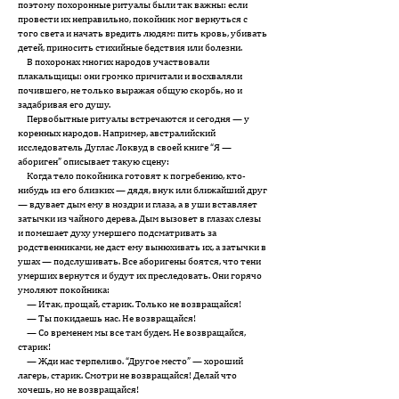
поэтому похоронные ритуалы были так важны: если
провести их неправильно, покойник мог вернуться с
того света и начать вредить людям: пить кровь, убивать
детей, приносить стихийные бедствия или болезни.
В похоронах многих народов участвовали
плакальщицы: они громко причитали и восхваляли
почившего, не только выражая общую скорбь, но и
задабривая его душу.
Первобытные ритуалы встречаются и сегодня — у
коренных народов. Например, австралийский
исследователь Дуглас Локвуд в своей книге “Я —
абориген” описывает такую сцену:
Когда тело покойника готовят к погребению, кто-
нибудь из его близких — дядя, внук или ближайший друг
— вдувает дым ему в ноздри и глаза, а в уши вставляет
затычки из чайного дерева. Дым вызовет в глазах слезы
и помешает духу умершего подсматривать за
родственниками, не даст ему вынюхивать их, а затычки в
ушах — подслушивать. Все аборигены боятся, что тени
умерших вернутся и будут их преследовать. Они горячо
умоляют покойника:
— Итак, прощай, старик. Только не возвращайся!
— Ты покидаешь нас. Не возвращайся!
— Со временем мы все там будем. Не возвращайся,
старик!
— Жди нас терпеливо. “Другое место” — хороший
лагерь, старик. Смотри не возвращайся! Делай что
хочешь, но не возвращайся!