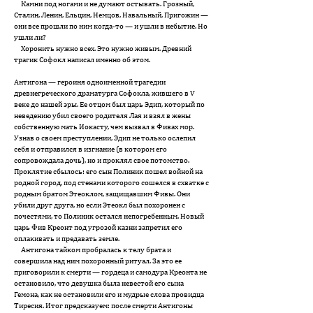
Камни под ногами и не думают остывать. Грозный,
Сталин, Ленин, Ельцин, Немцов, Навальный, Пригожин —
они все про­шли по ним когда-то — и ушли в небытие. Но
ушли ли?
Хоронить нужно всех. Это нужно живым. Древний
трагик Со­фокл написал именно об этом.
Антигона — героиня одноименной трагедии
древнегреческого драматурга Софокла, жившего в V
веке до нашей эры. Ее отцом был царь Эдип, который по
неведению убил своего родителя Лая и взял в жены
собственную мать Иокасту, чем вызвал в Фивах мор.
Узнав о своем преступлении, Эдип не только ослепил
себя и отправился в изгнание (в котором его
сопровождала дочь), но и проклял свое потомство.
Проклятие сбылось: его сын Полиник пошел войной на
родной город, под стенами которого сошелся в схватке с
родным братом Этеоклом, защищавшим Фивы. Они
убили друг друга, но если Этеокл был похоронен с
почестями, то Полиник остался непогребенным. Новый
царь Фив Креонт под угрозой казни запретил его
оплакивать и предавать земле.
Антигона тайком пробралась к телу брата и
совершила над ним похоронный ритуал. За это ее
приговорили к смерти — гордеца и самодура Креонта не
остановило, что девушка была невестой его сына
Гемона, как не остановили его и мудрые слова провидца
Тиресия. Итог предсказуем: после смерти Антигоны