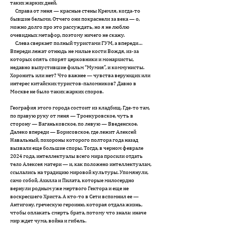
таких жарких дней.
Справа от меня — красные стены Кремля, когда-то
бывшие белыми. Отчего они покраснели за века — о,
можно долго про это рассуждать, но я не люблю
очевидных метафор, поэтому ничего не скажу.
Слева сверкает полный туристами ГУМ, а впереди…
Впереди лежат отнюдь не милые кости Вождя, из-за
которых опять спорят церковники и монархисты,
недавно выпустившие фильм “Мумия”, и коммунисты.
Хоронить или нет? Что важнее — чувства верующих или
интерес китайских туристов-паломников? Давно в
Москве не было таких жарких споров.
География этого города состоит из кладбищ. Где-то там,
по правую руку от меня — Троекуровское, чуть в
сторону — Ваганьковское, по левую — Введенское.
Далеко впереди — Борисовское, где лежит Алексей
Навальный, похороны которого полтора года назад
вызвали еще большие споры. Тогда, в черном феврале
2024 года, интеллектуалы всего мира просили отдать
тело Алексея матери — и, как положено интеллектуалам,
ссылались на традицию мировой культуры. Упомянули,
само собой, Ахилла и Пилата, которые милосердно
вернули родным уже мертвого Гектора и еще не
воскресшего Христа. А кто-то в Сети вспомнил ее —
Антигону, греческую героиню, которая отдала жизнь,
чтобы оплакать смерть брата, потому что знала: иначе
мир ждет чума, война и гибель.