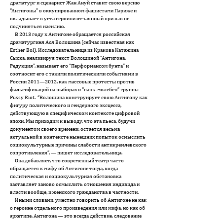
драматург и сценарист Жан Ануй ставит свою версию
“Антигоны” в оккупированном фашистами Париже и
вкладывает в уста героини отчаянный призыв не
подчиняться насилию.
В 2013 году к Антигоне обращается российская
драматургиня Ася Волошина (сейчас известная как
Esther Bol). Исследовательница из Кракова Катажина
Сыска, анализируя текст Волошиной “Антигона.
Редукция”, называет его “Перформансом бунта” и
соотносит его с такими политическими событиями в
России 2011—2012, как массовые протесты против
фальсификаций на выборах и “панк-молебен” группы
Pussy Riot. “Волошина конструирует свою Антигону как
фигуру политического и гендерного эксцесса,
действующую в специфическом контексте цифровой
эпохи. Мы приходим к выводу, что эта пьеса, будучи
документом своего времени, остается весьма
актуальной в контексте нынешних попыток осмыслить
социокультурные причины слабости антикремлевского
сопротивления”, — пишет исследовательница.
Она добавляет, что современный театр часто
обращается к мифу об Антигоне тогда, когда
политическая и социокультурная обстановка
заставляет заново осмыслить отношения индивида и
власти вообще, и женского гражданства в частности.
Иными словами, уместно говорить об Антигоне не как
о героине отдельного произведения или мифа, но как об
архетипе. Антигона — это всегда действие, следование