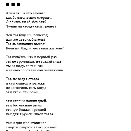
■ ■ ■
А земля… а что земля?
как бумага, всяко стерпит.
Любишь ли её, без бля?
Чуешь ли сердечный трепет?
Чей ты будешь, пешеход
или же автолюбитель?
Ты ль зияющих высот
Вечный Жид и местный житель?
Ты живёшь, как в первый раз,
ты не троллишь, не газлайтишь,
ты за воду, свет и газ
жизнью собственной заплатишь.
Ты, не ведая стыда
и сумняшеся ничтоже,
не заметишь сам, когда
эти хари, эти рожи,
эти слепки наших дней,
эти ботоксные рыла
станут ближе и родней
как для труженников тыла,
так и для фронтовиков,
смерти рекрутов бессрочных.