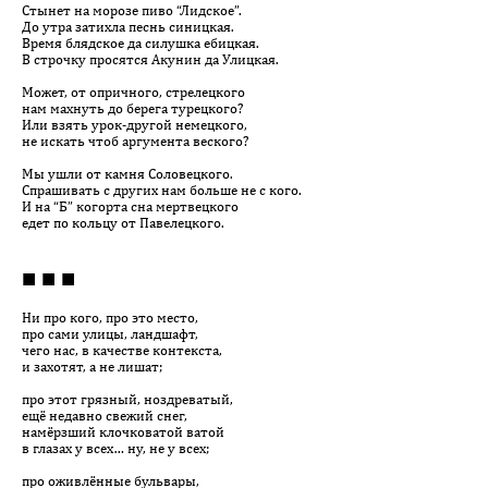
Стынет на морозе пиво “Лидское”.
До утра затихла песнь синицкая.
Время блядское да силушка ебицкая.
В строчку просятся Акунин да Улицкая.
Может, от опричного, стрелецкого
нам махнуть до берега турецкого?
Или взять урок-другой немецкого,
не искать чтоб аргумента веского?
Мы ушли от камня Соловецкого.
Спрашивать с других нам больше не с кого.
И на “Б” когорта сна мертвецкого
едет по кольцу от Павелецкого.
■ ■ ■
Ни про кого, про это место,
про сами улицы, ландшафт,
чего нас, в качестве контекста,
и захотят, а не лишат;
про этот грязный, ноздреватый,
ещё недавно свежий снег,
намёрзший клочковатой ватой
в глазах у всех… ну, не у всех;
про оживлённые бульвары,