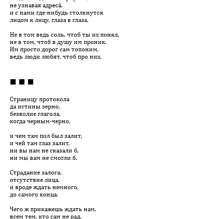
не узнавая адресá,
и с нами где-нибудь столкнутся
лицом к лицу, глаза в глаза.
Не в том ведь соль, чтоб ты их понял,
не в том, чтоб в душу им проник.
Им просто дорог сам топоним,
ведь люди любят, чтоб про них.
■ ■ ■
Страницу протокола
да истины зерно,
безволие глагола,
когда черным-черно,
и чем там пол был залит,
и чей там глаз залит,
ни вы нам не сказали б,
ни мы вам не смогли б.
Страдание залога,
отсутствие лица,
и вроде ждать немного,
до самого конца.
Чего ж прикажешь ждать нам,
всем тем, кто сам не рад,