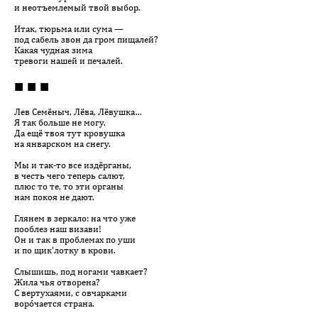
и неотъемлемый твой выбор.
Итак, тюрьма или сума —
под сабель звон да гром пищалей?
Какая чудная зима
тревоги нашей и печалей.
■ ■ ■
Лев Семёныч, Лёва, Лёвушка…
Я так больше не могу.
Да ещё твоя тут кровушка
на январском на снегу.
Мы и так-то все издёрганы,
в честь чего теперь салют,
плюс то те, то эти органы
нам покоя не дают.
Глянем в зеркало: на что уже
пооблез наш визави!
Он и так в проблемах по уши
и по щик'лотку в крови.
Слышишь, под ногами чавкает?
Жила чья отворена?
С вертухаями, с овчарками
ворóчается страна.