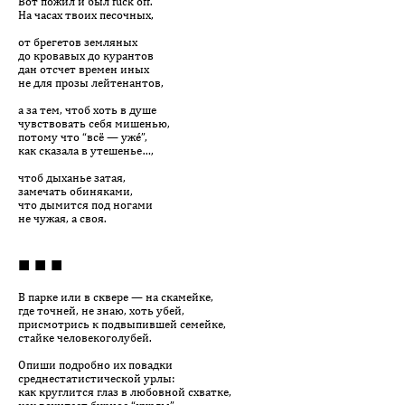
Вот пожил и был fuck off.
На часах твоих песочных,
от брегетов земляных
до кровавых до курантов
дан отсчет времен иных
не для прозы лейтенантов,
а за тем, чтоб хоть в душе
чувствовать себя мишенью,
потому что “всё — ужé”,
как сказала в утешенье…,
чтоб дыханье затая,
замечать обиняками,
что дымится под ногами
не чужая, а своя.
■ ■ ■
В парке или в сквере — на скамейке,
где точней, не знаю, хоть убей,
присмотрись к подвыпившей семейке,
стайке человекоголубей.
Опиши подробно их повадки
среднестатистической урлы:
как круглится глаз в любовной схватке,