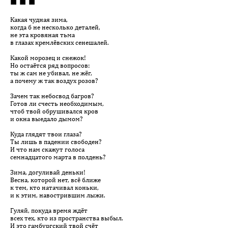
■ ■ ■
Какая чудная зима,
когда б не несколько деталей,
не эта кровяная тьма
в глазах кремлёвских сенешалей.
Какой морозец и снежок!
Но остаётся ряд вопросов:
ты ж сам не убивал, не жёг,
а почему ж так воздух розов?
Зачем так небосвод багров?
Готов ли счесть необходимым,
чтоб твой обрушивался кров
и окна выедало дымом?
Куда глядят твои глаза?
Ты лишь в падении свободен?
И что нам скажут голоса
семнадцатого марта в полдень?
Зима, догуливай деньки!
Весна, которой нет, всё ближе
к тем, кто натачивал коньки,
и к этим, навострившим лыжи.
Гуляй, покуда время ждёт
всех тех, кто из пространства выбыл.
И это гамбургский твой счёт