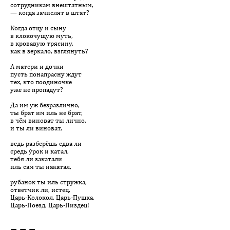
сотрудникам внештатным,
— когда зачислят в штат?
Когда отцу и сыну
в клокочущую муть,
в кровавую трясину,
как в зеркало, взглянуть?
А матери и дочки
пусть понапрасну ждут
тех, кто поодиночке
уже не пропадут?
Да им уж безразлично,
ты брат им иль не брат,
в чём виноват ты лично,
и ты ли виноват,
ведь разберёшь едва ли
средь ýрок и катал,
тебя ли закатали
иль сам ты накатал,
рубанок ты иль стружка,
ответчик ли, истец,
Царь-Колокол, Царь-Пушка,
Царь-Поезд, Царь-Пиздец!