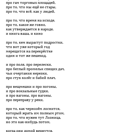
про гам торговых площадей,
про то, что мы ещё не стары,
про то, что всё, как у людей,
про то, что время на исходе,
про то, какое же говно,
как утверждается в народе,
и книга ваша, и кино
про то, кем вырастут подростки,
что вот уже который год
мерещится на перекрёстке
один и тот же пешеход,
и про поля, про перелески,
про беглый промельк спящих дач,
чьи очертания нерезки,
про стук колёс и бабий плач,
про вещмешки и про погоны,
и про вокзальные гудки,
и про вагоны, про вагоны,
про переправу у реки,
про то, как чернозём лоснится,
который жрать им полным ртом,
про то, что нужен тут Лозница,
но это как-нибудь потом,
когда они домой вернутся,