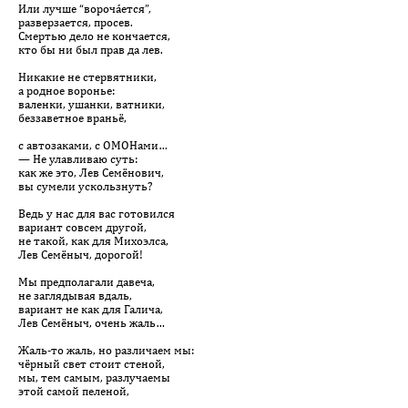
Или лучше “ворочáется”,
разверзается, просев.
Смертью дело не кончается,
кто бы ни был прав да лев.
Никакие не стервятники,
а родное воронье:
валенки, ушанки, ватники,
беззаветное враньё,
с автозаками, с ОМОНами…
— Не улавливаю суть:
как же это, Лев Семёнович,
вы сумели ускользнуть?
Ведь у нас для вас готовился
вариант совсем другой,
не такой, как для Михоэлса,
Лев Семёныч, дорогой!
Мы предполагали давеча,
не заглядывая вдаль,
вариант не как для Галича,
Лев Семёныч, очень жаль…
Жаль-то жаль, но различаем мы:
чёрный свет стоит стеной,
мы, тем самым, разлучаемы
этой самой пеленой,