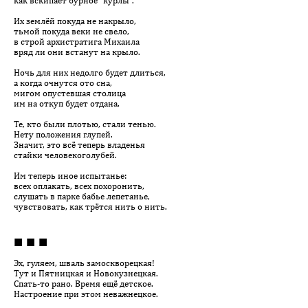
как вскипает бурное “курлы”.
Их землёй покуда не накрыло,
тьмой покуда веки не свело,
в строй архистратига Михаила
вряд ли они встанут на крыло.
Ночь для них недолго будет длиться,
а когда очнутся ото сна,
мигом опустевшая столица
им на откуп будет отдана.
Те, кто были плотью, стали тенью.
Нету положения глупей.
Значит, это всё теперь владенья
стайки человекоголубей.
Им теперь иное испытанье:
всех оплакать, всех похоронить,
слушать в парке бабье лепетанье,
чувствовать, как трётся нить о нить.
■ ■ ■
Эх, гуляем, шваль замоскворецкая!
Тут и Пятницкая и Новокузнецкая.
Спать-то рано. Время ещё детское.
Настроение при этом неважнецкое.