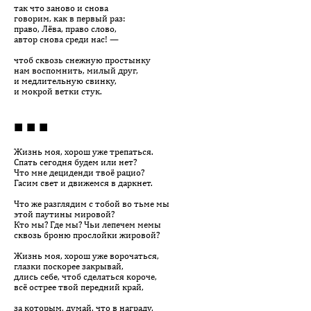
так что заново и снова
говорим, как в первый раз:
право, Лёва, право слово,
автор снова среди нас! —
чтоб сквозь снежную простынку
нам воспомнить, милый друг,
и медлительную свинку,
и мокрой ветки стук.
■ ■ ■
Жизнь моя, хорош уже трепаться.
Спать сегодня будем или нет?
Что мне дециденди твоё рацио?
Гасим свет и движемся в даркнет.
Что же разглядим с тобой во тьме мы
этой паутины мировой?
Кто мы? Где мы? Чьи лепечем мемы
сквозь броню прослойки жировой?
Жизнь моя, хорош уже ворочаться,
глазки поскорее закрывай,
длись себе, чтоб сделаться короче,
всё острее твой передний край,
за которым, думай, что в награду,