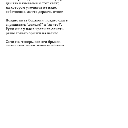
дан так называемый “тот свет”,
на котором уточнять не надо,
собственно, за что держать ответ.
Поздно пить боржоми, поздно охать,
спрашивать “доколе?” и “за что?”.
Руки ж не у нас в крови по локоть,
разве только брызги на пальто…
Сами мы теперь, как эти брызги,
жизнь моя, ужель напрасный труд
были наши вызовы и риски?
Нас с тобой замоют и сотрут.
Кто мы были — женщина, мужчина?
Как ты — удалась-не удалась?
Долго ль — коротко ли вьётся беспричинно-
да бессудная, доследственная связь?
■ ■ ■
Когда-нибудь у каждого из нас
окажется по трупу в той долине,
из тех живых, кого и бог не спас,
и чёрт с кем не братается отныне.
Когда нутром почувствуешь беду,
забыв бла-бла про старые ступени,