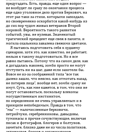
предугадать. Есть, правда, еще один вопрос —
не возбудят ли сразу по окончании процесса
еще одно уголовное дело против Беркович, на
этот раз таки за стихи, которыми запоздало,
но своевременно оскорбится какой-нибудь из
до сих пор чудом живых ветеранов Второй
мировой. Вероятность такого развития
событий, увы, не нулевая. Знаменитый
трагический прецедент еще свеж в памяти, и
могила охальника завалена свежими цветами.
Я пытаюсь подготовить себя к худшему
сценарию, хотя это, как известно, не работает,
нельзя к такому подготовиться. Но я все
равно пытаюсь. Потому что на самом деле, как
я догадалась наконец, зомби просто не могут
отступить ни на шаг, даже если захотели бы.
Вовсе не из-за соображений типа “все так
далеко зашло, что неясно, как отмотать назад,
не потеряв лица”, вообще нет, зомби сраму не
имут. Суть, как мне кажется, в том, что они не
могут остановиться, поскольку влекомы
могущественным инстинктом,
по определению не очень управляемым и в
принципе непобедимым. Правда в том, что
“мы” — малочисленные берковичи,
петрийчуки, серебренниковы, давыдовы,
туминасы и прочие сочувствующие, включая
писак и фотографов, блогеров и болтунов,
заметьте, близко даже не из числа политиков,
активистов, борцов и организаторов