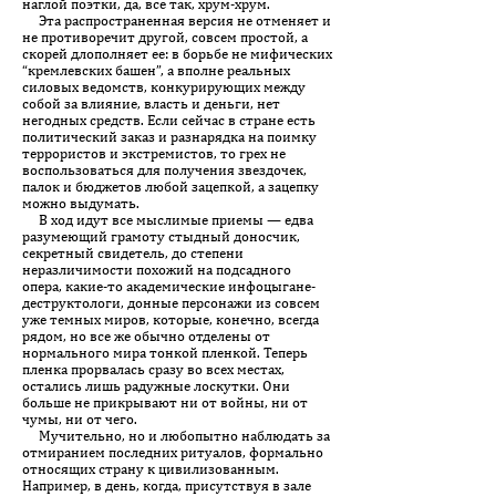
наглой поэтки, да, все так, хрум-хрум.
Эта распространенная версия не отменяет и
не противоречит другой, совсем простой, а
скорей длополняет ее: в борьбе не мифических
“кремлевских башен”, а вполне реальных
силовых ведомств, конкурирующих между
собой за влияние, власть и деньги, нет
негодных средств. Если сейчас в стране есть
политический заказ и разнарядка на поимку
террористов и экстремистов, то грех не
воспользоваться для получения звездочек,
палок и бюджетов любой зацепкой, а зацепку
можно выдумать.
В ход идут все мыслимые приемы — едва
разумеющий грамоту стыдный доносчик,
секретный свидетель, до степени
неразличимости похожий на подсадного
опера, какие-то академические инфоцыгане-
деструктологи, донные персонажи из совсем
уже темных миров, которые, конечно, всегда
рядом, но все же обычно отделены от
нормального мира тонкой пленкой. Теперь
пленка прорвалась сразу во всех местах,
остались лишь радужные лоскутки. Они
больше не прикрывают ни от войны, ни от
чумы, ни от чего.
Мучительно, но и любопытно наблюдать за
отмиранием последних ритуалов, формально
относящих страну к цивилизованным.
Например, в день, когда, присутствуя в зале