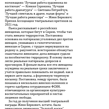
номинациях: “Лучшая работа художника по
костюмам” — Ксения Сорокина, “Лучшая
работа драматурга” — Светлана Петрийчук,
“Лучший спектакль в драме, малая форма” и
“Лучшая работа режиссера” — Женя Беркович;
Премия Ассоциации театральных критиков за
2021 год.
Пьеса рассказывает о российских
женщинах, которые бегут в Сирию, чтобы там
стать женами террористов. Постановка
основана на материалах уголовных дел против
женщин, уезжавших к гипотетическим
женихам в Сирию, с трудом вернувшихся на
родину и, разумеется, всесторонне обманутых
сказочными женихами; дома женщин судили
за пособничество терроризму. В основу пьесы
легли реальные материалы допросов и
приговоров. В финале пьесы все эти женщины
осуждены на реальные сроки заключения и
учатся правильно повязывать не хиджаб, как в
первом акте пьесы, а форменную тюремную
косынку. Постановка, между прочим, была
показана в нескольких женских колониях и
горячо одобрена сотрудниками ФСИН,
отвечающими за организацию культурно-
воспитательных мероприятий в местах
лишения свободы.
За год до получения высшей театральной
награды Женя Беркович, кстати, была
режиссером церемонии “Золотой маски”.