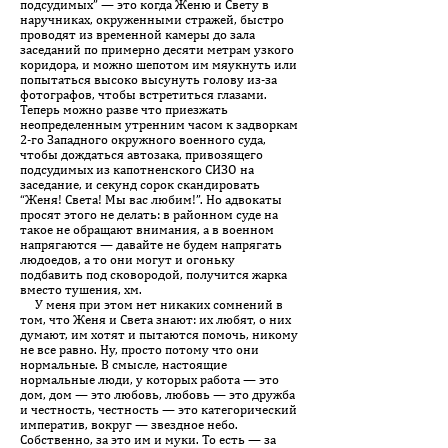
подсудимых” — это когда Женю и Свету в
наручниках, окруженными стражей, быстро
проводят из временной камеры до зала
заседаний по примерно десяти метрам узкого
коридора, и можно шепотом им мяукнуть или
попытаться высоко высунуть голову из-за
фотографов, чтобы встретиться глазами.
Теперь можно разве что приезжать
неопределенным утренним часом к задворкам
2-го Западного окружного военного суда,
чтобы дождаться автозака, привозящего
подсудимых из капотненского СИЗО на
заседание, и секунд сорок скандировать
“Женя! Света! Мы вас любим!”. Но адвокаты
просят этого не делать: в районном суде на
такое не обращают внимания, а в военном
напрягаются — давайте не будем напрягать
людоедов, а то они могут и огоньку
подбавить под сковородой, получится жарка
вместо тушения, хм.
У меня при этом нет никаких сомнений в
том, что Женя и Света знают: их любят, о них
думают, им хотят и пытаются помочь, никому
не все равно. Ну, просто потому что они
нормальные. В смысле, настоящие
нормальные люди, у которых работа — это
дом, дом — это любовь, любовь — это дружба
и честность, честность — это категорический
императив, вокруг — звездное небо.
Собственно, за это им и муки. То есть — за