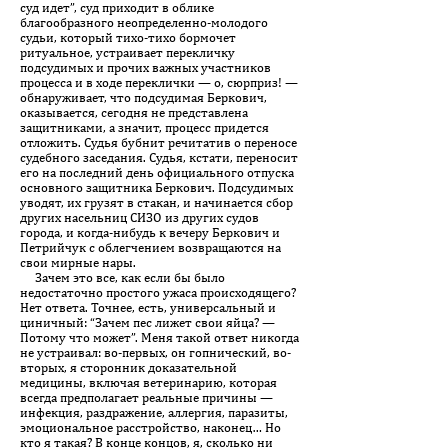
суд идет”, суд приходит в облике
благообразного неопределенно-молодого
судьи, который тихо-тихо бормочет
ритуальное, устраивает перекличку
подсудимых и прочих важных участников
процесса и в ходе переклички — о, сюрприз! —
обнаруживает, что подсудимая Беркович,
оказывается, сегодня не представлена
защитниками, а значит, процесс придется
отложить. Судья бубнит речитатив о переносе
судебного заседания. Судья, кстати, переносит
его на последний день официального отпуска
основного защитника Беркович. Подсудимых
уводят, их грузят в стакан, и начинается сбор
других насельниц СИЗО из других судов
города, и когда-нибудь к вечеру Беркович и
Петрийчук с облегчением возвращаются на
свои мирные нары.
Зачем это все, как если бы было
недостаточно простого ужаса происходящего?
Нет ответа. Точнее, есть, универсальный и
циничный: “Зачем пес лижет свои яйца? —
Потому что может”. Меня такой ответ никогда
не устраивал: во-первых, он гопнический, во-
вторых, я сторонник доказательной
медицины, включая ветеринарию, которая
всегда предполагает реальные причины —
инфекция, раздражение, аллергия, паразиты,
эмоциональное расстройство, наконец… Но
кто я такая? В конце концов, я, сколько ни