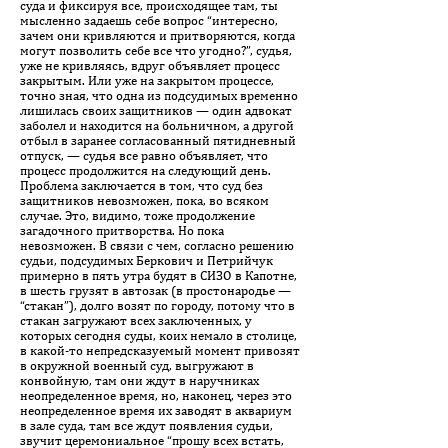
суда и фиксируя все, происходящее там, ты
мысленно задаешь себе вопрос “интересно,
зачем они кривляются и притворяются, когда
могут позволить себе все что угодно?”, судья,
уже не кривляясь, вдруг объявляет процесс
закрытым. Или уже на закрытом процессе,
точно зная, что одна из подсудимых временно
лишилась своих защитников — один адвокат
заболел и находится на больничном, а другой
отбыл в заранее согласованный пятидневный
отпуск, — судья все равно объявляет, что
процесс продолжится на следующий день.
Проблема заключается в том, что суд без
защитников невозможен, пока, во всяком
случае. Это, видимо, тоже продолжение
загадочного притворства. Но пока
невозможен. В связи с чем, согласно решению
судьи, подсудимых Беркович и Петрийчук
примерно в пять утра будят в СИЗО в Капотне,
в шесть грузят в автозак (в простонародье —
“стакан”), долго возят по городу, потому что в
стакан загружают всех заключенных, у
которых сегодня суды, коих немало в столице,
в какой-то непредсказуемый момент привозят
в окружной военный суд, выгружают в
конвойную, там они ждут в наручниках
неопределенное время, но, наконец, через это
неопределенное время их заводят в аквариум
в зале суда, там все ждут появления судьи,
звучит церемониальное “прошу всех встать,