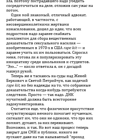
зла, поэтому пострадавшего надо убедить
сосредоточиться на деле, отложив сам ужас на
потом.
Один мой знакомый, отличный адвокат,
работающий, в частности, с
несовершеннолетними жертвами
изнасилования, дошел до идеи, что всех
подростков надо заранее снабжать
комплектом для сбора вещественных
доказательств сексуального насилия —
изобретенным в 1970-х в США
rape kit
— и
заранее учить их им пользоваться. Спросил
меня, готова ли я популяризировать эту
инициативу среди школьников и студентов.
“Эээ…” — кисло ответила я, он с досадой
махнул рукой.
Теперь же я таскаюсь на суды над Женей
Беркович и Светой Петрийчук, как ходячий
rape kit,
но без надежды на то, что собранные
доказательства когда-нибудь потребуются
следствию. Просто — так надо. ДНК
мучителей должна быть всесторонне
задокументирована.
Считается еще, что физическое присутствие
сочувствующих немного помогает мучаемым,
сигналит им, что они не одиноки, что про них
помнят, думают, за них переживают.
Возможно, и так. Но вот наш процесс теперь
закрыт для СМИ и публики, никого не
пускают даже на так называемый “проход