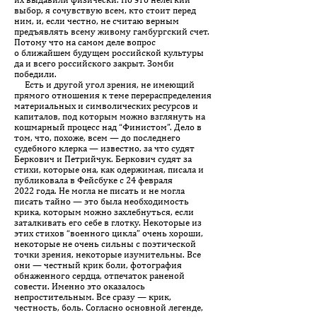
выбор, я сочувствую всем, кто стоит перед
ним, и, если честно, не считаю верным
предъявлять всему живому гамбургский счет.
Потому что на самом деле вопрос
о ближайшем будущем российской культуры
да и всего российского закрыт. Зомби
победили.
Есть и другой угол зрения, не имеющий
прямого отношения к теме перераспределения
материальных и символических ресурсов и
капиталов, под которым можно взглянуть на
кошмарный процесс над “Финистом”. Дело в
том, что, похоже, всем — до последнего
судебного клерка — известно, за что судят
Беркович и Петрийчук. Беркович судят за
стихи, которые она, как одержимая, писала и
публиковала в Фейсбуке с 24 февраля
2022 года. Не могла не писать и не могла
писать тайно — это была необходимость
крика, которым можно захлебнуться, если
заталкивать его себе в глотку. Некоторые из
этих стихов “военного цикла” очень хороши,
некоторые не очень сильны с поэтической
точки зрения, некоторые изумительны. Все
они — честный крик боли, фотография
обнаженного сердца, отпечаток раненой
совести. Именно это оказалось
непростительным. Все сразу — крик,
честность, боль. Согласно основной легенде,