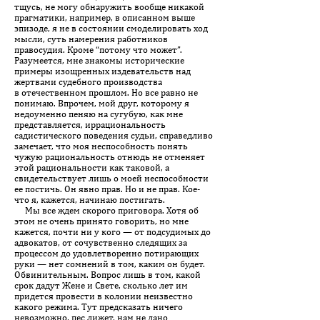
тщусь, не могу обнаружить вообще никакой
прагматики, например, в описанном выше
эпизоде, я не в состоянии смоделировать ход
мысли, суть намерения работников
правосудия. Кроме “потому что может”.
Разумеется, мне знакомы исторические
примеры изощренных издевательств над
жертвами судебного производства
в отечественном прошлом. Но все равно не
понимаю. Впрочем, мой друг, которому я
недоуменно пеняю на сугубую, как мне
представляется, иррациональность
садистического поведения судьи, справедливо
замечает, что моя неспособность понять
чужую рациональность отнюдь не отменяет
этой рациональности как таковой, а
свидетельствует лишь о моей неспособности
ее постичь. Он явно прав. Но и не прав. Кое-
что я, кажется, начинаю постигать.
Мы все ждем скорого приговора. Хотя об
этом не очень принято говорить, но мне
кажется, почти ни у кого — от подсудимых до
адвокатов, от сочувственно следящих за
процессом до удовлетворенно потирающих
руки — нет сомнений в том, каким он будет.
Обвинительным. Вопрос лишь в том, какой
срок дадут Жене и Свете, сколько лет им
придется провести в колонии неизвестно
какого режима. Тут предсказать ничего
невозможно, пес лижет, нам не дано