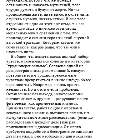
мученикам, потому что не можешь
остановить и наказать мучителей, тебе
трудно думать о будущем жертв. Но ты
продолжаешь жить, пить вино, нюхать липы,
слушать музыку, читать стихи. И еще тебе
отдельно стыдно за этот вот стыд, ты все
время думаешь о ничтожности своих
моральных мук в сравнении с тем, что
происходит с самими героями этой гнусной
высокой трагедии. Которые, кстати, не
сомневаюсь, как раз рады, что ты жив и
нюхаешь липы.
В общем, ты испытываешь полный набор
чувств, относимых психологами к категории
“труднопереносимые”. Согласно одной из
распространенных рекомендаций, следует
позволить этим труднопереносимым
чувствам превратиться в какие-нибудь более
переносимые. Например, в гнев, ярость,
ненависть. Но и с этим есть проблемы.
Оставленные без выхода, некоторых они
питают силами, других — разрушают почти
физически, как проглоченная кислота.
Криминалисты, работающие с жертвами
сексуального насилия, пытаются помочь им
на мучительном этапе расследования (если до
расследования доходит дело) как раз
приглашением к диссоциации. От жертв
требуется подробное и бесстрастное описание
деталей ужаса, оно необходимо для наказания