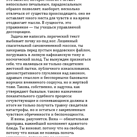
непосильно печальным, парадоксальным
образом позволяет, наоборот, несколько
отвлечься от существа происходящего, оно не
оставляет много места для чувств и на время
отодвигает мысли. В сущности, это
упражнение — ты учишься управляемой
диссоциации.
Задача же написать лирический текст
выбивает почву из-под ног. Лишенный
спасительной самовмененной миссии, ты
замираешь перед пустым вордовским файлом,
погружаясь в липкую кафкианскую тину и
космический холод. Ты вынужден признаться
себе, что являешься не только свидетелем
жестокой пытки, публичного изнасилования,
демонстративного глумления над законом,
здравым смыслом и бесспорными базовыми
нормами вменяемого социума, но и жертвой
тоже. Такова, собственно, и задумка, как
утверждают бывалые, таково назначение
показательного судебного процесса:
сочувствующие и сомневающиеся должны в
итоге не только получить травму свидетеля
катастрофы, но и остаться с закрепленным
чувством обреченности и беспомощности.
И вины, разумеется. Вина — обязательная
приправа, важнейший компонент ядовитого
блюда. Ты виноват, потому что на свободе,
потому что никак не можешь помочь