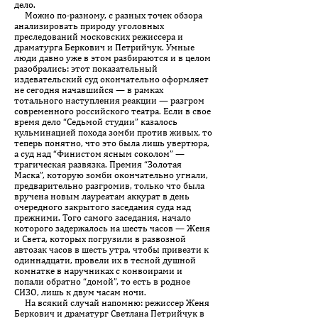
дело.
Можно по-разному, с разных точек обзора
анализировать природу уголовных
преследований московских режиссера и
драматурга Беркович и Петрийчук. Умные
люди давно уже в этом разбираются и в целом
разобрались: этот показательный
издевательский суд окончательно оформляет
не сегодня начавшийся — в рамках
тотального наступления реакции — разгром
современного российского театра. Если в свое
время дело “Седьмой студии” казалось
кульминацией похода зомби против живых, то
теперь понятно, что это была лишь увертюра,
а суд над “Финистом ясным соколом” —
трагическая развязка. Премия “Золотая
Маска”, которую зомби окончательно угнали,
предварительно разгромив, только что была
вручена новым лауреатам аккурат в день
очередного закрытого заседания суда над
прежними. Того самого заседания, начало
которого задержалось на шесть часов — Женя
и Света, которых погрузили в развозной
автозак часов в шесть утра, чтобы привезти к
одиннадцати, провели их в тесной душной
комнатке в наручниках с конвоирами и
попали обратно “домой”, то есть в родное
СИЗО, лишь к двум часам ночи.
На всякий случай напомню: режиссер Женя
Беркович и драматург Светлана Петрийчук в