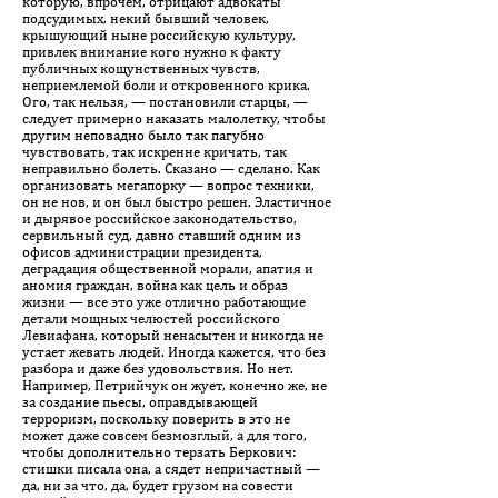
которую, впрочем, отрицают адвокаты
подсудимых, некий бывший человек,
крышующий ныне российскую культуру,
привлек внимание кого нужно к факту
публичных кощунственных чувств,
неприемлемой боли и откровенного крика.
Ого, так нельзя, — постановили старцы, —
следует примерно наказать малолетку, чтобы
другим неповадно было так пагубно
чувствовать, так искренне кричать, так
неправильно болеть. Сказано — сделано. Как
организовать мегапорку — вопрос техники,
он не нов, и он был быстро решен. Эластичное
и дырявое российское законодательство,
сервильный суд, давно ставший одним из
офисов администрации президента,
деградация общественной морали, апатия и
аномия граждан, война как цель и образ
жизни — все это уже отлично работающие
детали мощных челюстей российского
Левиафана, который ненасытен и никогда не
устает жевать людей. Иногда кажется, что без
разбора и даже без удовольствия. Но нет.
Например, Петрийчук он жует, конечно же, не
за создание пьесы, оправдывающей
терроризм, поскольку поверить в это не
может даже совсем безмозглый, а для того,
чтобы дополнительно терзать Беркович:
стишки писала она, а сядет непричастный —
да, ни за что, да, будет грузом на совести