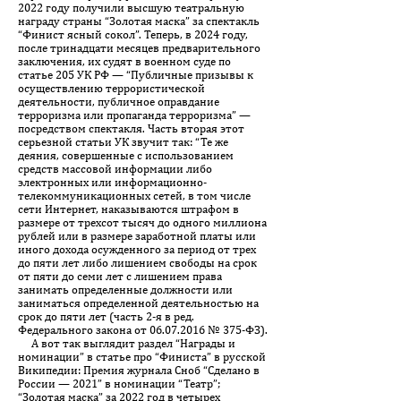
2022 году получили высшую театральную
награду страны “Золотая маска” за спектакль
“Финист ясный сокол”. Теперь, в 2024 году,
после тринадцати месяцев предварительного
заключения, их судят в военном суде по
статье 205 УК РФ — “Публичные призывы к
осуществлению террористической
деятельности, публичное оправдание
терроризма или пропаганда терроризма” —
посредством спектакля. Часть вторая этот
серьезной статьи УК звучит так: “Те же
деяния, совершенные с использованием
средств массовой информации либо
электронных или информационно-
телекоммуникационных сетей, в том числе
сети Интернет, наказываются штрафом в
размере от трехсот тысяч до одного миллиона
рублей или в размере заработной платы или
иного дохода осужденного за период от трех
до пяти лет либо лишением свободы на срок
от пяти до семи лет с лишением права
занимать определенные должности или
заниматься определенной деятельностью на
срок до пяти лет (часть 2-я в ред.
Федерального закона от
06.07.2016
№ 375-ФЗ).
А вот так выглядит раздел “Награды и
номинации” в статье про “Финиста” в русской
Википедии: Премия журнала Сноб “Сделано в
России — 2021” в номинации “Театр”;
“Золотая маска” за 2022 год в четырех