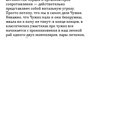
сопротивления — действительно
представляем собой витальную угрозу.
Просто потому, что мы в самом деле Чужие.
Неважно, что Чужих мало и они безоружны,
жвала ни к кому не тянут: в конце концов, в
классических ужастиках про чужих все
начинается с проникновения в наш земной
рай одного-двух экземпляров, пары личинок,
не больше. Но ужас они вызывают все равно
витальный — так, по-видимому, проявляется
архаичный, чтоб не сказать хтонический,
племенной инстинкт, требующий
незамедлительно убить Чужого при встрече с
ним, пока не поздно.
Многочисленное и процветающее сегодня
племя, которое я обидно — от бессилия и для
краткости — называю “зомби”, в общем-то
право в своем намерении. Мы настолько
чужие друг другу, что вопрос о совместимости
и простом сосуществовании на одной
территории таки стоит ребром. Мы давно
проиграли зомби в тлеющей, как торфяной
пожар, гражданской войне конца ХХ века,
потому что, в сущности, не воевали ее, не
придав ей должного значения, или не желая,
или не умея, или не имея ресурсов, или все
вместе — историки когда-нибудь разберутся,
если будет история. Мы проиграли зомби
сегодня, когда они давят последних врагов,