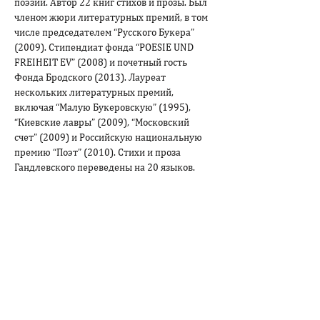
поэзии. Автор 22 книг стихов и прозы. Был 
членом жюри литературных премий, в том 
числе председателем “Русского Букера” 
(2009). Стипендиат фонда “POESIE UND 
FREIHEIT EV” (2008) и почетный гость 
Фонда Бродского (2013). Лауреат 
нескольких литературных премий, 
включая “Малую Букеровскую” (1995), 
“Киевские лавры” (2009), “Московский 
счет” (2009) и Российскую национальную 
премию “Поэт” (2010). Стихи и проза 
Гандлевского переведены на 20 языков. 
Участник поэтических фестивалей и 
выступлений в Австрии, Англии, Германии, 
США, Нидерландах, Польше, Швеции, 
Украине, Литве, Японии. С мая 2022 г. 
живет в Грузии.

“Страстей единый произвол…” О 
“Маленьких трагедиях” Пушкина
Строка в контракте. Об Алексее Цветкове