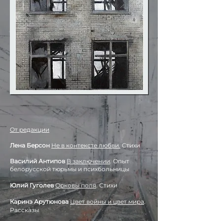
От редакции
Лена Берсон
Не в ко
нтексте любви.
Стихи
Василий Антипов
В заключении
. Опыт
белорусской тюрьмы и психбольницы
Юлий Гуголев
Орковы поля
. Стихи
Каринэ Арутюнова
Цвет войны и цвет мира
.
Рассказы