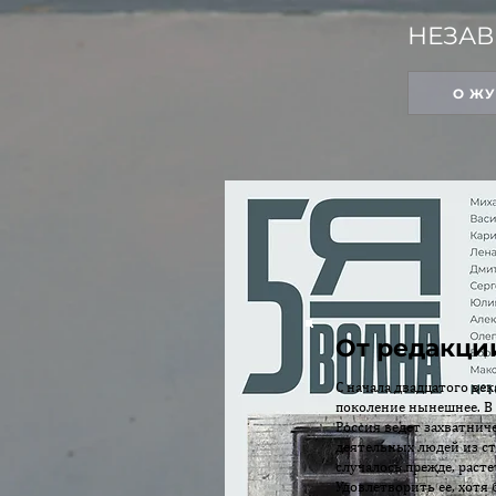
НЕЗАВ
О Ж
От редакци
С начала двадцатого век
поколение нынешнее. В 
Россия ведет захватнич
деятельных людей из ст
случалось прежде, раст
Удовлетворить ее, хотя