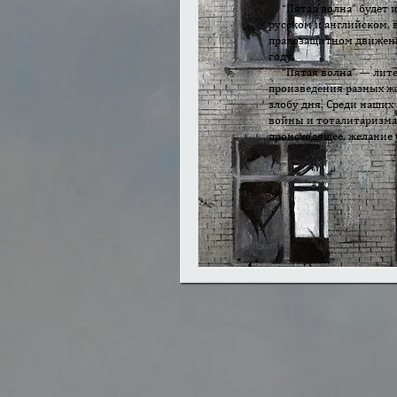
“Пятая волна” будет из
русском и английском, в
правозащитном движени
году.
“Пятая волна” — литер
произведения разных жа
злобу дня. Среди наших 
войны и тоталитаризма,
происходящее, желание