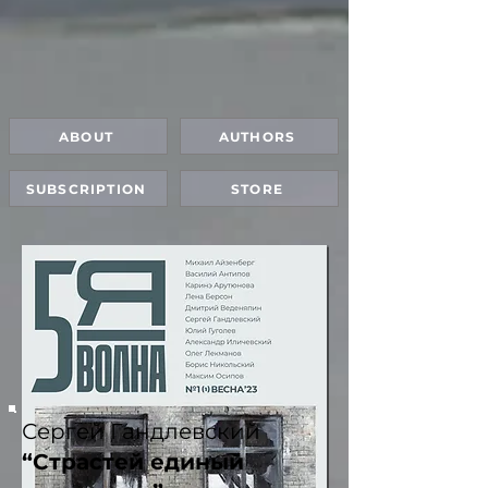
ABOUT
AUTHORS
SUBSCRIPTION
STORE
Сергей Гандлевский
“Страстей единый