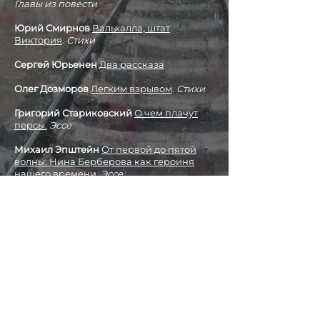
Главы из повести
Юрий Смирнов
Вальхалла, штат
Виктория
.
Стихи
Сергей Юрьенен
Два рассказа
Олег Дозморов
Легким взрывом
.
Стихи
Григорий Стариковский
О чем плачут
персы.
Эссе
Михаил Эпштейн
От первой до пятой
волны: Нина Берберова как героиня
нашего времени.
Эссе
Наталья Иванова
Трифонов и стены
страха
.
Эссе
ПАМЯТИ ЛЬВА РУБИНШТЕЙНА
Михаил Айзенберг
Появление автора
Татьяна Гнедовская
Непоседливый стоик
Об авторах