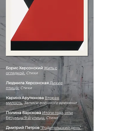
Борис Херсонский
Жить с
оглядкой.
Стихи
Людмила Херсонская
Дикие
птицы.
Стихи
Каринэ Арутюнова
Вторая
милость.
Записи военного времени
Полина Барскова
Итоги года, или
Безумцы 9-й улицы.
Стихи
Дмитрий Петров
“Родительский день”
.